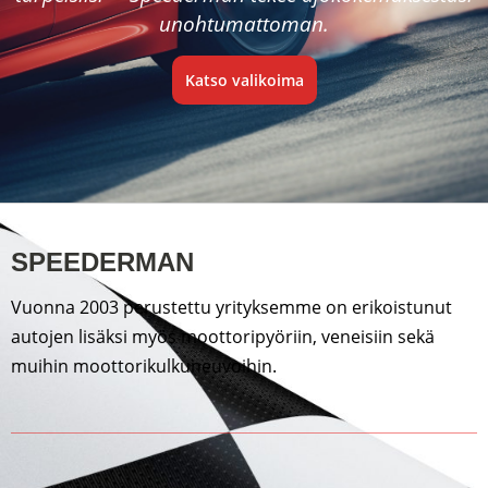
unohtumattoman.
Katso valikoima
SPEEDERMAN
Vuonna 2003 perustettu yrityksemme on erikoistunut
autojen lisäksi myös moottoripyöriin, veneisiin sekä
muihin moottorikulkuneuvoihin.