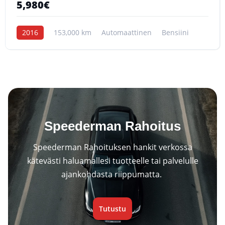
5,980€
2016
153,000 km
Automaattinen
Bensiini
Speederman Rahoitus
Speederman Rahoituksen hankit verkossa
kätevästi haluamallesi tuotteelle tai palvelulle
ajankohdasta riippumatta.
Tutustu