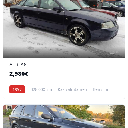
6
Audi A6
2,980€
1997
328,000 km
Käsivalintainen
Bensiini