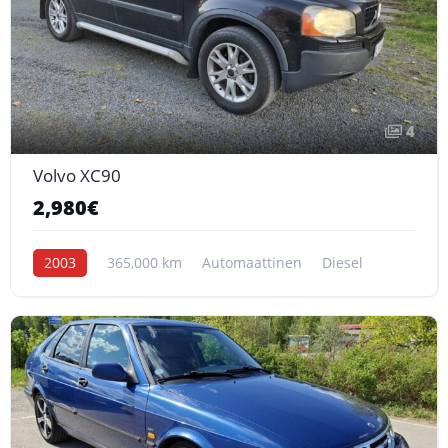
4
Volvo XC90
2,980€
2003
365,000 km
Automaattinen
Diesel