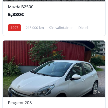
Mazda B2500
5,380€
1997
213,000 km
Käsivalintainen
Diesel
6
Peugeot 208