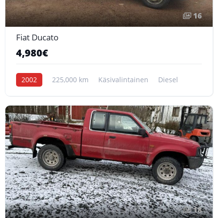
16
Fiat Ducato
4,980€
2002
225,000 km
Käsivalintainen
Diesel
18