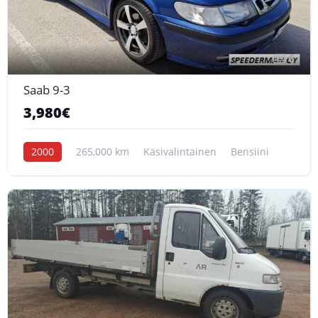
6
Saab 9-3
3,980€
2000
265,000 km
Käsivalintainen
Bensiini