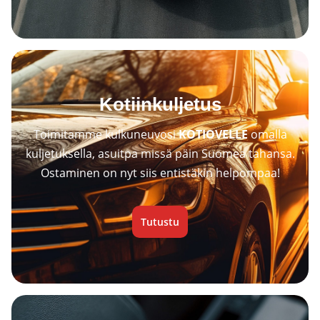
Kotiinkuljetus
Toimitamme kulkuneuvosi
KOTIOVELLE
omalla
kuljetuksella, asuitpa missä päin Suomea tahansa.
Ostaminen on nyt siis entistäkin helpompaa!
Tutustu