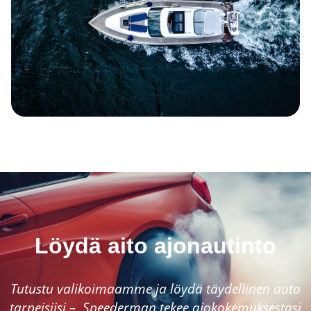
Löydä aito ajonautinto
Tutustu valikoimaamme ja löydä täydellinen auto
tarpeisiisi –
Speederman tekee ajokokemuksestasi