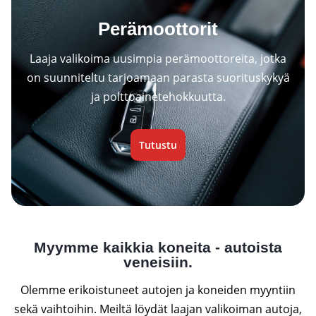
Perämoottorit
Laaja valikoima uusimpia perämoottoreita, jotka
on suunniteltu tarjoamaan parasta suorituskykyä
ja polttoainetehokkuutta.
Tutustu
Myymme kaikkia koneita - autoista
veneisiin.
Olemme erikoistuneet autojen ja koneiden myyntiin
sekä vaihtoihin. Meiltä löydät laajan valikoiman autoja,