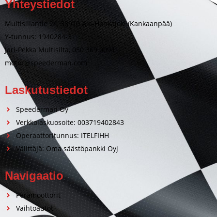
Yhteystiedot
Multisillantie 24, 38910 Ala-Honkajoki (Kankaanpää)
Y-tunnus: 1940284-3
Jari-Pekka Multisilta, 050 369 0094
motor@speederman.com
Laskutustiedot
Speederman Oy
Verkkolaskuosoite: 003719402843
Operaattoritunnus: ITELFIHH
Välittäjä: Oma säästöpankki Oyj
Navigaatio
Perämoottorit
Vaihtoautot