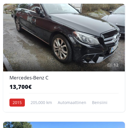
12
Mercedes-Benz C
13,700€
2015
205,000 km
Automaattinen
Bensiini