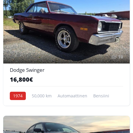
10
Dodge Swinger
16,800€
1974
50,000 km
Automaattinen
Bensiini