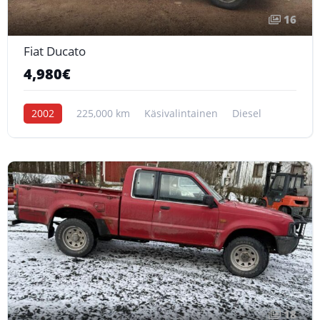
16
Fiat Ducato
4,980€
2002
225,000 km
Käsivalintainen
Diesel
18