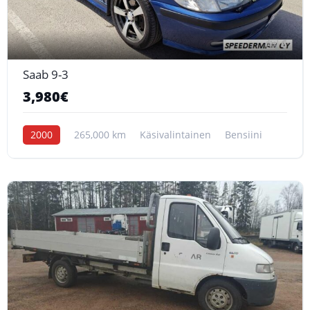
6
Saab 9-3
3,980€
2000
265,000 km
Käsivalintainen
Bensiini