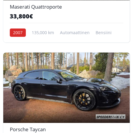
Maserati Quattroporte
33,800€
2007
135,000 km
Automaattinen
Bensiini
10
Porsche Taycan