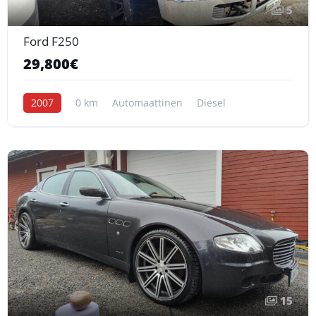
5
Ford F250
29,800€
2007
0 km
Automaattinen
Diesel
15