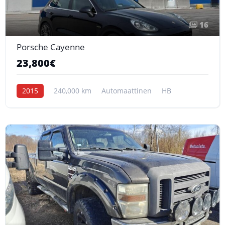
16
Porsche Cayenne
23,800€
2015
240,000 km
Automaattinen
HB