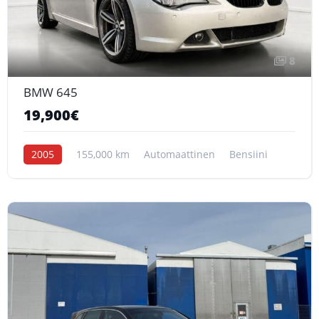
8
BMW 645
19,900€
2005
155,000 km
Automaattinen
Bensiini