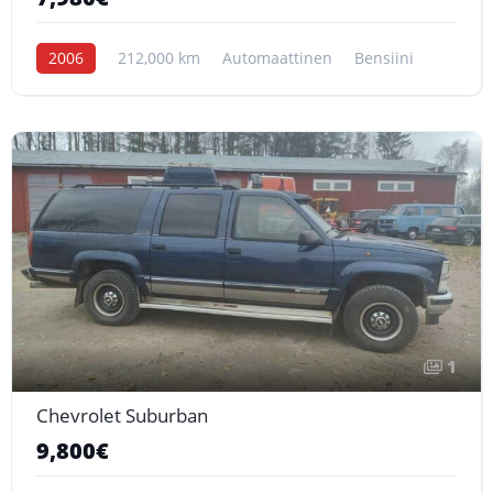
2006
212,000 km
Automaattinen
Bensiini
1
Chevrolet Suburban
9,800€