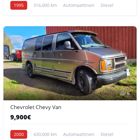
1995
316,000 km
Automaattinen
Diesel
6
Chevrolet Chevy Van
9,900€
2000
430,000 km
Automaattinen
Diesel