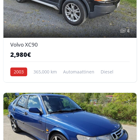
4
Volvo XC90
2,980€
2003
365,000 km
Automaattinen
Diesel