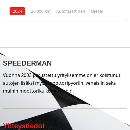
2024
20,000 km
Automaattinen
Diesel
SPEEDERMAN
Vuonna 2003 perustettu yrityksemme on erikoistunut
autojen lisäksi myös moottoripyöriin, veneisiin sekä
muihin moottorikulkuneuvoihin.
Yhteystiedot