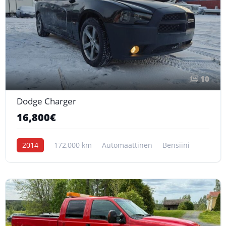
10
Dodge Charger
16,800€
2014
172,000 km
Automaattinen
Bensiini