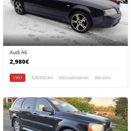
6
Audi A6
2,980€
1997
328,000 km
Käsivalintainen
Bensiini