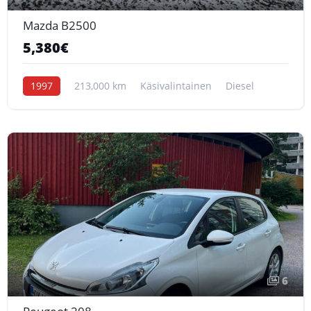
Mazda B2500
5,380€
1997
213,000 km
Käsivalintainen
Diesel
6