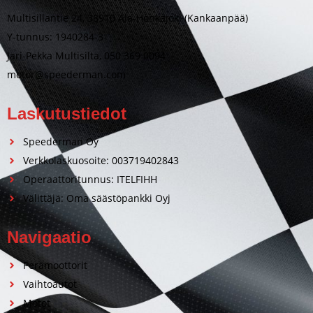
Multisillantie 24, 38910 Ala-Honkajoki (Kankaanpää)
Y-tunnus: 1940284-3
Jari-Pekka Multisilta, 050 369 0094
motor@speederman.com
Laskutustiedot
Speederman Oy
Verkkolaskuosoite: 003719402843
Operaattoritunnus: ITELFIHH
Välittäjä: Oma säästöpankki Oyj
Navigaatio
Perämoottorit
Vaihtoautot
Motot