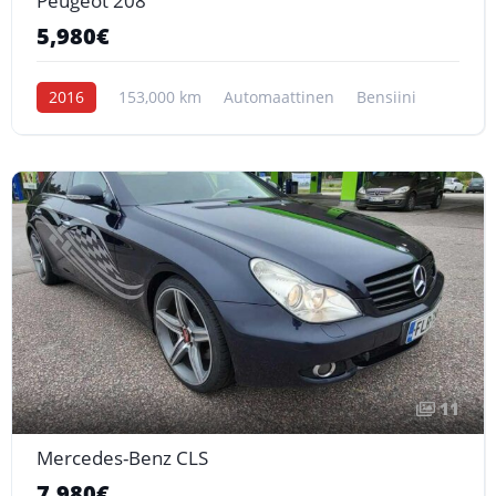
Peugeot 208
5,980€
2016
153,000 km
Automaattinen
Bensiini
11
Mercedes-Benz CLS
7,980€