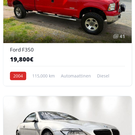
41
Ford F350
19,800€
2004
115,000 km
Automaattinen
Diesel