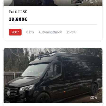
5
Ford F250
29,800€
2007
0 km
Automaattinen
Diesel
9