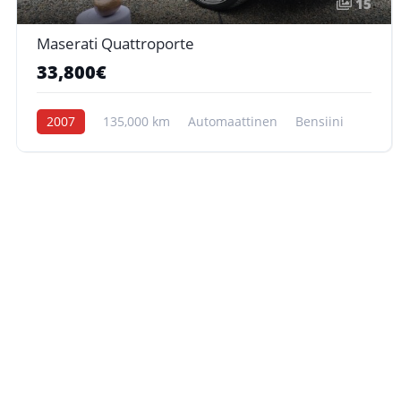
15
Maserati Quattroporte
33,800€
2007
135,000 km
Automaattinen
Bensiini