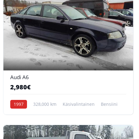
6
Audi A6
2,980€
1997
328,000 km
Käsivalintainen
Bensiini