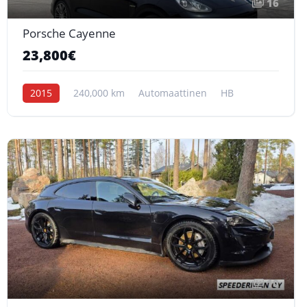
16
Porsche Cayenne
23,800€
2015
240,000 km
Automaattinen
HB
10