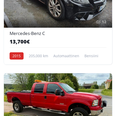
12
Mercedes-Benz C
13,700€
2015
205,000 km
Automaattinen
Bensiini