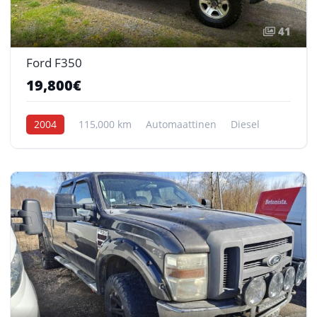
41
Ford F350
19,800€
2004
115,000 km
Automaattinen
Diesel