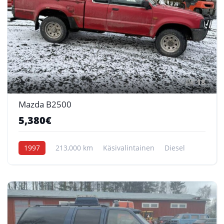
18
Mazda B2500
5,380€
1997
213,000 km
Käsivalintainen
Diesel