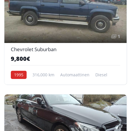
1
Chevrolet Suburban
9,800€
1995
316,000 km
Automaattinen
Diesel