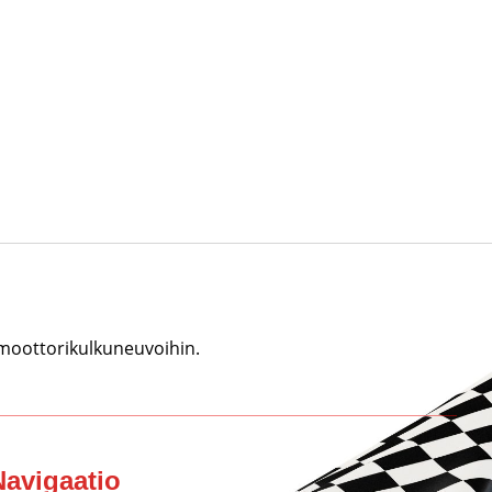
 moottorikulkuneuvoihin.
Navigaatio