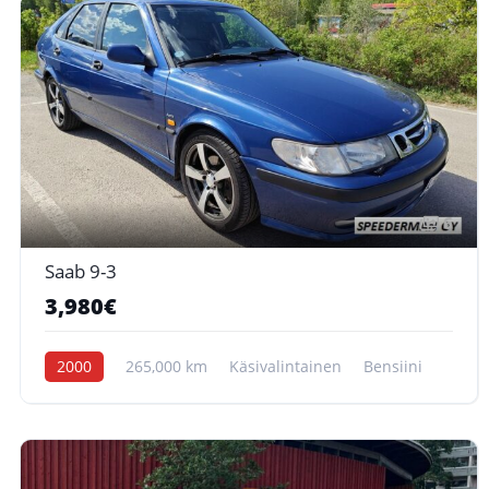
6
Saab 9-3
3,980€
2000
265,000 km
Käsivalintainen
Bensiini