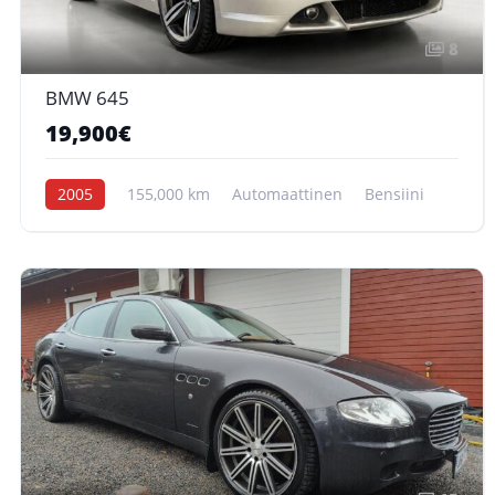
8
BMW 645
19,900€
2005
155,000 km
Automaattinen
Bensiini