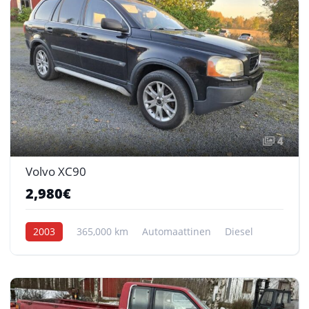
4
Volvo XC90
2,980€
2003
365,000 km
Automaattinen
Diesel