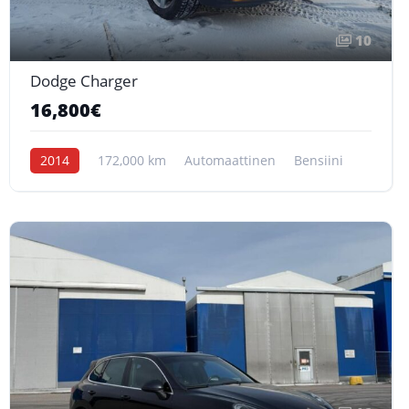
10
Dodge Charger
16,800€
2014
172,000 km
Automaattinen
Bensiini