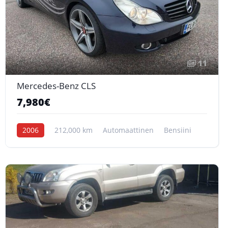
11
Mercedes-Benz CLS
7,980€
2006
212,000 km
Automaattinen
Bensiini