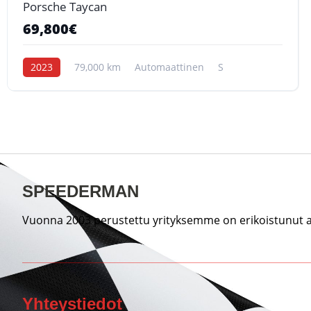
Porsche Taycan
69,800€
2023
79,000 km
Automaattinen
S
SPEEDERMAN
Vuonna 2003 perustettu yrityksemme on erikoistunut au
Yhteystiedot