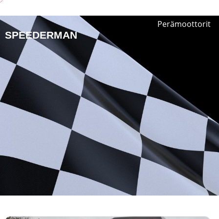
Perämoottorit
SPEEDERMAN