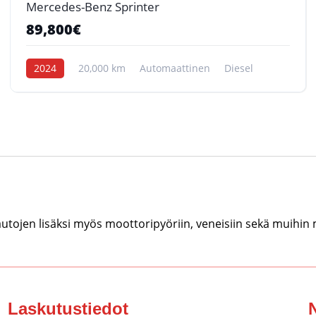
Mercedes-Benz Sprinter
89,800€
2024
20,000 km
Automaattinen
Diesel
tojen lisäksi myös moottoripyöriin, veneisiin sekä muihin
Laskutustiedot