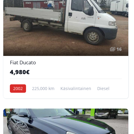
16
Fiat Ducato
4,980€
2002
225,000 km
Käsivalintainen
Diesel