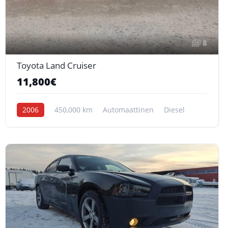
8
Toyota Land Cruiser
11,800€
2006
450,000 km
Automaattinen
Diesel