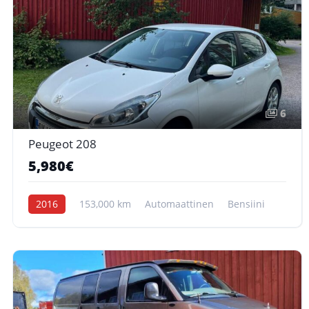
6
Peugeot 208
5,980€
2016
153,000 km
Automaattinen
Bensiini