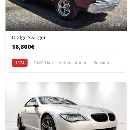
10
Dodge Swinger
16,800€
1974
50,000 km
Automaattinen
Bensiini