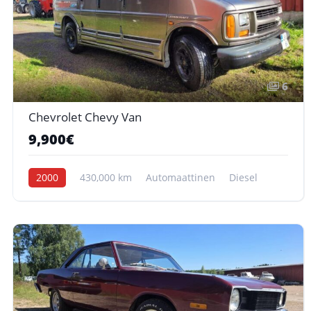
6
Chevrolet Chevy Van
9,900€
2000
430,000 km
Automaattinen
Diesel