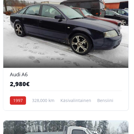
6
Audi A6
2,980€
1997
328,000 km
Käsivalintainen
Bensiini