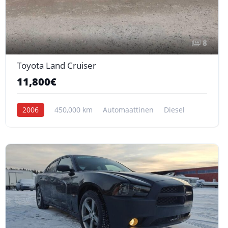
8
Toyota Land Cruiser
11,800€
2006
450,000 km
Automaattinen
Diesel