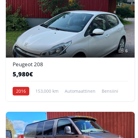
6
Peugeot 208
5,980€
2016
153,000 km
Automaattinen
Bensiini