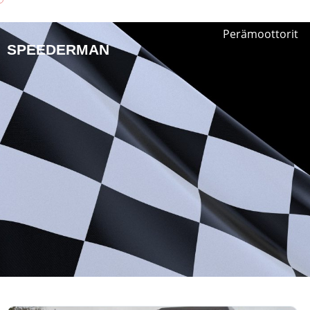
Perämoottorit
SPEEDERMAN