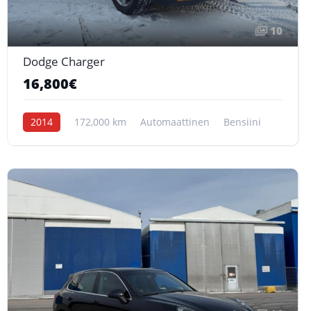
10
Dodge Charger
16,800€
2014
172,000 km
Automaattinen
Bensiini