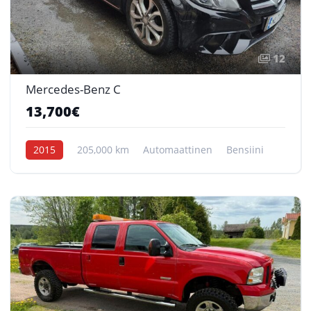
12
Mercedes-Benz C
13,700€
2015
205,000 km
Automaattinen
Bensiini