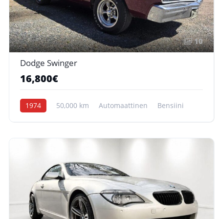
10
Dodge Swinger
16,800€
1974
50,000 km
Automaattinen
Bensiini