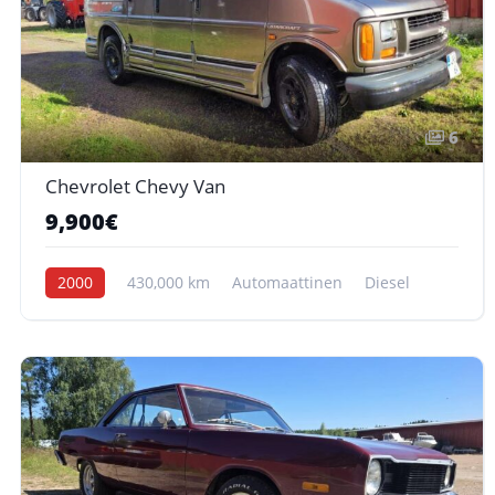
6
Chevrolet Chevy Van
9,900€
2000
430,000 km
Automaattinen
Diesel