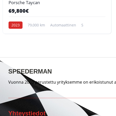
Porsche Taycan
69,800€
2023
79,000 km
Automaattinen
S
SPEEDERMAN
Vuonna 2003 perustettu yrityksemme on erikoistunut au
Yhteystiedot