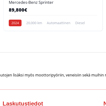
Mercedes-Benz Sprinter
89,800€
2024
20,000 km
Automaattinen
Diesel
tojen lisäksi myös moottoripyöriin, veneisiin sekä muihin
Laskutustiedot