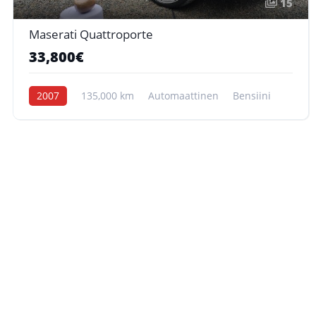
15
Maserati Quattroporte
33,800€
2007
135,000 km
Automaattinen
Bensiini