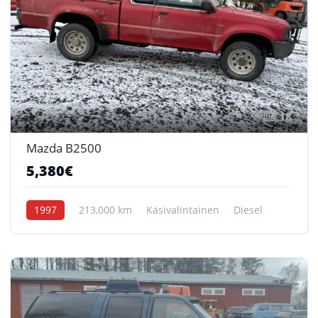
18
Mazda B2500
5,380€
1997
213,000 km
Käsivalintainen
Diesel