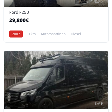
5
Ford F250
29,800€
2007
0 km
Automaattinen
Diesel
9