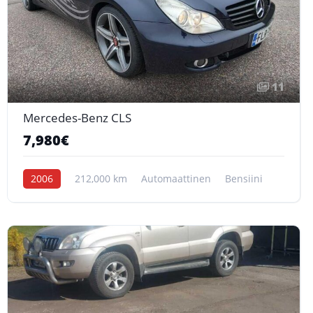
11
Mercedes-Benz CLS
7,980€
2006
212,000 km
Automaattinen
Bensiini