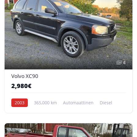
4
Volvo XC90
2,980€
2003
365,000 km
Automaattinen
Diesel