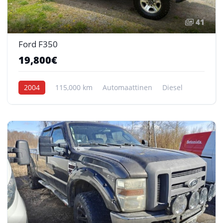
41
Ford F350
19,800€
2004
115,000 km
Automaattinen
Diesel