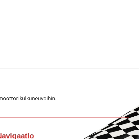
 moottorikulkuneuvoihin.
Navigaatio