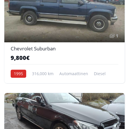
1
Chevrolet Suburban
9,800€
1995
316,000 km
Automaattinen
Diesel