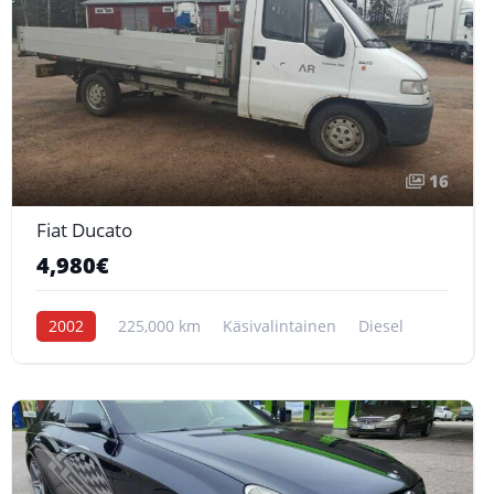
16
Fiat Ducato
4,980€
2002
225,000 km
Käsivalintainen
Diesel