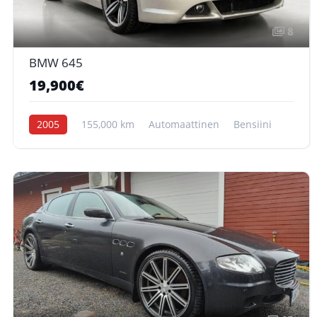
8
BMW 645
19,900€
2005
155,000 km
Automaattinen
Bensiini