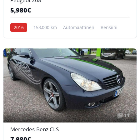
Peugeot 208
5,980€
2016
153,000 km
Automaattinen
Bensiini
11
Mercedes-Benz CLS
7,980€