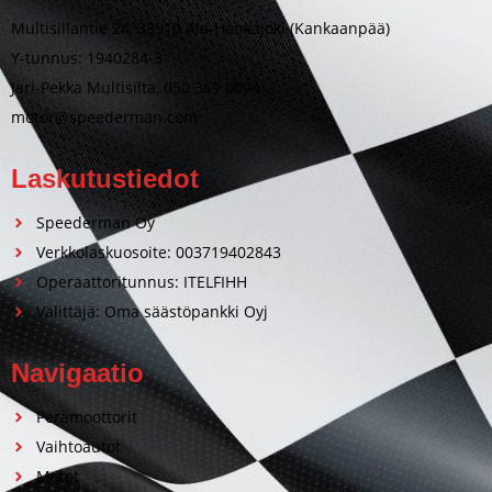
Multisillantie 24, 38910 Ala-Honkajoki (Kankaanpää)
Y-tunnus: 1940284-3
Jari-Pekka Multisilta, 050 369 0094
motor@speederman.com
Laskutustiedot
Speederman Oy
Verkkolaskuosoite: 003719402843
Operaattoritunnus: ITELFIHH
Välittäjä: Oma säästöpankki Oyj
Navigaatio
Perämoottorit
Vaihtoautot
Motot