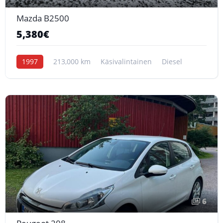
Mazda B2500
5,380€
1997
213,000 km
Käsivalintainen
Diesel
6