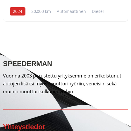
2024
20,000 km
Automaattinen
Diesel
SPEEDERMAN
Vuonna 2003 perustettu yrityksemme on erikoistunut
autojen lisäksi myös moottoripyöriin, veneisiin sekä
muihin moottorikulkuneuvoihin.
Yhteystiedot