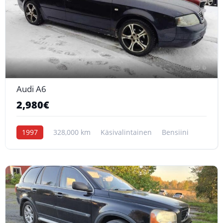
6
Audi A6
2,980€
1997
328,000 km
Käsivalintainen
Bensiini