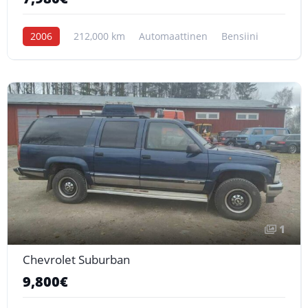
2006
212,000 km
Automaattinen
Bensiini
1
Chevrolet Suburban
9,800€