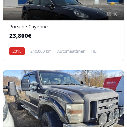
16
Porsche Cayenne
23,800€
2015
240,000 km
Automaattinen
HB