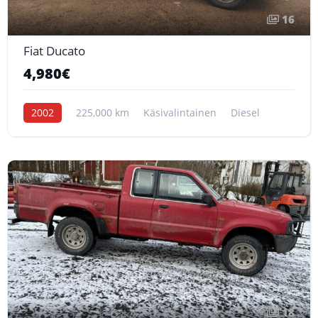
16
Fiat Ducato
4,980€
2002
225,000 km
Käsivalintainen
Diesel
18