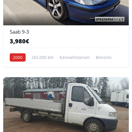
6
Saab 9-3
3,980€
2000
265,000 km
Käsivalintainen
Bensiini