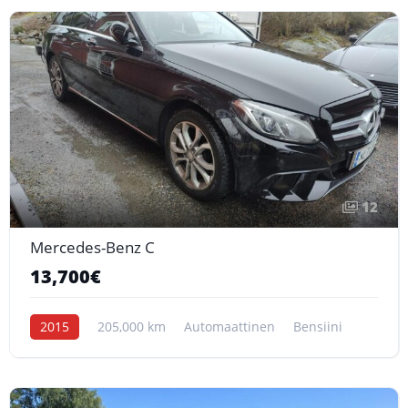
12
Mercedes-Benz C
13,700€
2015
205,000 km
Automaattinen
Bensiini