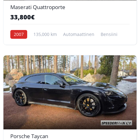
Maserati Quattroporte
33,800€
2007
135,000 km
Automaattinen
Bensiini
10
Porsche Taycan