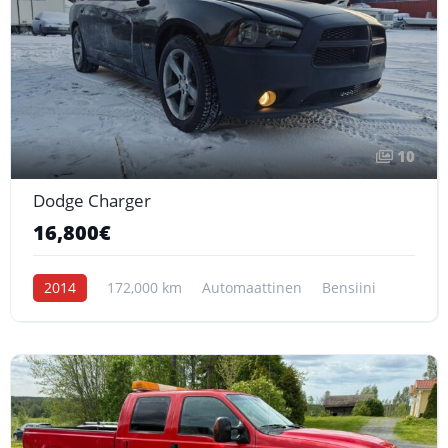
10
Dodge Charger
16,800€
2014
172,000 km
Automaattinen
Bensiini