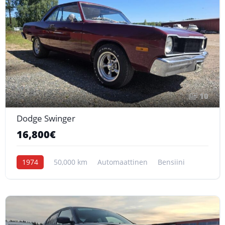
10
Dodge Swinger
16,800€
1974
50,000 km
Automaattinen
Bensiini