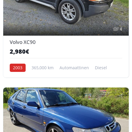
4
Volvo XC90
2,980€
2003
365,000 km
Automaattinen
Diesel