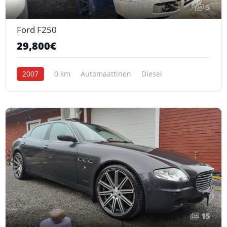
5
Ford F250
29,800€
2007
0 km
Automaattinen
Diesel
15