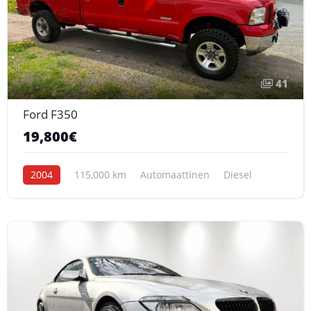
41
Ford F350
19,800€
2004
115,000 km
Automaattinen
Diesel