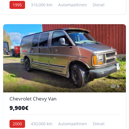
1995
316,000 km
Automaattinen
Diesel
6
Chevrolet Chevy Van
9,900€
2000
430,000 km
Automaattinen
Diesel