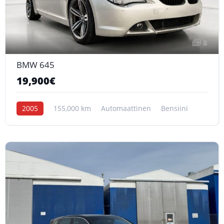
8
BMW 645
19,900€
2005
155,000 km
Automaattinen
Bensiini