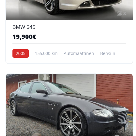
8
BMW 645
19,900€
2005
155,000 km
Automaattinen
Bensiini