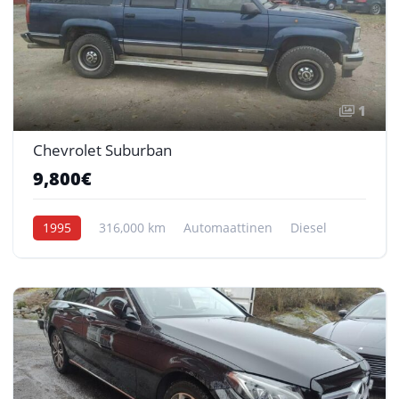
1
Chevrolet Suburban
9,800€
1995
316,000 km
Automaattinen
Diesel