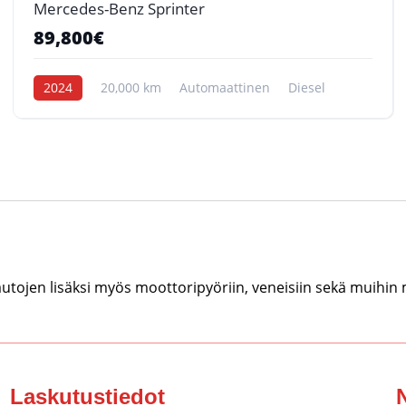
Mercedes-Benz Sprinter
89,800€
2024
20,000 km
Automaattinen
Diesel
tojen lisäksi myös moottoripyöriin, veneisiin sekä muihin
Laskutustiedot