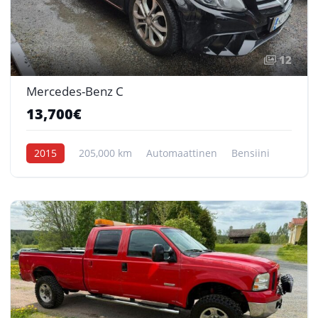
12
Mercedes-Benz C
13,700€
2015
205,000 km
Automaattinen
Bensiini