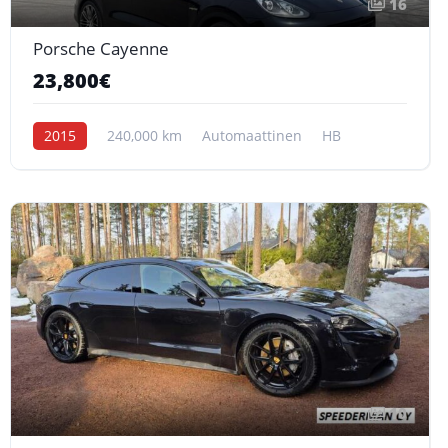
16
Porsche Cayenne
23,800€
2015
240,000 km
Automaattinen
HB
10