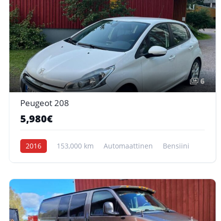
6
Peugeot 208
5,980€
2016
153,000 km
Automaattinen
Bensiini