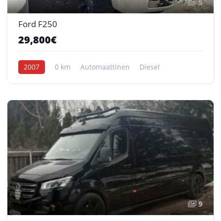
5
Ford F250
29,800€
2007
0 km
Automaattinen
Diesel
9