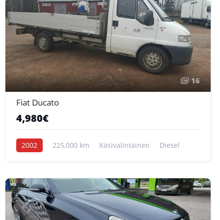
16
Fiat Ducato
4,980€
2002
225,000 km
Käsivalintainen
Diesel