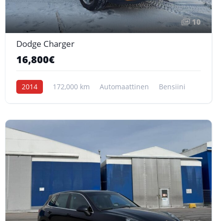
10
Dodge Charger
16,800€
2014
172,000 km
Automaattinen
Bensiini