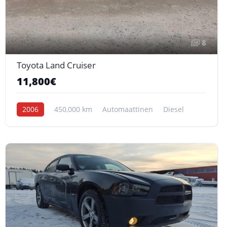
8
Toyota Land Cruiser
11,800€
2006
450,000 km
Automaattinen
Diesel