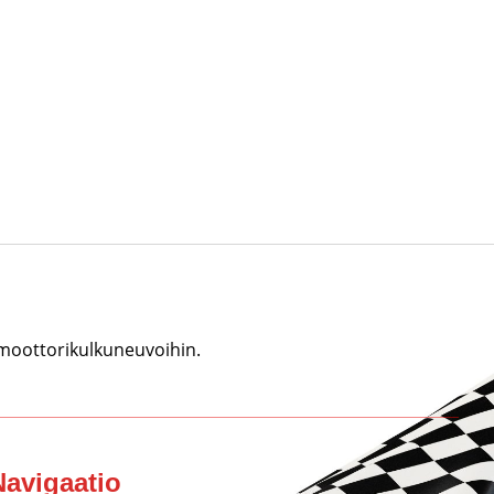
 moottorikulkuneuvoihin.
Navigaatio