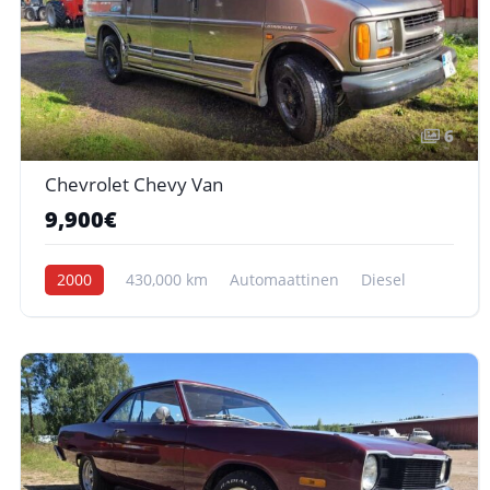
6
Chevrolet Chevy Van
9,900€
2000
430,000 km
Automaattinen
Diesel