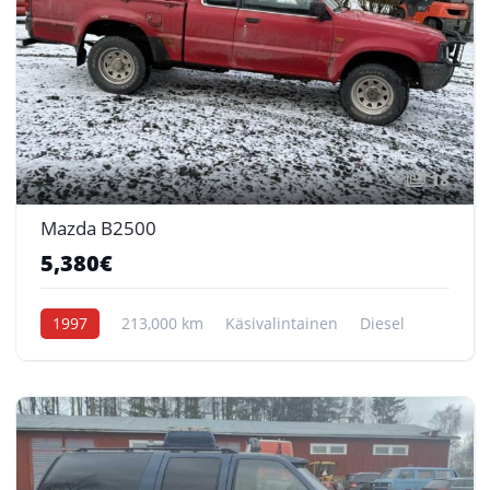
18
Mazda B2500
5,380€
1997
213,000 km
Käsivalintainen
Diesel