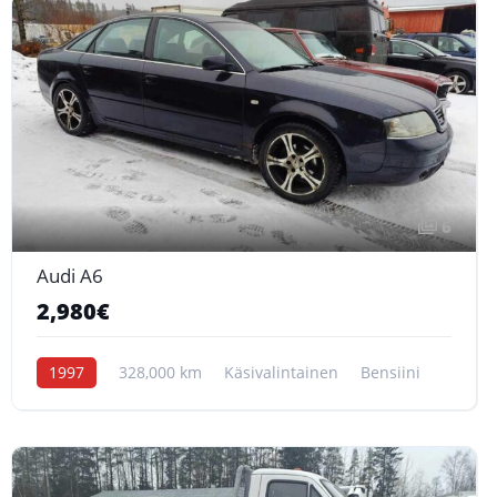
6
Audi A6
2,980€
1997
328,000 km
Käsivalintainen
Bensiini