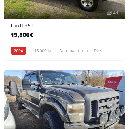
41
Ford F350
19,800€
2004
115,000 km
Automaattinen
Diesel