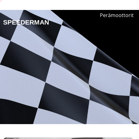
Perämoottorit
SPEEDERMAN