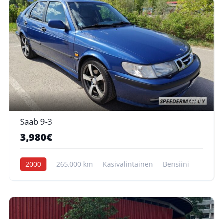
6
Saab 9-3
3,980€
2000
265,000 km
Käsivalintainen
Bensiini