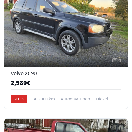
4
Volvo XC90
2,980€
2003
365,000 km
Automaattinen
Diesel