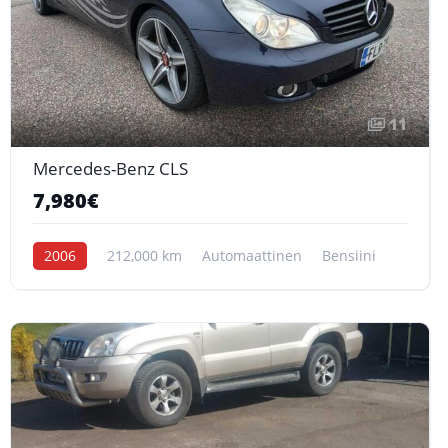
11
Mercedes-Benz CLS
7,980€
2006
212,000 km
Automaattinen
Bensiini