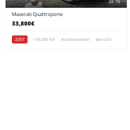
15
Maserati Quattroporte
33,800€
2007
135,000 km
Automaattinen
Bensiini