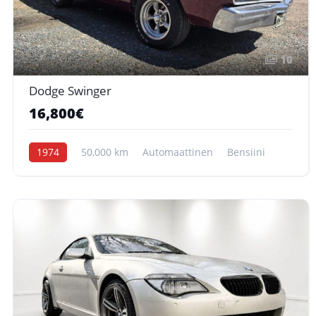
10
Dodge Swinger
16,800€
1974
50,000 km
Automaattinen
Bensiini