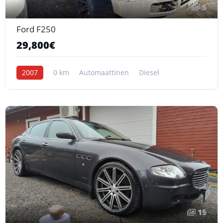
5
Ford F250
29,800€
2007
0 km
Automaattinen
Diesel
15