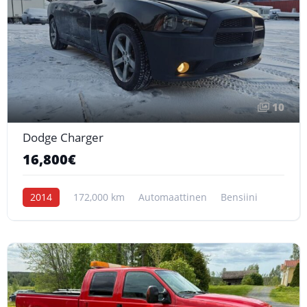
10
Dodge Charger
16,800€
2014
172,000 km
Automaattinen
Bensiini