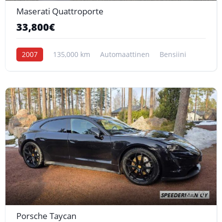
Maserati Quattroporte
33,800€
2007
135,000 km
Automaattinen
Bensiini
10
Porsche Taycan