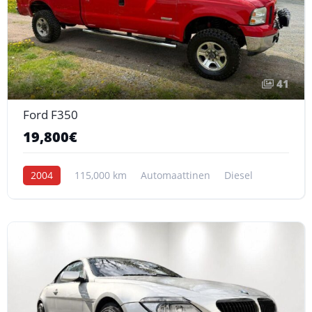
41
Ford F350
19,800€
2004
115,000 km
Automaattinen
Diesel