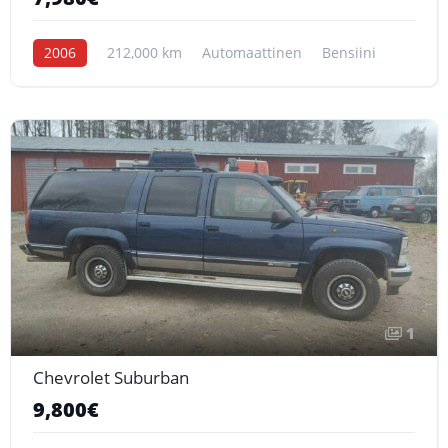
2006
212,000 km
Automaattinen
Bensiini
1
Chevrolet Suburban
9,800€