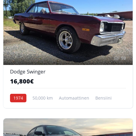
10
Dodge Swinger
16,800€
1974
50,000 km
Automaattinen
Bensiini