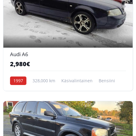
6
Audi A6
2,980€
1997
328,000 km
Käsivalintainen
Bensiini