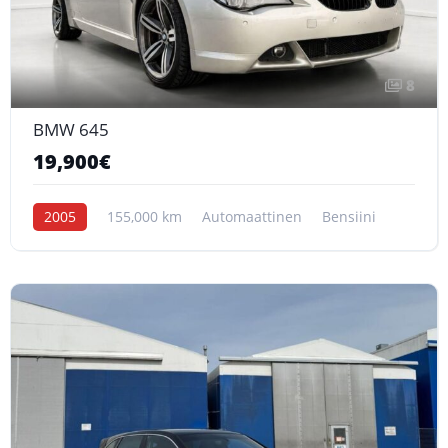
8
BMW 645
19,900€
2005
155,000 km
Automaattinen
Bensiini