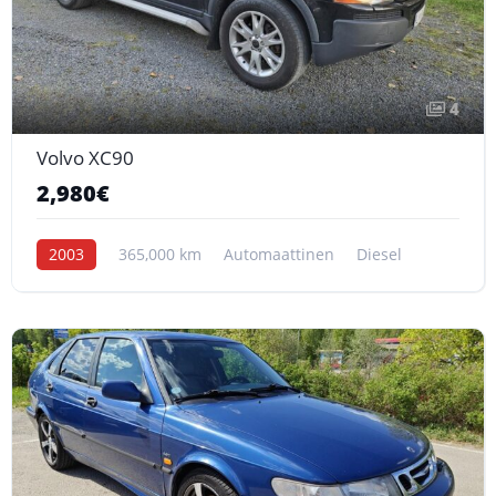
4
Volvo XC90
2,980€
2003
365,000 km
Automaattinen
Diesel