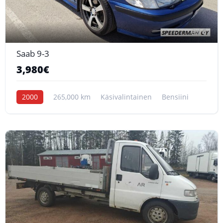
6
Saab 9-3
3,980€
2000
265,000 km
Käsivalintainen
Bensiini