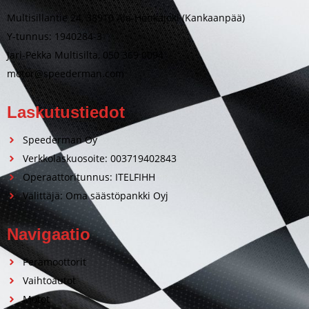
Multisillantie 24, 38910 Ala-Honkajoki (Kankaanpää)
Y-tunnus: 1940284-3
Jari-Pekka Multisilta, 050 369 0094
motor@speederman.com
Laskutustiedot
Speederman Oy
Verkkolaskuosoite: 003719402843
Operaattoritunnus: ITELFIHH
Välittäjä: Oma säästöpankki Oyj
Navigaatio
Perämoottorit
Vaihtoautot
Motot