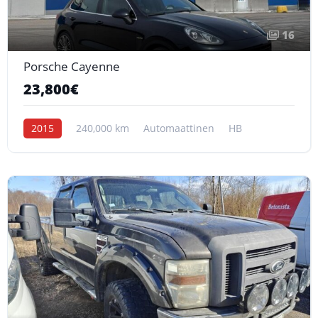
16
Porsche Cayenne
23,800€
2015
240,000 km
Automaattinen
HB