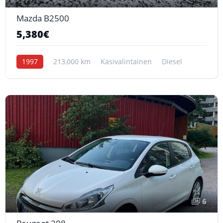
Mazda B2500
5,380€
1997
213,000 km
Käsivalintainen
Diesel
6