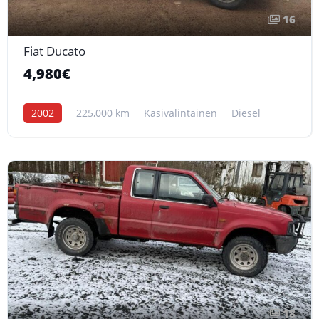
16
Fiat Ducato
4,980€
2002
225,000 km
Käsivalintainen
Diesel
18