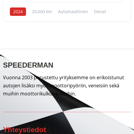
2024
20,000 km
Automaattinen
Diesel
SPEEDERMAN
Vuonna 2003 perustettu yrityksemme on erikoistunut
autojen lisäksi myös moottoripyöriin, veneisiin sekä
muihin moottorikulkuneuvoihin.
Yhteystiedot