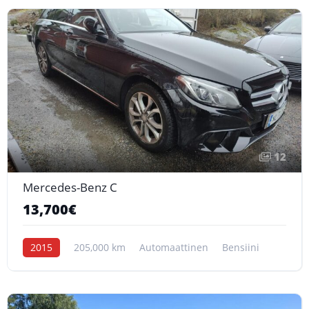
12
Mercedes-Benz C
13,700€
2015
205,000 km
Automaattinen
Bensiini