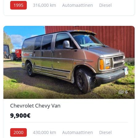
1995
316,000 km
Automaattinen
Diesel
6
Chevrolet Chevy Van
9,900€
2000
430,000 km
Automaattinen
Diesel