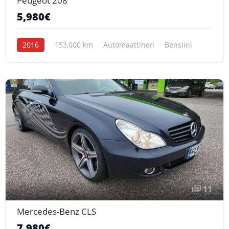
Peugeot 208
5,980€
2016
153,000 km
Automaattinen
Bensiini
11
Mercedes-Benz CLS
7,980€