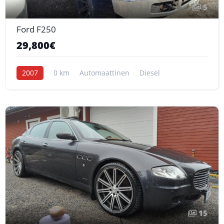
5
Ford F250
29,800€
2007
0 km
Automaattinen
Diesel
15