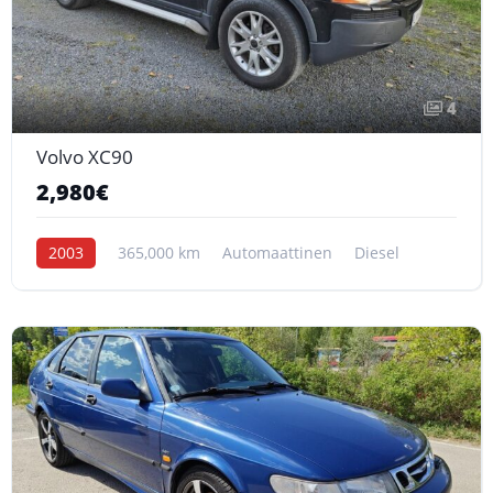
4
Volvo XC90
2,980€
2003
365,000 km
Automaattinen
Diesel