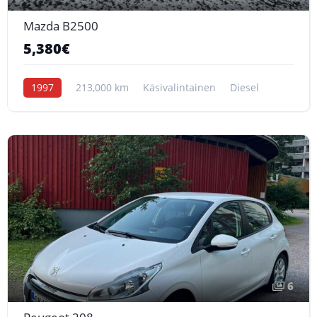
Mazda B2500
5,380€
1997
213,000 km
Käsivalintainen
Diesel
6