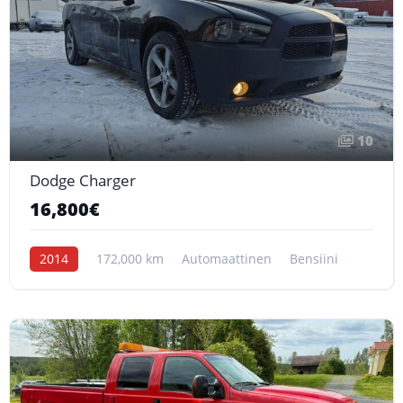
10
Dodge Charger
16,800€
2014
172,000 km
Automaattinen
Bensiini