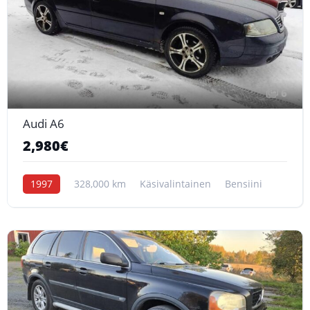
6
Audi A6
2,980€
1997
328,000 km
Käsivalintainen
Bensiini