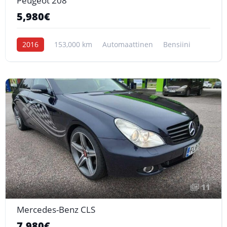
Peugeot 208
5,980€
2016
153,000 km
Automaattinen
Bensiini
11
Mercedes-Benz CLS
7,980€