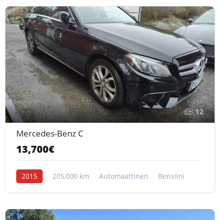
12
Mercedes-Benz C
13,700€
2015
205,000 km
Automaattinen
Bensiini