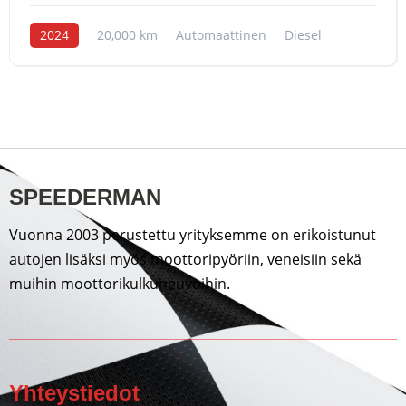
2024
20,000 km
Automaattinen
Diesel
SPEEDERMAN
Vuonna 2003 perustettu yrityksemme on erikoistunut
autojen lisäksi myös moottoripyöriin, veneisiin sekä
muihin moottorikulkuneuvoihin.
Yhteystiedot