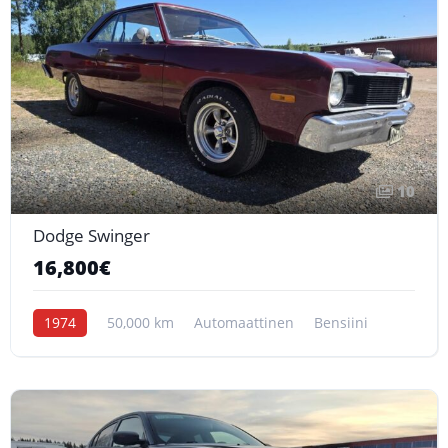
10
Dodge Swinger
16,800€
1974
50,000 km
Automaattinen
Bensiini