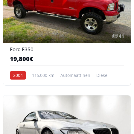
41
Ford F350
19,800€
2004
115,000 km
Automaattinen
Diesel