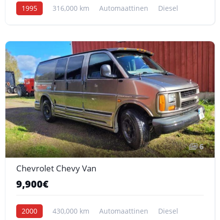
1995
316,000 km
Automaattinen
Diesel
6
Chevrolet Chevy Van
9,900€
2000
430,000 km
Automaattinen
Diesel