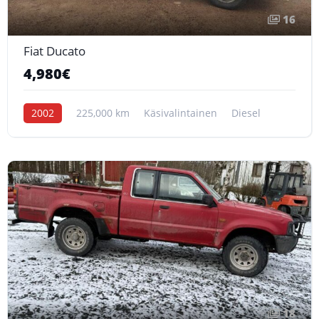
16
Fiat Ducato
4,980€
2002
225,000 km
Käsivalintainen
Diesel
18