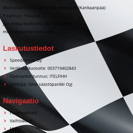
Multisillantie 24, 38910 Ala-Honkajoki (Kankaanpää)
Y-tunnus: 1940284-3
Jari-Pekka Multisilta, 050 369 0094
motor@speederman.com
Laskutustiedot
Speederman Oy
Verkkolaskuosoite: 003719402843
Operaattoritunnus: ITELFIHH
Välittäjä: Oma säästöpankki Oyj
Navigaatio
Perämoottorit
Vaihtoautot
Motot