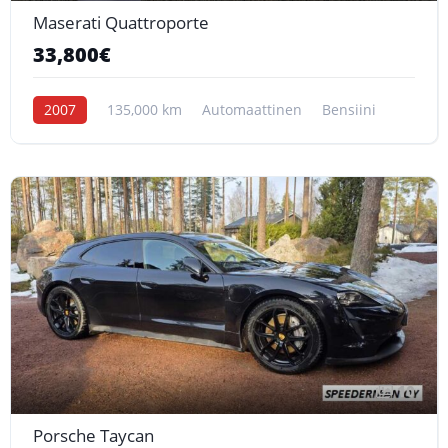
Maserati Quattroporte
33,800€
2007
135,000 km
Automaattinen
Bensiini
10
Porsche Taycan