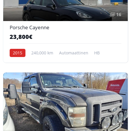
16
Porsche Cayenne
23,800€
2015
240,000 km
Automaattinen
HB