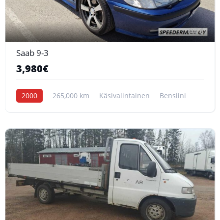
6
Saab 9-3
3,980€
2000
265,000 km
Käsivalintainen
Bensiini