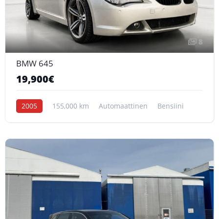
8
BMW 645
19,900€
2005
155,000 km
Automaattinen
Bensiini