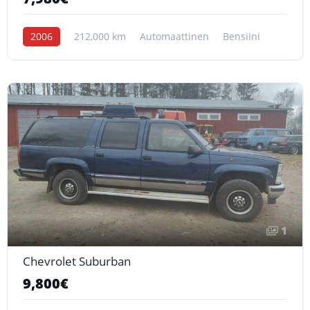
2006
212,000 km
Automaattinen
Bensiini
1
Chevrolet Suburban
9,800€