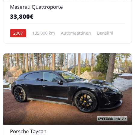
Maserati Quattroporte
33,800€
2007
135,000 km
Automaattinen
Bensiini
10
Porsche Taycan