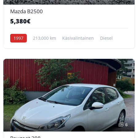
Mazda B2500
5,380€
1997
213,000 km
Käsivalintainen
Diesel
6