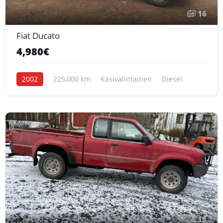
16
Fiat Ducato
4,980€
2002
225,000 km
Käsivalintainen
Diesel
18