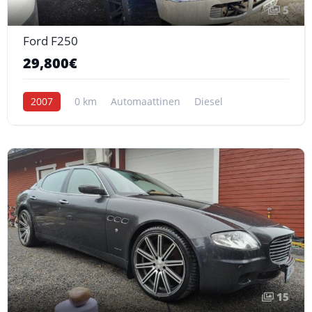
5
Ford F250
29,800€
2007
0 km
Automaattinen
Diesel
15