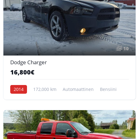
10
Dodge Charger
16,800€
2014
172,000 km
Automaattinen
Bensiini