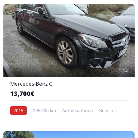
12
Mercedes-Benz C
13,700€
2015
205,000 km
Automaattinen
Bensiini