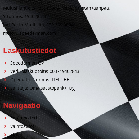
Multisillantie 24, 38910 Ala-Honkajoki (Kankaanpää)
Y-tunnus: 1940284-3
Jari-Pekka Multisilta, 050 369 0094
motor@speederman.com
Laskutustiedot
Speederman Oy
Verkkolaskuosoite: 003719402843
Operaattoritunnus: ITELFIHH
Välittäjä: Oma säästöpankki Oyj
Navigaatio
Perämoottorit
Vaihtoautot
Motot