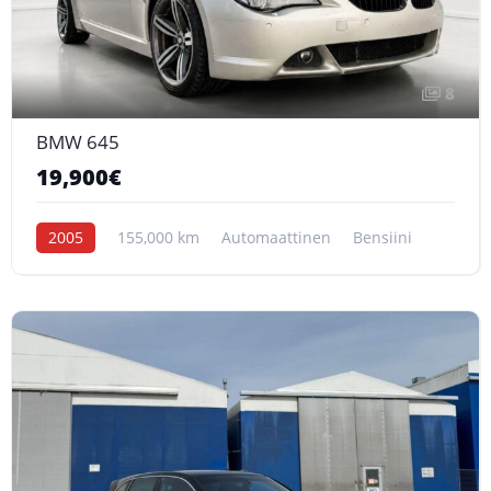
8
BMW 645
19,900€
2005
155,000 km
Automaattinen
Bensiini