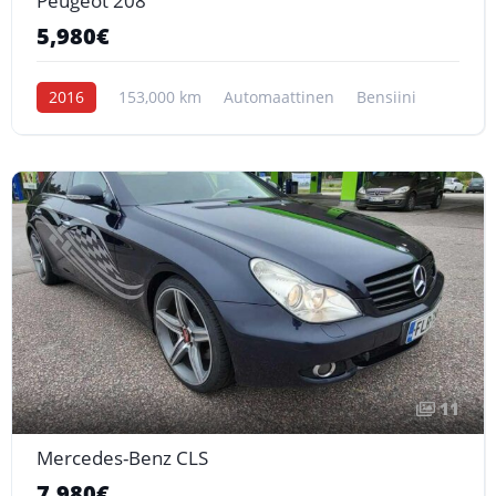
Peugeot 208
5,980€
2016
153,000 km
Automaattinen
Bensiini
11
Mercedes-Benz CLS
7,980€