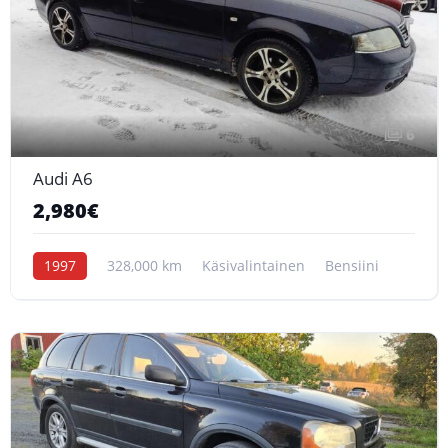
6
Audi A6
2,980€
1997
328,000 km
Käsivalintainen
Bensiini