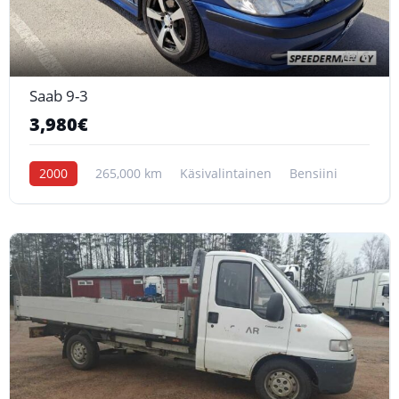
6
Saab 9-3
3,980€
2000
265,000 km
Käsivalintainen
Bensiini