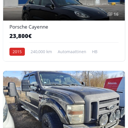
16
Porsche Cayenne
23,800€
2015
240,000 km
Automaattinen
HB