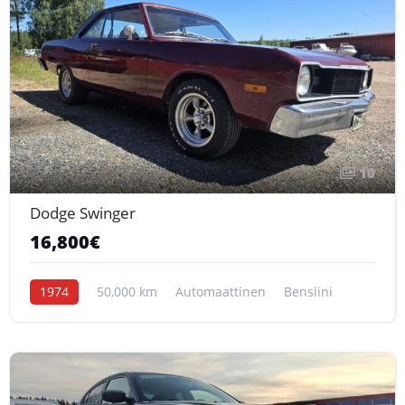
10
Dodge Swinger
16,800€
1974
50,000 km
Automaattinen
Bensiini