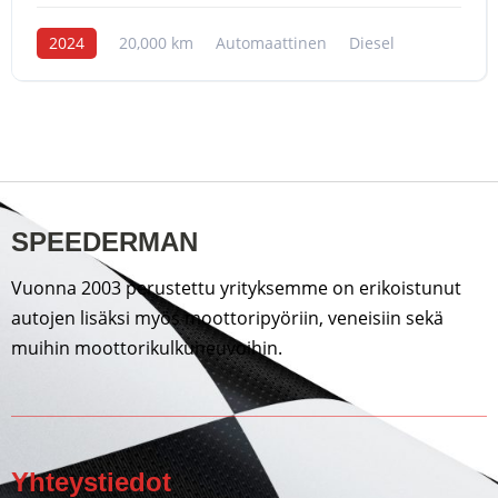
2024
20,000 km
Automaattinen
Diesel
SPEEDERMAN
Vuonna 2003 perustettu yrityksemme on erikoistunut
autojen lisäksi myös moottoripyöriin, veneisiin sekä
muihin moottorikulkuneuvoihin.
Yhteystiedot