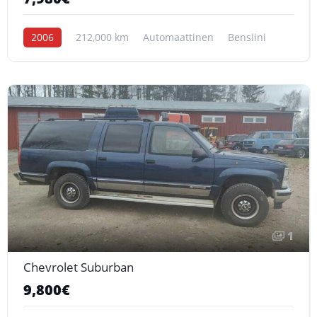
2006
212,000 km
Automaattinen
Bensiini
1
Chevrolet Suburban
9,800€