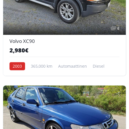
4
Volvo XC90
2,980€
2003
365,000 km
Automaattinen
Diesel