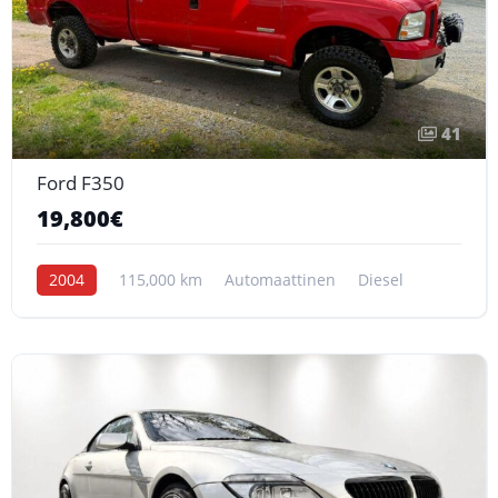
41
Ford F350
19,800€
2004
115,000 km
Automaattinen
Diesel