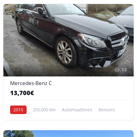
12
Mercedes-Benz C
13,700€
2015
205,000 km
Automaattinen
Bensiini