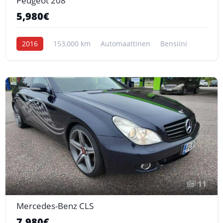
Peugeot 208
5,980€
2016
153,000 km
Automaattinen
Bensiini
11
Mercedes-Benz CLS
7,980€