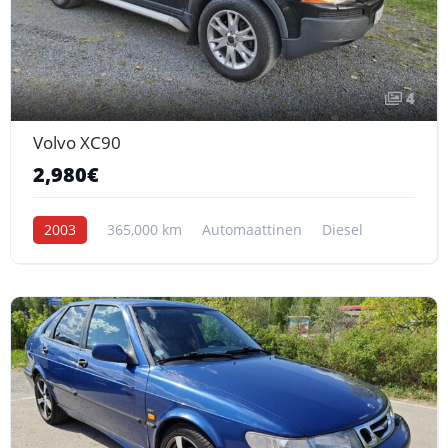
4
Volvo XC90
2,980€
2003
365,000 km
Automaattinen
Diesel