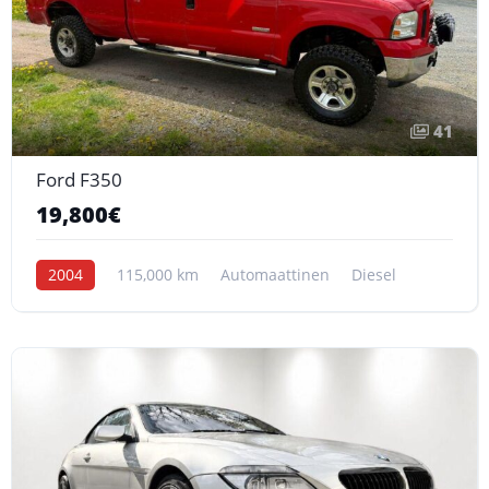
41
Ford F350
19,800€
2004
115,000 km
Automaattinen
Diesel