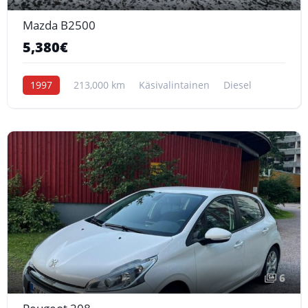
Mazda B2500
5,380€
1997
213,000 km
Käsivalintainen
Diesel
6