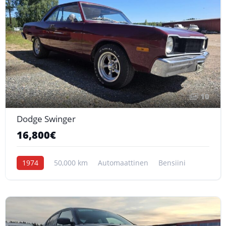
10
Dodge Swinger
16,800€
1974
50,000 km
Automaattinen
Bensiini