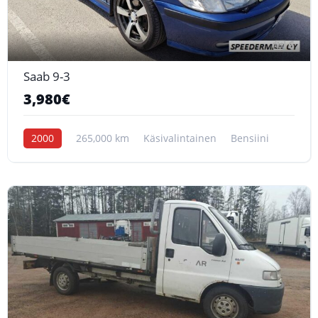
6
Saab 9-3
3,980€
2000
265,000 km
Käsivalintainen
Bensiini