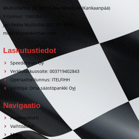
Multisillantie 24, 38910 Ala-Honkajoki (Kankaanpää)
Y-tunnus: 1940284-3
Jari-Pekka Multisilta, 050 369 0094
motor@speederman.com
Laskutustiedot
Speederman Oy
Verkkolaskuosoite: 003719402843
Operaattoritunnus: ITELFIHH
Välittäjä: Oma säästöpankki Oyj
Navigaatio
Perämoottorit
Vaihtoautot
Motot