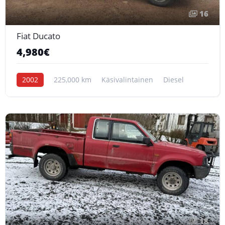
16
Fiat Ducato
4,980€
2002
225,000 km
Käsivalintainen
Diesel
18