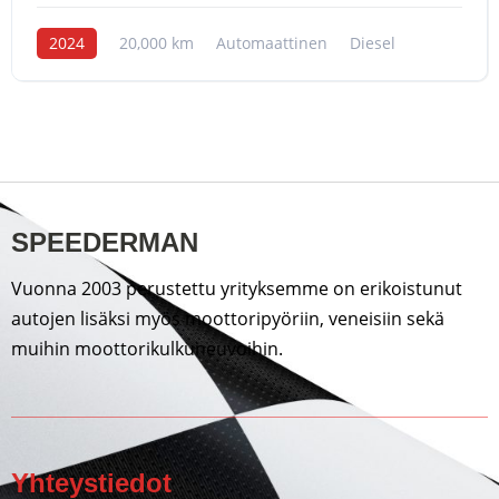
2024
20,000 km
Automaattinen
Diesel
SPEEDERMAN
Vuonna 2003 perustettu yrityksemme on erikoistunut
autojen lisäksi myös moottoripyöriin, veneisiin sekä
muihin moottorikulkuneuvoihin.
Yhteystiedot