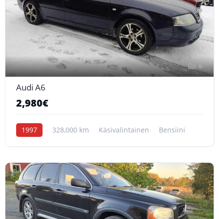
6
Audi A6
2,980€
1997
328,000 km
Käsivalintainen
Bensiini