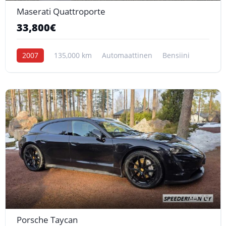
Maserati Quattroporte
33,800€
2007
135,000 km
Automaattinen
Bensiini
10
Porsche Taycan