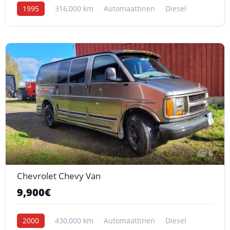
1995
316,000 km
Automaattinen
Diesel
6
Chevrolet Chevy Van
9,900€
2000
430,000 km
Automaattinen
Diesel