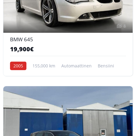
8
BMW 645
19,900€
2005
155,000 km
Automaattinen
Bensiini