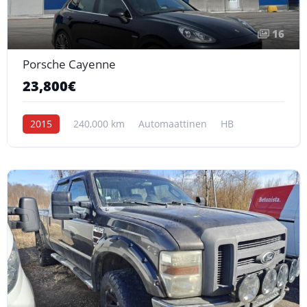
16
Porsche Cayenne
23,800€
2015
240,000 km
Automaattinen
HB