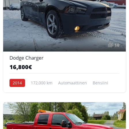
10
Dodge Charger
16,800€
2014
172,000 km
Automaattinen
Bensiini