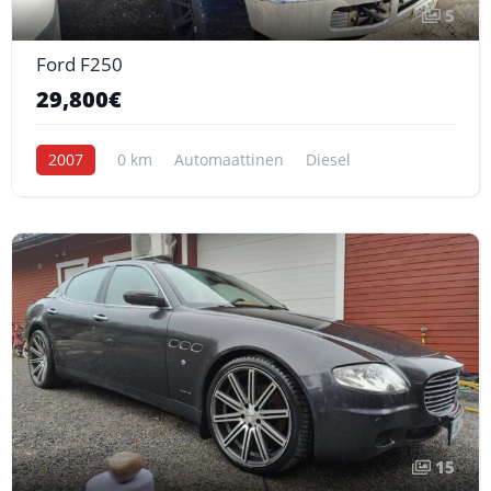
5
Ford F250
29,800€
2007
0 km
Automaattinen
Diesel
15