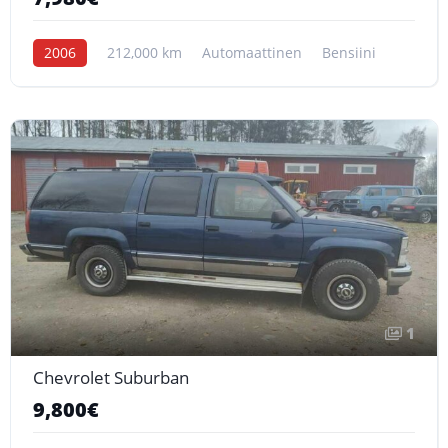
2006
212,000 km
Automaattinen
Bensiini
1
Chevrolet Suburban
9,800€