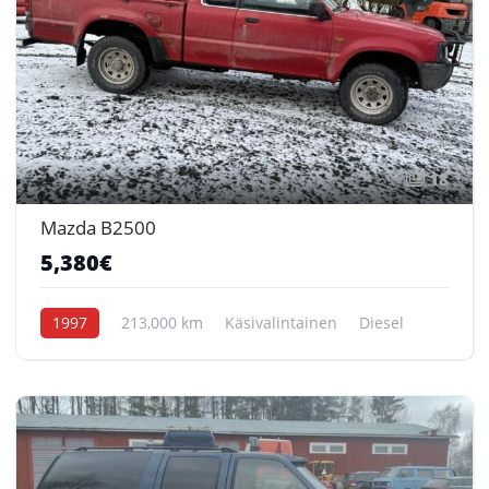
18
Mazda B2500
5,380€
1997
213,000 km
Käsivalintainen
Diesel