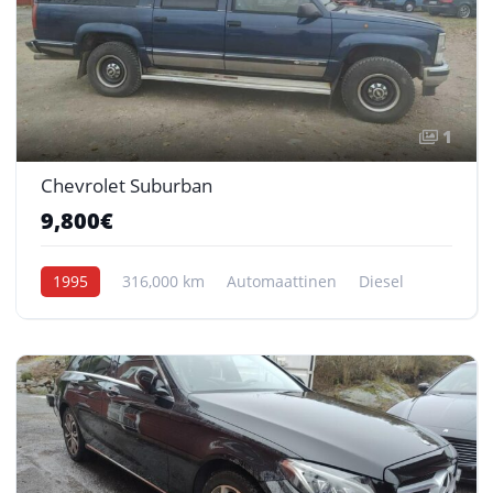
1
Chevrolet Suburban
9,800€
1995
316,000 km
Automaattinen
Diesel