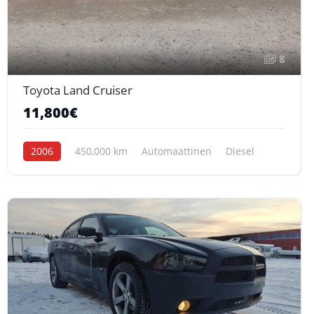
8
Toyota Land Cruiser
11,800€
2006
450,000 km
Automaattinen
Diesel