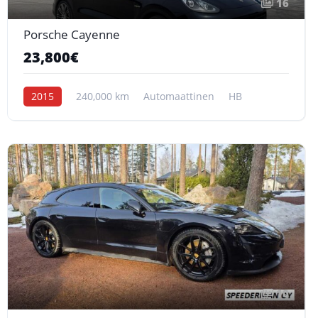
16
Porsche Cayenne
23,800€
2015
240,000 km
Automaattinen
HB
10