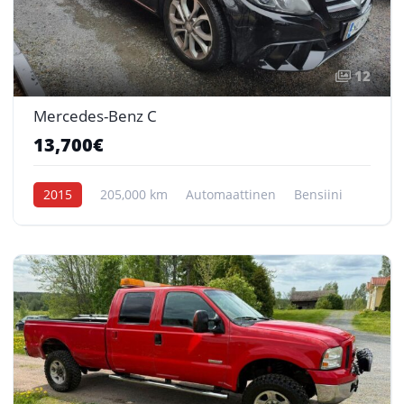
12
Mercedes-Benz C
13,700€
2015
205,000 km
Automaattinen
Bensiini