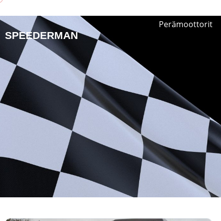
Perämoottorit
SPEEDERMAN