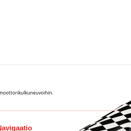
 moottorikulkuneuvoihin.
Navigaatio