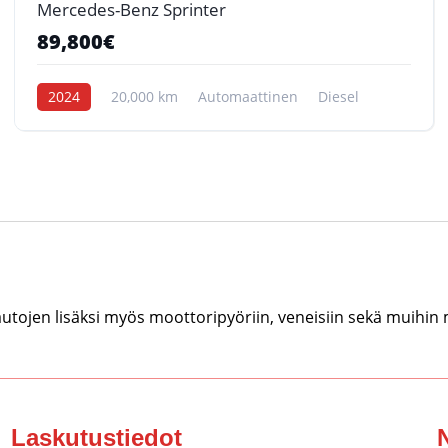
Mercedes-Benz Sprinter
89,800€
2024
20,000 km
Automaattinen
Diesel
tojen lisäksi myös moottoripyöriin, veneisiin sekä muihin
Laskutustiedot