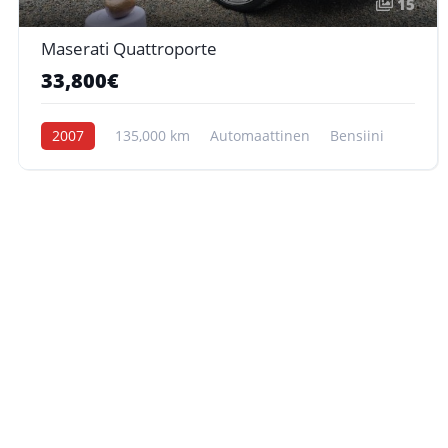
15
Maserati Quattroporte
33,800€
2007
135,000 km
Automaattinen
Bensiini