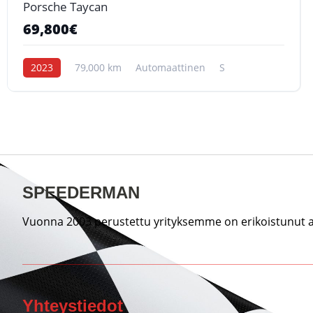
Porsche Taycan
69,800€
2023
79,000 km
Automaattinen
S
SPEEDERMAN
Vuonna 2003 perustettu yrityksemme on erikoistunut au
Yhteystiedot