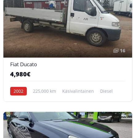
16
Fiat Ducato
4,980€
2002
225,000 km
Käsivalintainen
Diesel