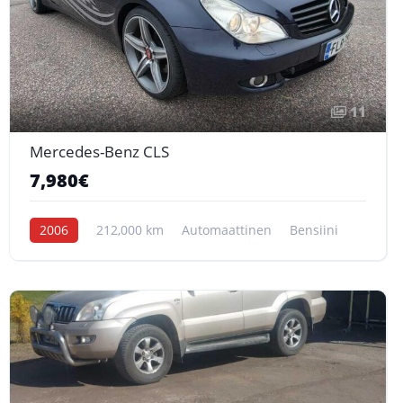
11
Mercedes-Benz CLS
7,980€
2006
212,000 km
Automaattinen
Bensiini