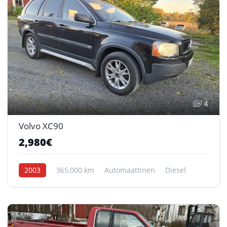
4
Volvo XC90
2,980€
2003
365,000 km
Automaattinen
Diesel