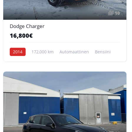
10
Dodge Charger
16,800€
2014
172,000 km
Automaattinen
Bensiini