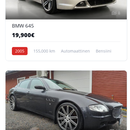
8
BMW 645
19,900€
2005
155,000 km
Automaattinen
Bensiini