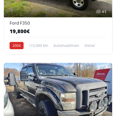
41
Ford F350
19,800€
2004
115,000 km
Automaattinen
Diesel