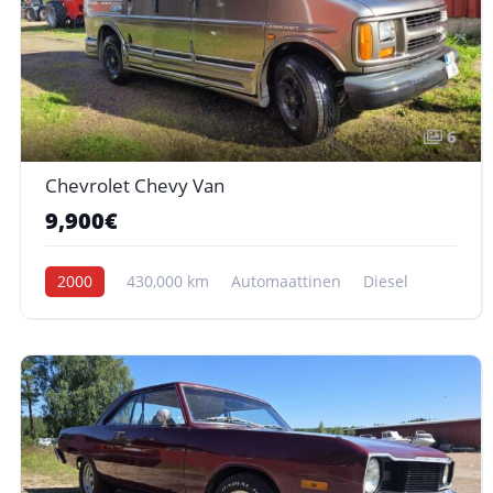
6
Chevrolet Chevy Van
9,900€
2000
430,000 km
Automaattinen
Diesel