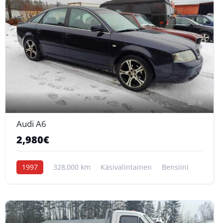
6
Audi A6
2,980€
1997
328,000 km
Käsivalintainen
Bensiini