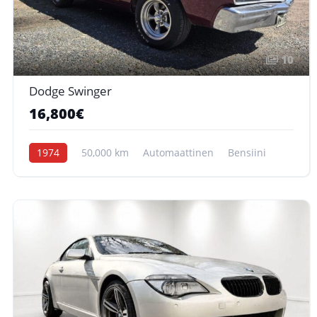
10
Dodge Swinger
16,800€
1974
50,000 km
Automaattinen
Bensiini