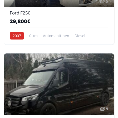
5
Ford F250
29,800€
2007
0 km
Automaattinen
Diesel
9