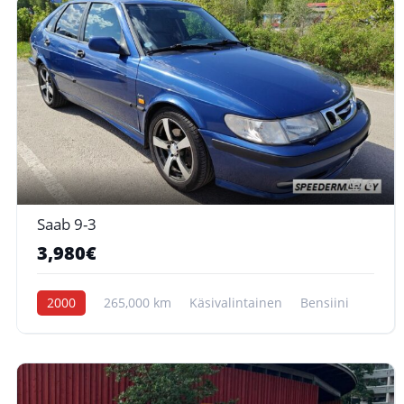
6
Saab 9-3
3,980€
2000
265,000 km
Käsivalintainen
Bensiini