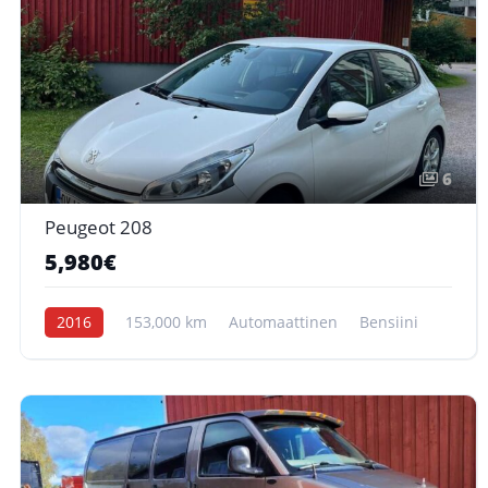
6
Peugeot 208
5,980€
2016
153,000 km
Automaattinen
Bensiini