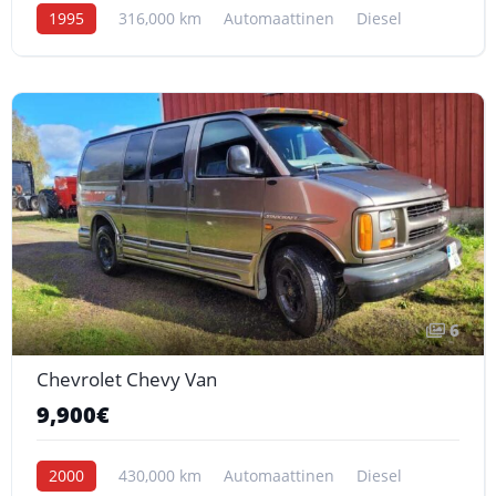
1995
316,000 km
Automaattinen
Diesel
6
Chevrolet Chevy Van
9,900€
2000
430,000 km
Automaattinen
Diesel