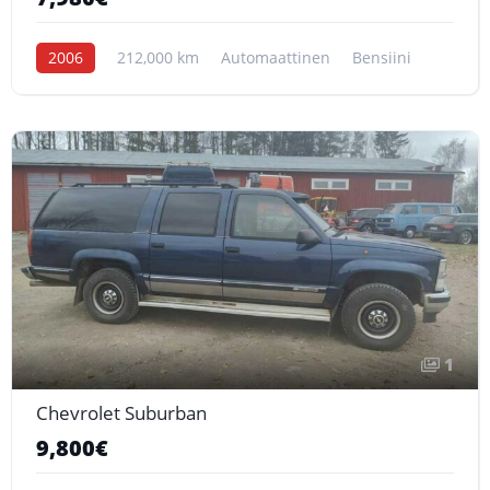
2006
212,000 km
Automaattinen
Bensiini
1
Chevrolet Suburban
9,800€