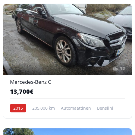
12
Mercedes-Benz C
13,700€
2015
205,000 km
Automaattinen
Bensiini