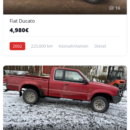
16
Fiat Ducato
4,980€
2002
225,000 km
Käsivalintainen
Diesel
18