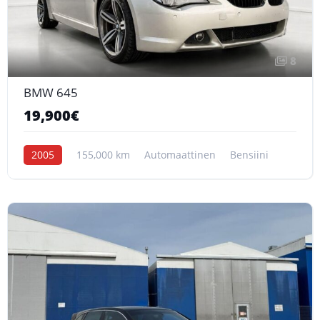
8
BMW 645
19,900€
2005
155,000 km
Automaattinen
Bensiini