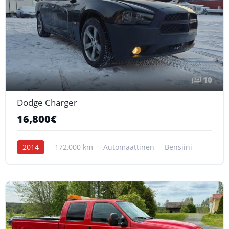
10
Dodge Charger
16,800€
2014
172,000 km
Automaattinen
Bensiini