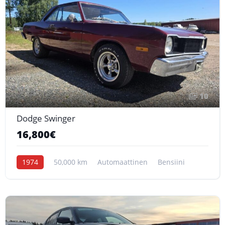
10
Dodge Swinger
16,800€
1974
50,000 km
Automaattinen
Bensiini