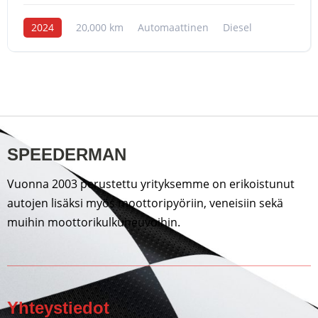
2024
20,000 km
Automaattinen
Diesel
SPEEDERMAN
Vuonna 2003 perustettu yrityksemme on erikoistunut
autojen lisäksi myös moottoripyöriin, veneisiin sekä
muihin moottorikulkuneuvoihin.
Yhteystiedot