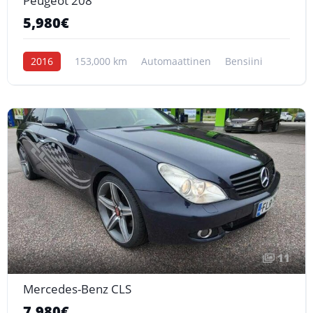
Peugeot 208
5,980€
2016
153,000 km
Automaattinen
Bensiini
11
Mercedes-Benz CLS
7,980€