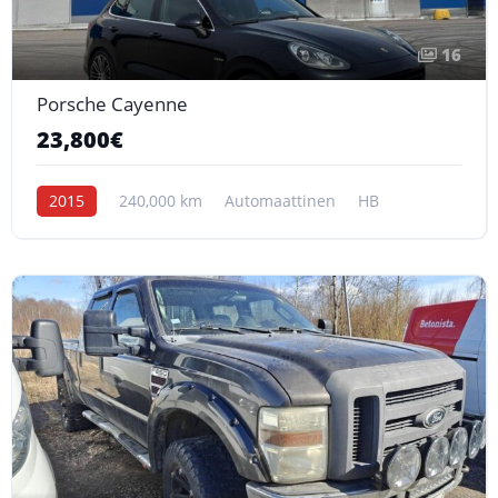
16
Porsche Cayenne
23,800€
2015
240,000 km
Automaattinen
HB