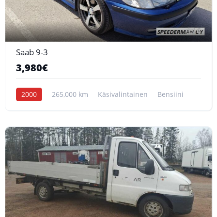
6
Saab 9-3
3,980€
2000
265,000 km
Käsivalintainen
Bensiini