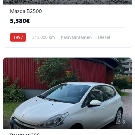
Mazda B2500
5,380€
1997
213,000 km
Käsivalintainen
Diesel
6