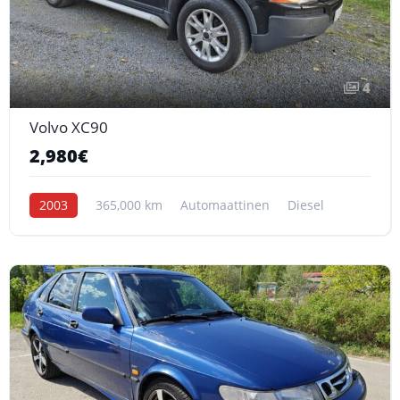
4
Volvo XC90
2,980€
2003
365,000 km
Automaattinen
Diesel