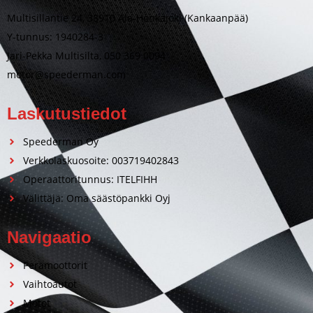
Multisillantie 24, 38910 Ala-Honkajoki (Kankaanpää)
Y-tunnus: 1940284-3
Jari-Pekka Multisilta, 050 369 0094
motor@speederman.com
Laskutustiedot
Speederman Oy
Verkkolaskuosoite: 003719402843
Operaattoritunnus: ITELFIHH
Välittäjä: Oma säästöpankki Oyj
Navigaatio
Perämoottorit
Vaihtoautot
Motot