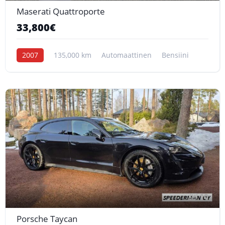
Maserati Quattroporte
33,800€
2007
135,000 km
Automaattinen
Bensiini
10
Porsche Taycan