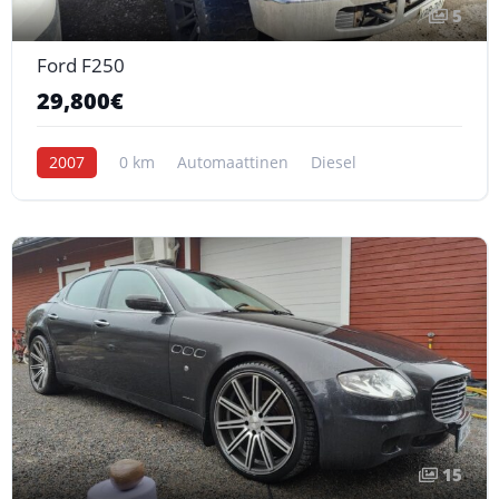
5
Ford F250
29,800€
2007
0 km
Automaattinen
Diesel
15