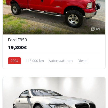
41
Ford F350
19,800€
2004
115,000 km
Automaattinen
Diesel