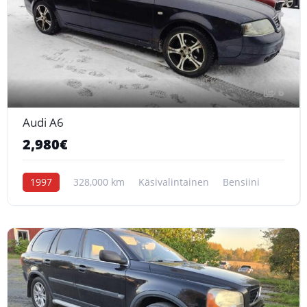
6
Audi A6
2,980€
1997
328,000 km
Käsivalintainen
Bensiini