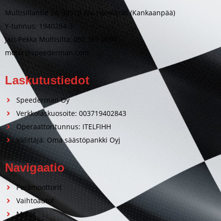
Multisillantie 24, 38910 Ala-Honkajoki (Kankaanpää)
Y-tunnus: 1940284-3
Jari-Pekka Multisilta, 050 369 0094
motor@speederman.com
Laskutustiedot
Speederman Oy
Verkkolaskuosoite: 003719402843
Operaattoritunnus: ITELFIHH
Välittäjä: Oma säästöpankki Oyj
Navigaatio
Perämoottorit
Vaihtoautot
Motot