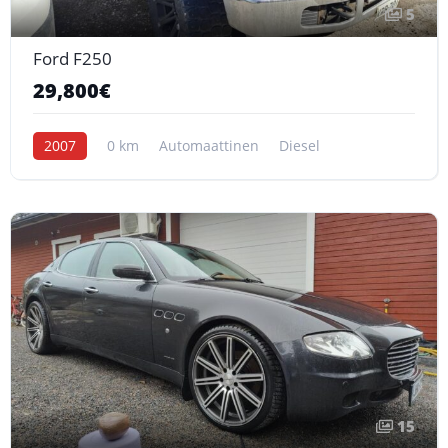
5
Ford F250
29,800€
2007
0 km
Automaattinen
Diesel
15