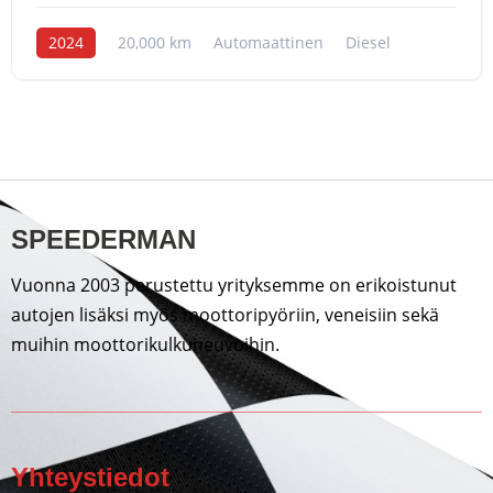
2024
20,000 km
Automaattinen
Diesel
SPEEDERMAN
Vuonna 2003 perustettu yrityksemme on erikoistunut
autojen lisäksi myös moottoripyöriin, veneisiin sekä
muihin moottorikulkuneuvoihin.
Yhteystiedot