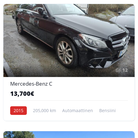
12
Mercedes-Benz C
13,700€
2015
205,000 km
Automaattinen
Bensiini