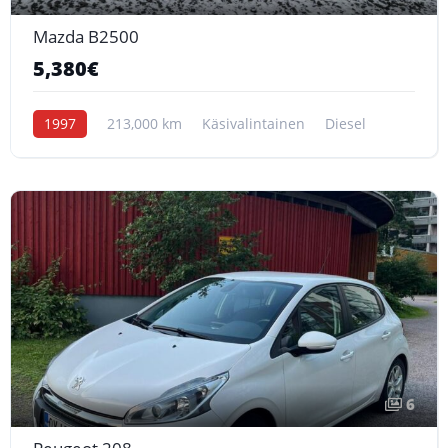
Mazda B2500
5,380€
1997
213,000 km
Käsivalintainen
Diesel
6