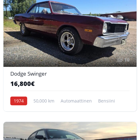
10
Dodge Swinger
16,800€
1974
50,000 km
Automaattinen
Bensiini