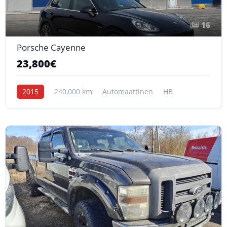
16
Porsche Cayenne
23,800€
2015
240,000 km
Automaattinen
HB