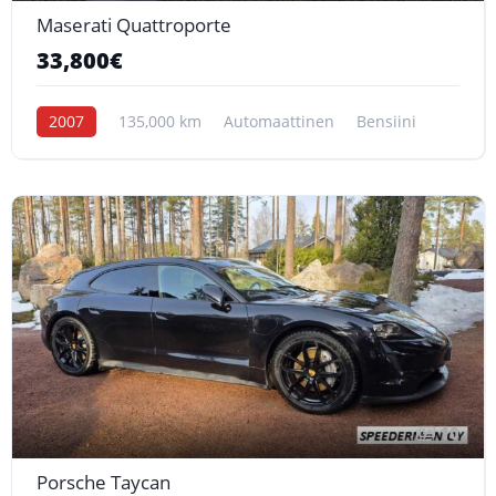
Maserati Quattroporte
33,800€
2007
135,000 km
Automaattinen
Bensiini
10
Porsche Taycan