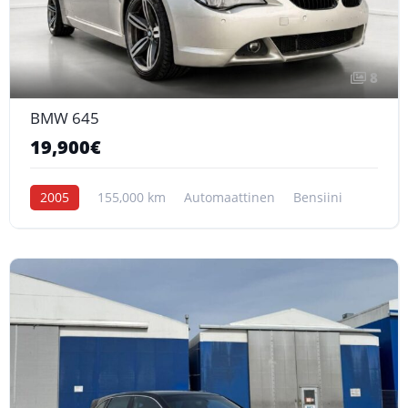
8
BMW 645
19,900€
2005
155,000 km
Automaattinen
Bensiini