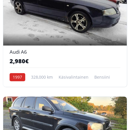
6
Audi A6
2,980€
1997
328,000 km
Käsivalintainen
Bensiini