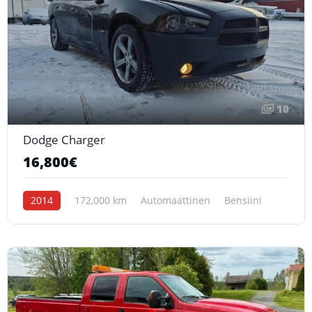
10
Dodge Charger
16,800€
2014
172,000 km
Automaattinen
Bensiini