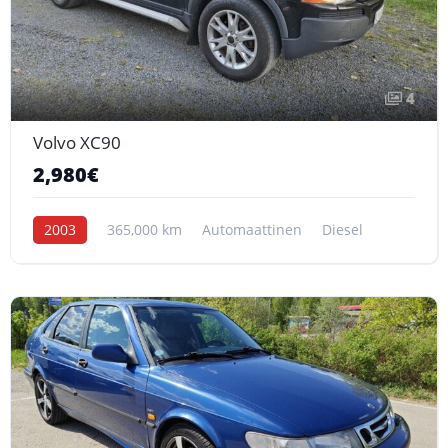
4
Volvo XC90
2,980€
2003
365,000 km
Automaattinen
Diesel