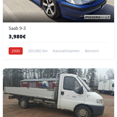
6
Saab 9-3
3,980€
2000
265,000 km
Käsivalintainen
Bensiini