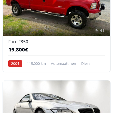
41
Ford F350
19,800€
2004
115,000 km
Automaattinen
Diesel