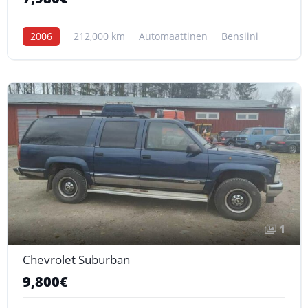
2006
212,000 km
Automaattinen
Bensiini
1
Chevrolet Suburban
9,800€