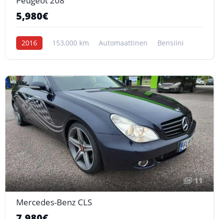
Peugeot 208
5,980€
2016
153,000 km
Automaattinen
Bensiini
11
Mercedes-Benz CLS
7,980€