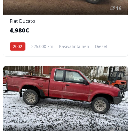
16
Fiat Ducato
4,980€
2002
225,000 km
Käsivalintainen
Diesel
18