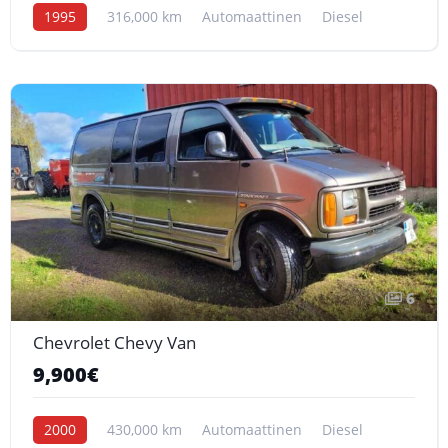
1995
316,000 km
Automaattinen
Diesel
6
Chevrolet Chevy Van
9,900€
2000
430,000 km
Automaattinen
Diesel