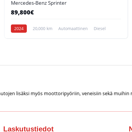
Mercedes-Benz Sprinter
89,800€
2024
20,000 km
Automaattinen
Diesel
tojen lisäksi myös moottoripyöriin, veneisiin sekä muihin
Laskutustiedot