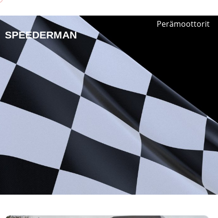
Perämoottorit
SPEEDERMAN