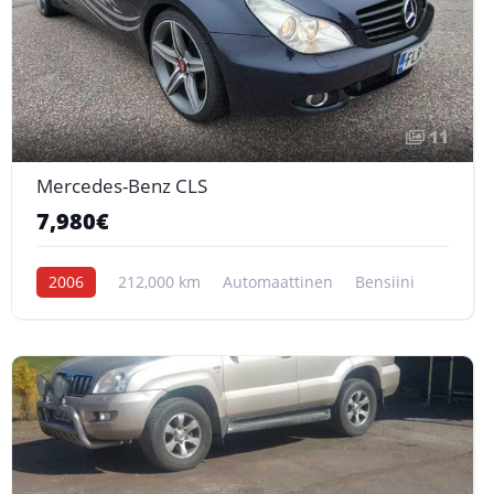
11
Mercedes-Benz CLS
7,980€
2006
212,000 km
Automaattinen
Bensiini