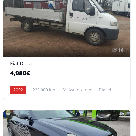
16
Fiat Ducato
4,980€
2002
225,000 km
Käsivalintainen
Diesel