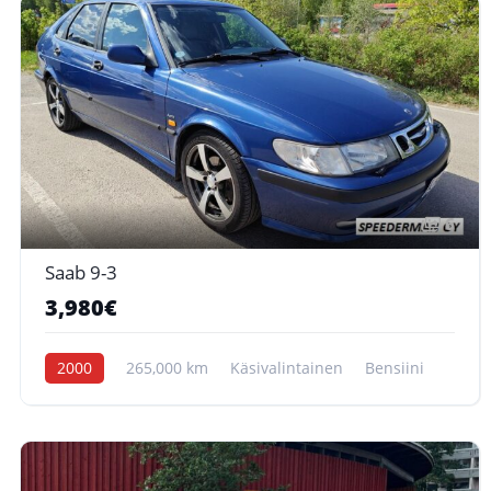
6
Saab 9-3
3,980€
2000
265,000 km
Käsivalintainen
Bensiini