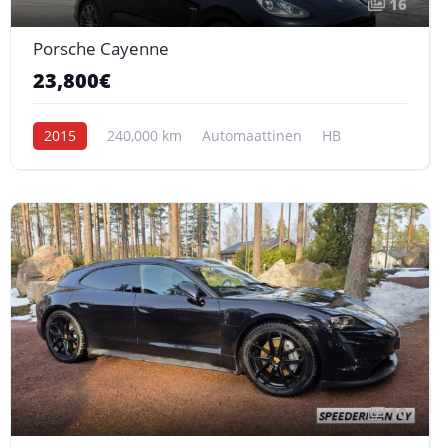
16
Porsche Cayenne
23,800€
2015
240,000 km
Automaattinen
HB
10