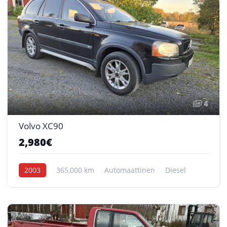
4
Volvo XC90
2,980€
2003
365,000 km
Automaattinen
Diesel