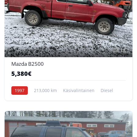
18
Mazda B2500
5,380€
1997
213,000 km
Käsivalintainen
Diesel