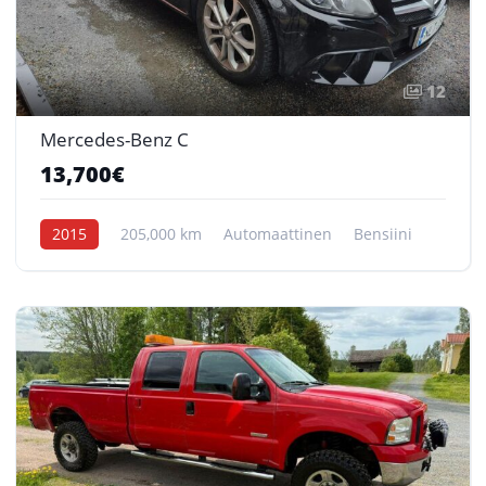
12
Mercedes-Benz C
13,700€
2015
205,000 km
Automaattinen
Bensiini