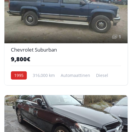
1
Chevrolet Suburban
9,800€
1995
316,000 km
Automaattinen
Diesel