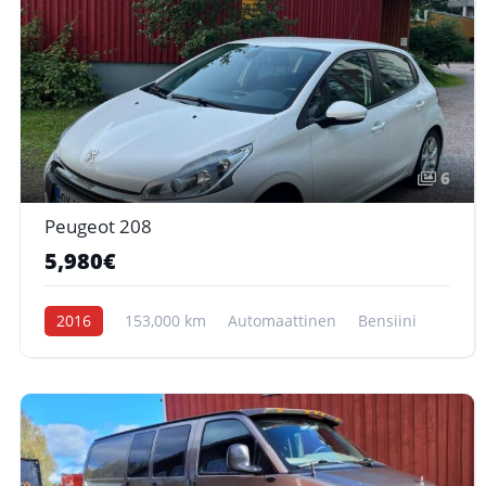
6
Peugeot 208
5,980€
2016
153,000 km
Automaattinen
Bensiini