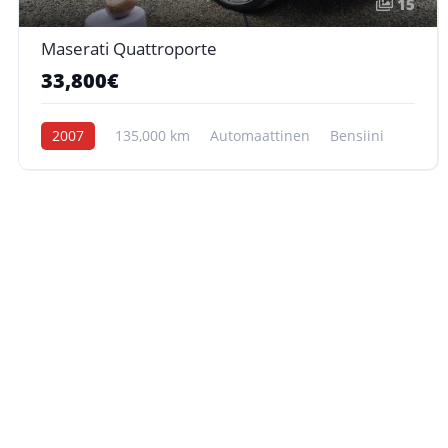
15
Maserati Quattroporte
33,800€
2007
135,000 km
Automaattinen
Bensiini