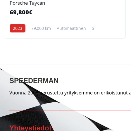
Porsche Taycan
69,800€
2023
79,000 km
Automaattinen
S
SPEEDERMAN
Vuonna 2003 perustettu yrityksemme on erikoistunut au
Yhteystiedot