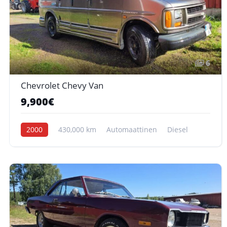
6
Chevrolet Chevy Van
9,900€
2000
430,000 km
Automaattinen
Diesel