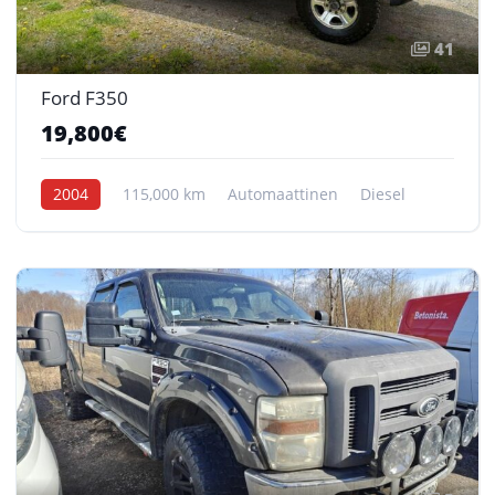
41
Ford F350
19,800€
2004
115,000 km
Automaattinen
Diesel