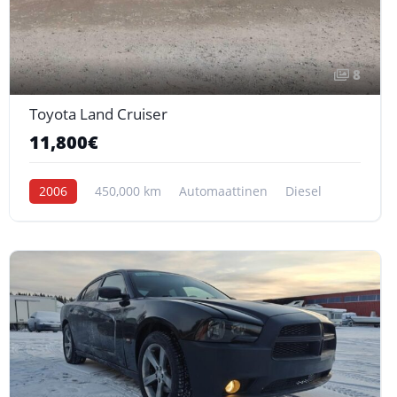
8
Toyota Land Cruiser
11,800€
2006
450,000 km
Automaattinen
Diesel