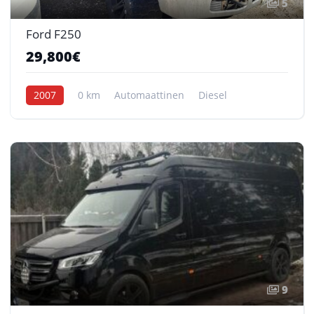
5
Ford F250
29,800€
2007
0 km
Automaattinen
Diesel
9