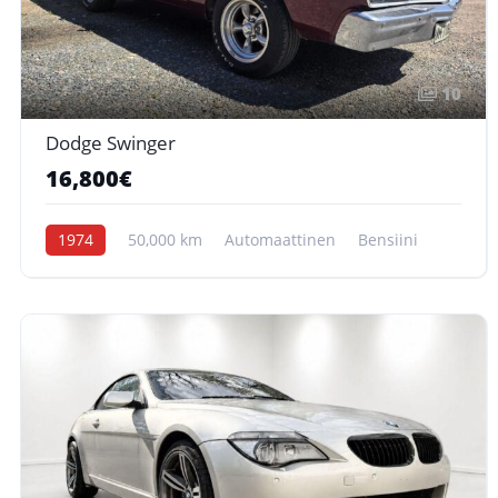
10
Dodge Swinger
16,800€
1974
50,000 km
Automaattinen
Bensiini