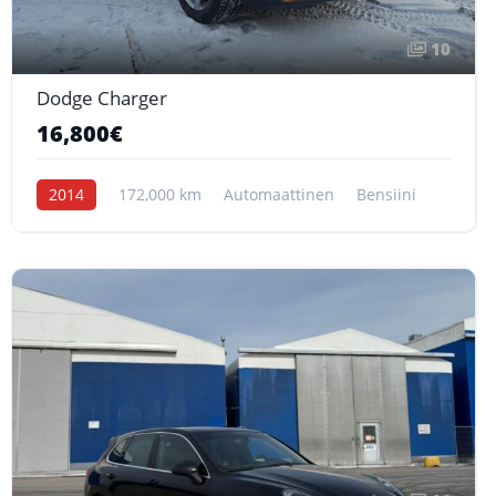
10
Dodge Charger
16,800€
2014
172,000 km
Automaattinen
Bensiini