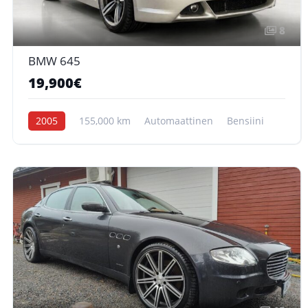
8
BMW 645
19,900€
2005
155,000 km
Automaattinen
Bensiini