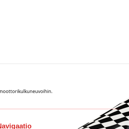
 moottorikulkuneuvoihin.
Navigaatio