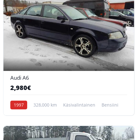
6
Audi A6
2,980€
1997
328,000 km
Käsivalintainen
Bensiini