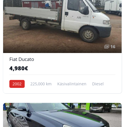
16
Fiat Ducato
4,980€
2002
225,000 km
Käsivalintainen
Diesel