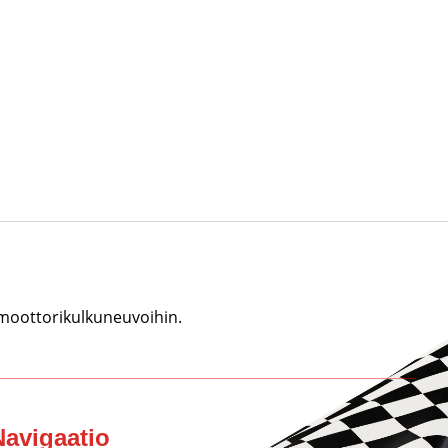
 moottorikulkuneuvoihin.
Navigaatio