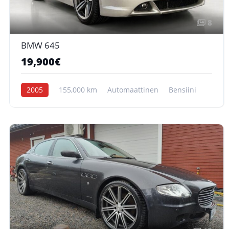
8
BMW 645
19,900€
2005
155,000 km
Automaattinen
Bensiini