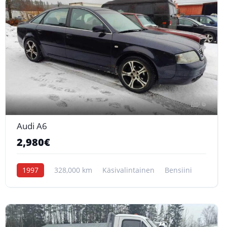
6
Audi A6
2,980€
1997
328,000 km
Käsivalintainen
Bensiini