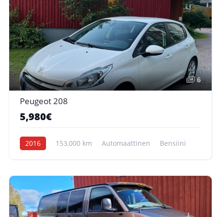
6
Peugeot 208
5,980€
2016
153,000 km
Automaattinen
Bensiini