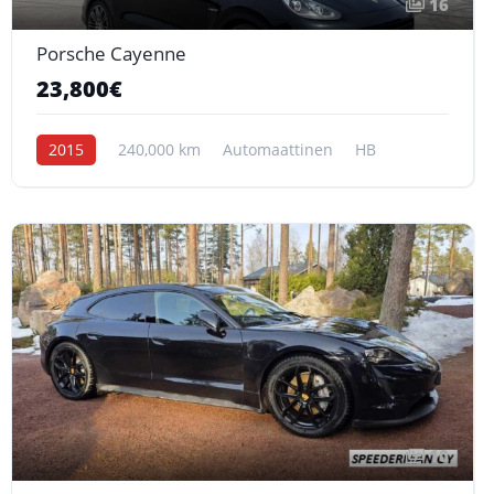
16
Porsche Cayenne
23,800€
2015
240,000 km
Automaattinen
HB
10