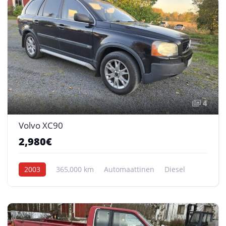
4
Volvo XC90
2,980€
2003
365,000 km
Automaattinen
Diesel