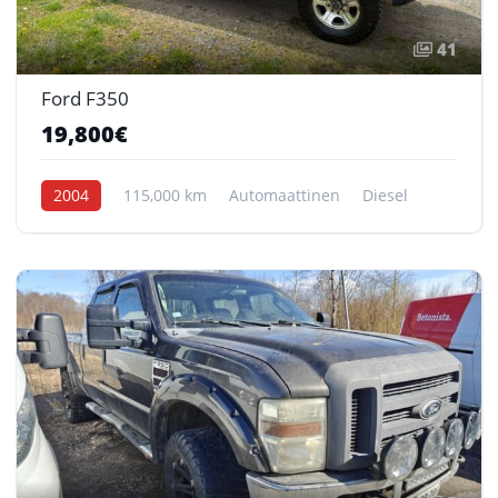
41
Ford F350
19,800€
2004
115,000 km
Automaattinen
Diesel