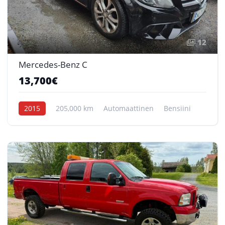
12
Mercedes-Benz C
13,700€
2015
205,000 km
Automaattinen
Bensiini