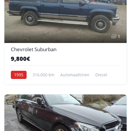
1
Chevrolet Suburban
9,800€
1995
316,000 km
Automaattinen
Diesel