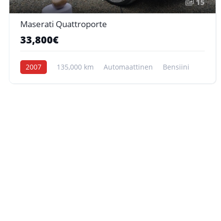
15
Maserati Quattroporte
33,800€
2007
135,000 km
Automaattinen
Bensiini