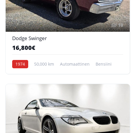
10
Dodge Swinger
16,800€
1974
50,000 km
Automaattinen
Bensiini