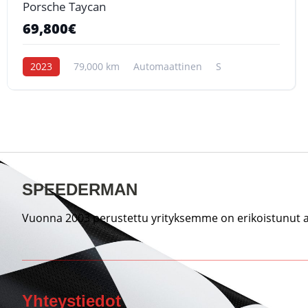
Porsche Taycan
69,800€
2023
79,000 km
Automaattinen
S
SPEEDERMAN
Vuonna 2003 perustettu yrityksemme on erikoistunut au
Yhteystiedot