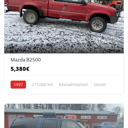
18
Mazda B2500
5,380€
1997
213,000 km
Käsivalintainen
Diesel