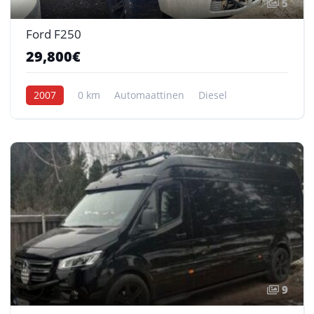
5
Ford F250
29,800€
2007
0 km
Automaattinen
Diesel
9