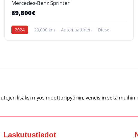
Mercedes-Benz Sprinter
89,800€
2024
20,000 km
Automaattinen
Diesel
tojen lisäksi myös moottoripyöriin, veneisiin sekä muihin
Laskutustiedot