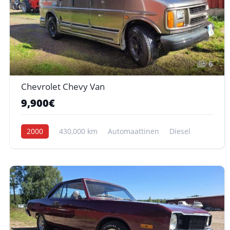
6
Chevrolet Chevy Van
9,900€
2000
430,000 km
Automaattinen
Diesel