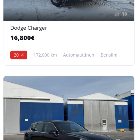
10
Dodge Charger
16,800€
2014
172,000 km
Automaattinen
Bensiini