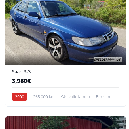
6
Saab 9-3
3,980€
2000
265,000 km
Käsivalintainen
Bensiini