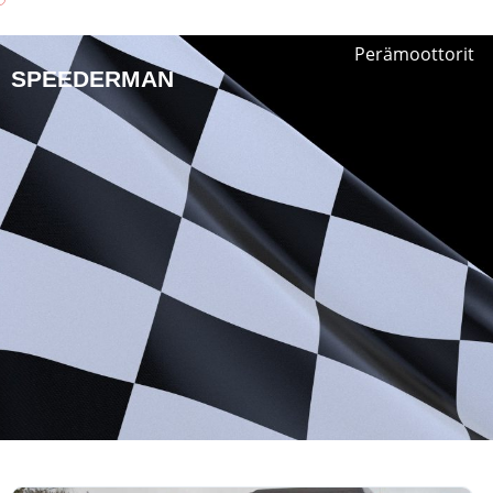
Perämoottorit
SPEEDERMAN