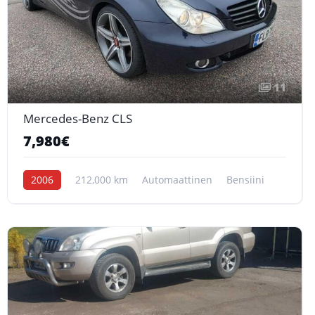
11
Mercedes-Benz CLS
7,980€
2006
212,000 km
Automaattinen
Bensiini