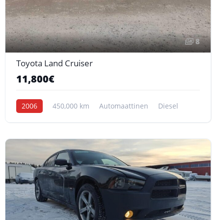
8
Toyota Land Cruiser
11,800€
2006
450,000 km
Automaattinen
Diesel