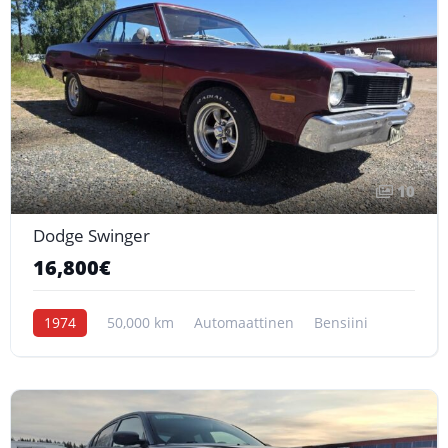
10
Dodge Swinger
16,800€
1974
50,000 km
Automaattinen
Bensiini