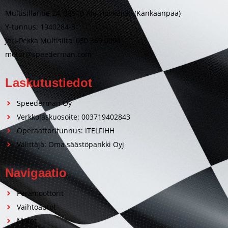
Multisillantie 24, 38910 Ala-Honkajoki (Kankaanpää)
Y-tunnus: 1940284-3
Jari-Pekka Multisilta, 050 369 0094
motor@speederman.com
Laskutustiedot
Speederman Oy
Verkkolaskuosoite: 003719402843
Operaattoritunnus: ITELFIHH
Välittäjä: Oma säästöpankki Oyj
Navigaatio
Perämoottorit
Vaihtoautot
Motot