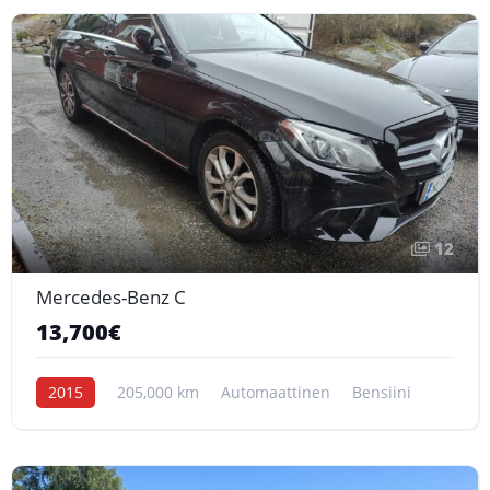
12
Mercedes-Benz C
13,700€
2015
205,000 km
Automaattinen
Bensiini