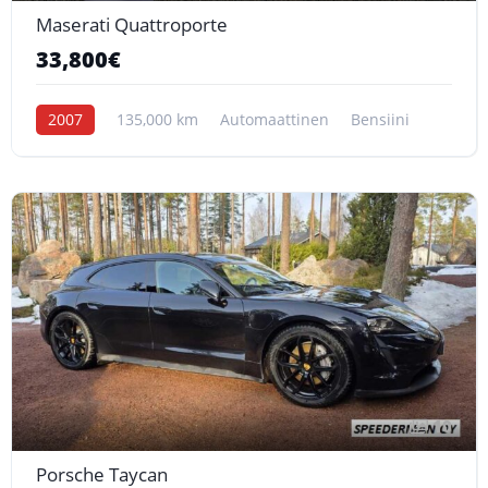
Maserati Quattroporte
33,800€
2007
135,000 km
Automaattinen
Bensiini
10
Porsche Taycan