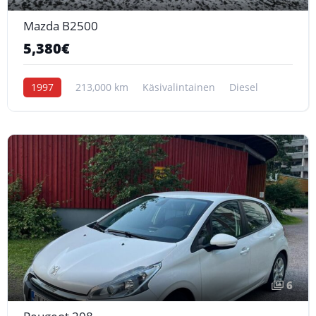
Mazda B2500
5,380€
1997
213,000 km
Käsivalintainen
Diesel
6