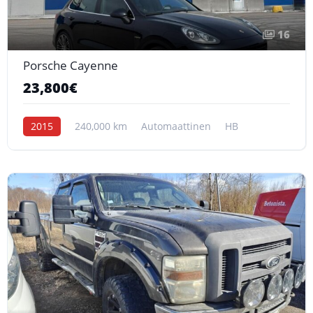
16
Porsche Cayenne
23,800€
2015
240,000 km
Automaattinen
HB