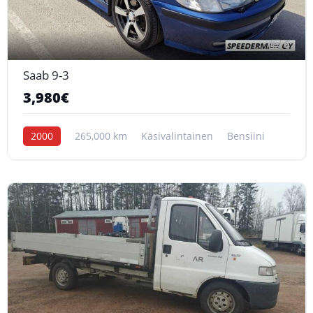
6
Saab 9-3
3,980€
2000
265,000 km
Käsivalintainen
Bensiini