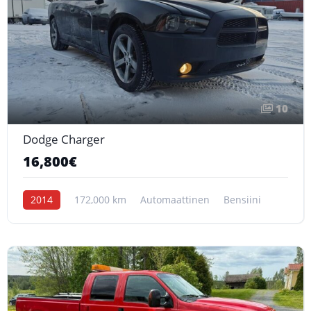
10
Dodge Charger
16,800€
2014
172,000 km
Automaattinen
Bensiini