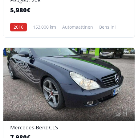
Peugeot 208
5,980€
2016
153,000 km
Automaattinen
Bensiini
11
Mercedes-Benz CLS
7,980€