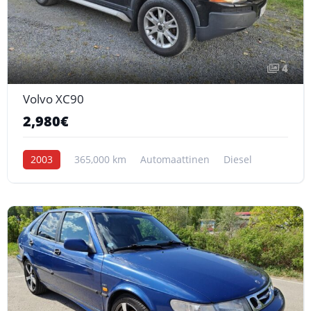
4
Volvo XC90
2,980€
2003
365,000 km
Automaattinen
Diesel