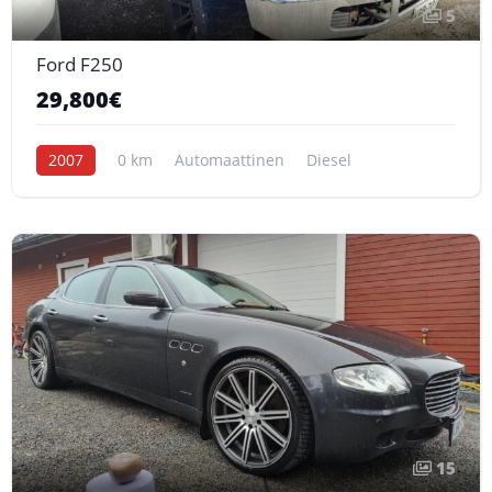
5
Ford F250
29,800€
2007
0 km
Automaattinen
Diesel
15