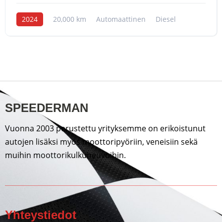
2024
20,000 km
Automaattinen
Diesel
SPEEDERMAN
Vuonna 2003 perustettu yrityksemme on erikoistunut
autojen lisäksi myös moottoripyöriin, veneisiin sekä
muihin moottorikulkuneuvoihin.
Yhteystiedot