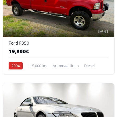
41
Ford F350
19,800€
2004
115,000 km
Automaattinen
Diesel