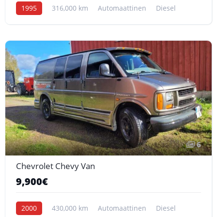
1995
316,000 km
Automaattinen
Diesel
6
Chevrolet Chevy Van
9,900€
2000
430,000 km
Automaattinen
Diesel