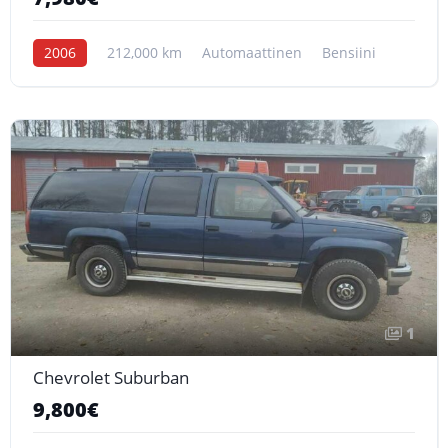
2006
212,000 km
Automaattinen
Bensiini
1
Chevrolet Suburban
9,800€