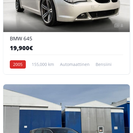
8
BMW 645
19,900€
2005
155,000 km
Automaattinen
Bensiini