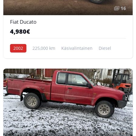
16
Fiat Ducato
4,980€
2002
225,000 km
Käsivalintainen
Diesel
18