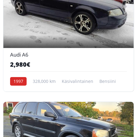
6
Audi A6
2,980€
1997
328,000 km
Käsivalintainen
Bensiini