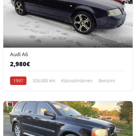
6
Audi A6
2,980€
1997
328,000 km
Käsivalintainen
Bensiini