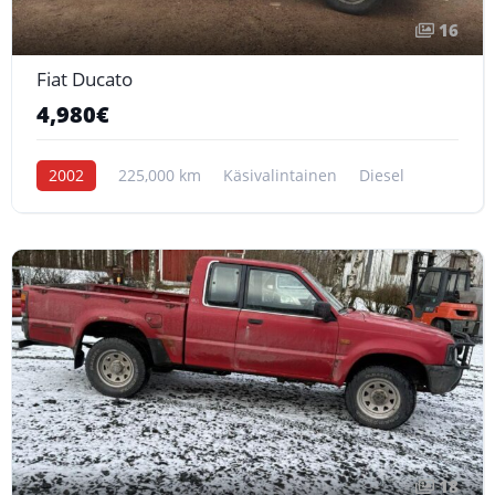
16
Fiat Ducato
4,980€
2002
225,000 km
Käsivalintainen
Diesel
18