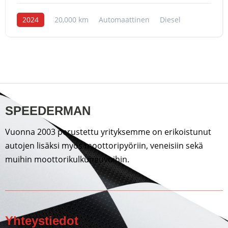
2024
20,000 km
Automaattinen
Diesel
SPEEDERMAN
Vuonna 2003 perustettu yrityksemme on erikoistunut
autojen lisäksi myös moottoripyöriin, veneisiin sekä
muihin moottorikulkuneuvoihin.
Yhteystiedot