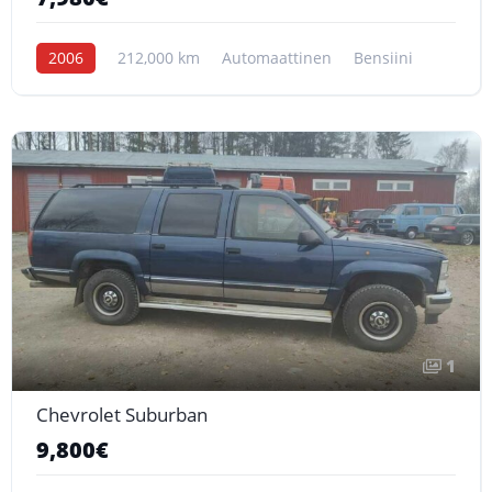
2006
212,000 km
Automaattinen
Bensiini
1
Chevrolet Suburban
9,800€