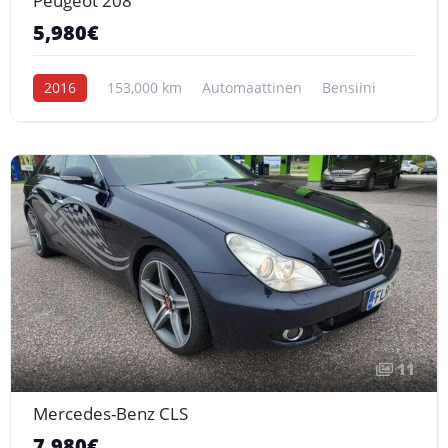
Peugeot 208
5,980€
2016
153,000 km
Automaattinen
Bensiini
11
Mercedes-Benz CLS
7,980€