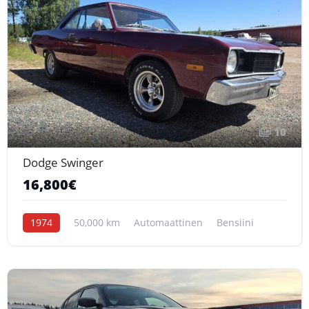
10
Dodge Swinger
16,800€
1974
50,000 km
Automaattinen
Bensiini