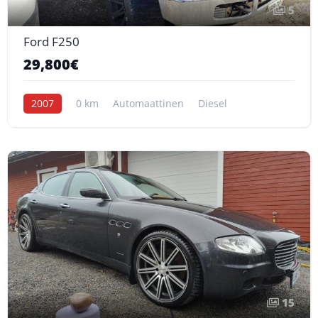
5
Ford F250
29,800€
2007
0 km
Automaattinen
Diesel
15