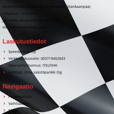
Multisillantie 24, 38910 Ala-Honkajoki (Kankaanpää)
Y-tunnus: 1940284-3
Jari-Pekka Multisilta, 050 369 0094
motor@speederman.com
Laskutustiedot
Speederman Oy
Verkkolaskuosoite: 003719402843
Operaattoritunnus: ITELFIHH
Välittäjä: Oma säästöpankki Oyj
Navigaatio
Perämoottorit
Vaihtoautot
Motot