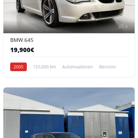
8
BMW 645
19,900€
2005
155,000 km
Automaattinen
Bensiini