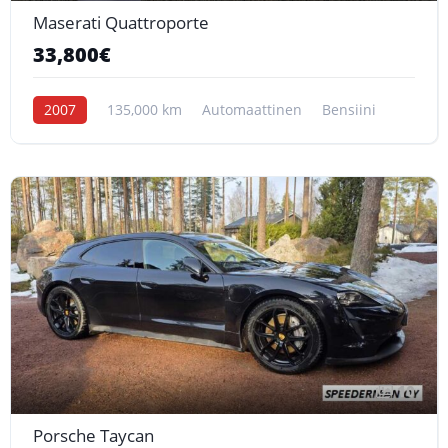
Maserati Quattroporte
33,800€
2007
135,000 km
Automaattinen
Bensiini
10
Porsche Taycan