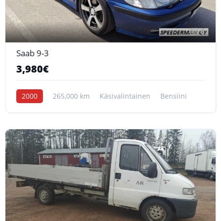
6
Saab 9-3
3,980€
2000
265,000 km
Käsivalintainen
Bensiini