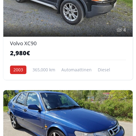
4
Volvo XC90
2,980€
2003
365,000 km
Automaattinen
Diesel