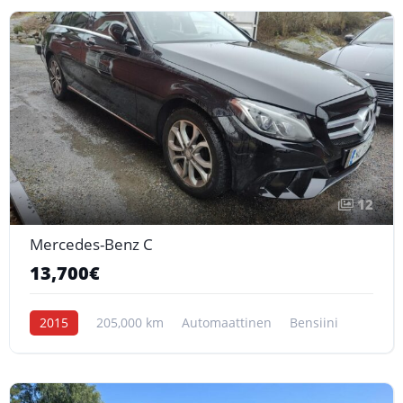
12
Mercedes-Benz C
13,700€
2015
205,000 km
Automaattinen
Bensiini