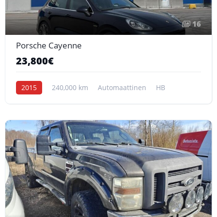
16
Porsche Cayenne
23,800€
2015
240,000 km
Automaattinen
HB