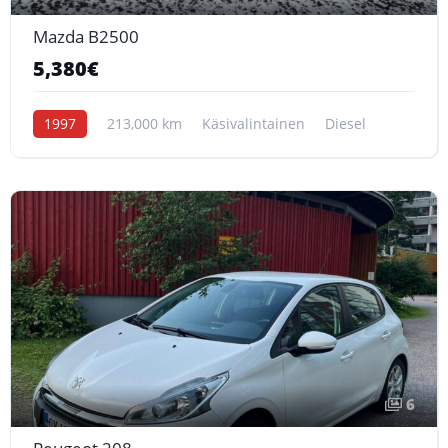
Mazda B2500
5,380€
1997
213,000 km
Käsivalintainen
Diesel
6