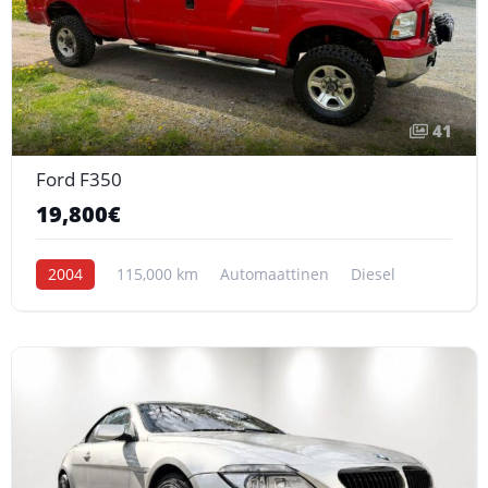
41
Ford F350
19,800€
2004
115,000 km
Automaattinen
Diesel