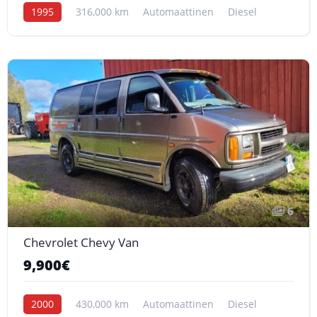
1995
316,000 km
Automaattinen
Diesel
6
Chevrolet Chevy Van
9,900€
2000
430,000 km
Automaattinen
Diesel