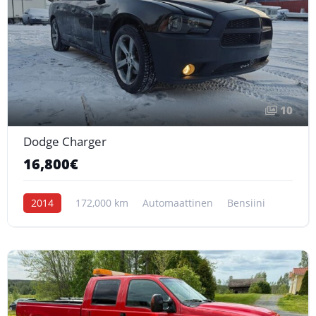
10
Dodge Charger
16,800€
2014
172,000 km
Automaattinen
Bensiini