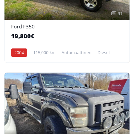
41
Ford F350
19,800€
2004
115,000 km
Automaattinen
Diesel