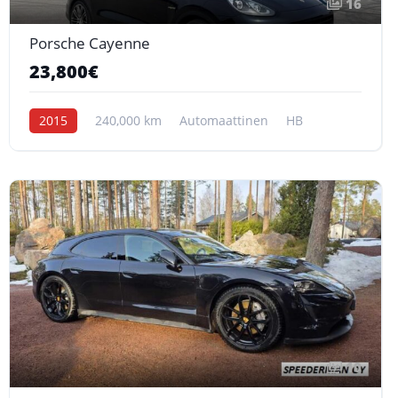
16
Porsche Cayenne
23,800€
2015
240,000 km
Automaattinen
HB
10