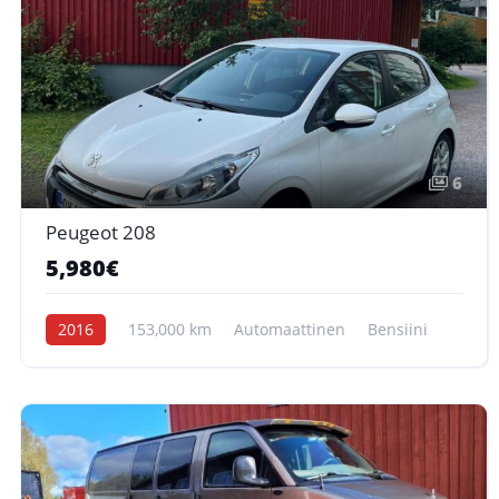
6
Peugeot 208
5,980€
2016
153,000 km
Automaattinen
Bensiini