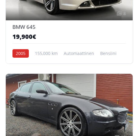
8
BMW 645
19,900€
2005
155,000 km
Automaattinen
Bensiini