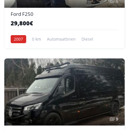
5
Ford F250
29,800€
2007
0 km
Automaattinen
Diesel
9