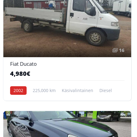
16
Fiat Ducato
4,980€
2002
225,000 km
Käsivalintainen
Diesel