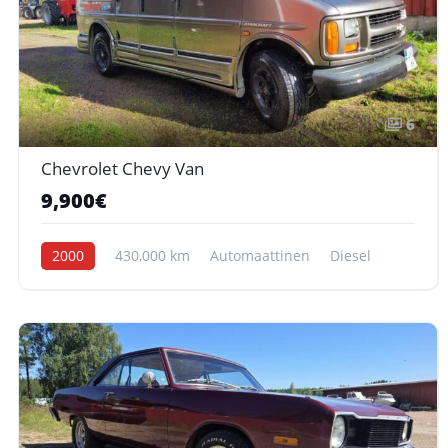
6
Chevrolet Chevy Van
9,900€
2000
430,000 km
Automaattinen
Diesel