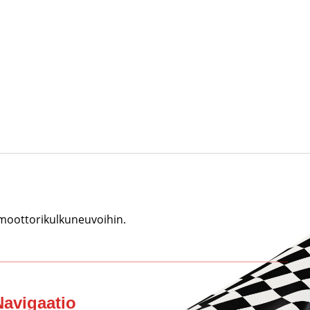
 moottorikulkuneuvoihin.
Navigaatio