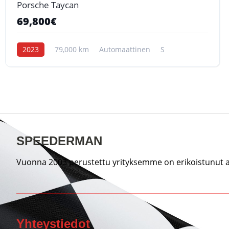
Porsche Taycan
69,800€
2023
79,000 km
Automaattinen
S
SPEEDERMAN
Vuonna 2003 perustettu yrityksemme on erikoistunut au
Yhteystiedot