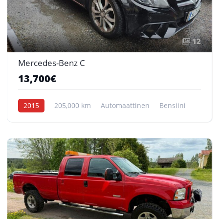
12
Mercedes-Benz C
13,700€
2015
205,000 km
Automaattinen
Bensiini