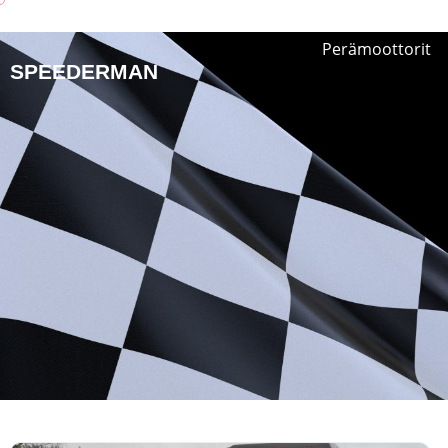
Perämoottorit
SPEEDERMAN