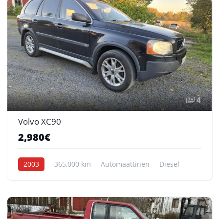
4
Volvo XC90
2,980€
2003
365,000 km
Automaattinen
Diesel