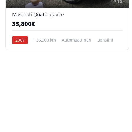
15
Maserati Quattroporte
33,800€
2007
135,000 km
Automaattinen
Bensiini