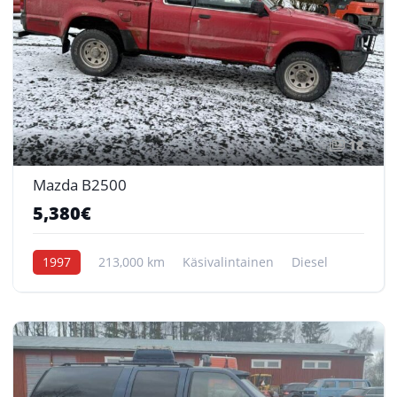
18
Mazda B2500
5,380€
1997
213,000 km
Käsivalintainen
Diesel