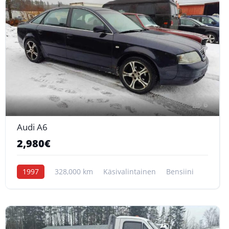
6
Audi A6
2,980€
1997
328,000 km
Käsivalintainen
Bensiini