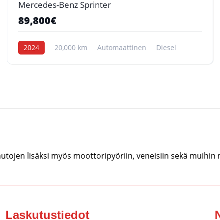
Mercedes-Benz Sprinter
89,800€
2024
20,000 km
Automaattinen
Diesel
tojen lisäksi myös moottoripyöriin, veneisiin sekä muihin
Laskutustiedot