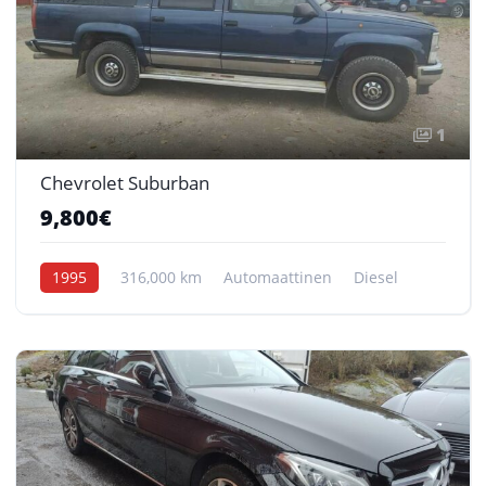
1
Chevrolet Suburban
9,800€
1995
316,000 km
Automaattinen
Diesel