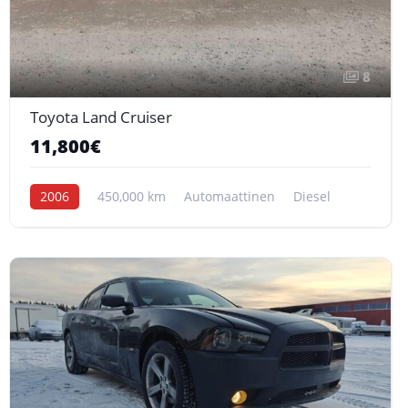
8
Toyota Land Cruiser
11,800€
2006
450,000 km
Automaattinen
Diesel