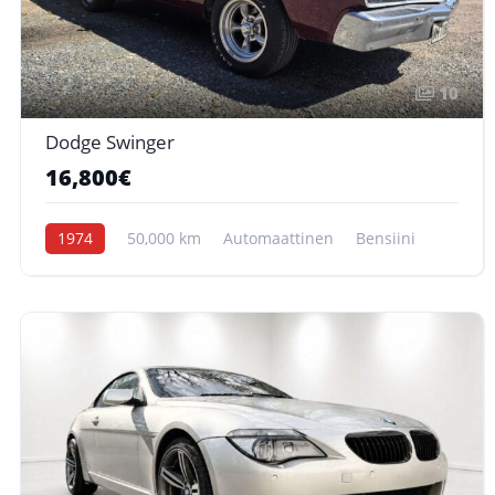
10
Dodge Swinger
16,800€
1974
50,000 km
Automaattinen
Bensiini