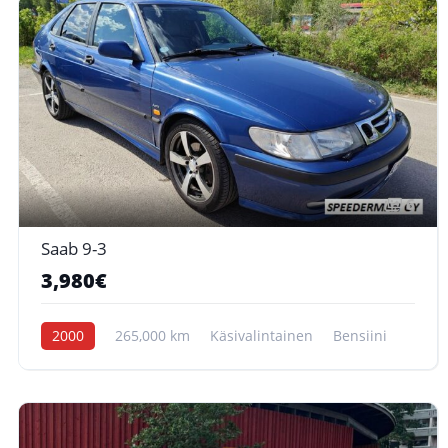
6
Saab 9-3
3,980€
2000
265,000 km
Käsivalintainen
Bensiini