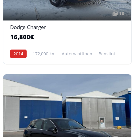
10
Dodge Charger
16,800€
2014
172,000 km
Automaattinen
Bensiini