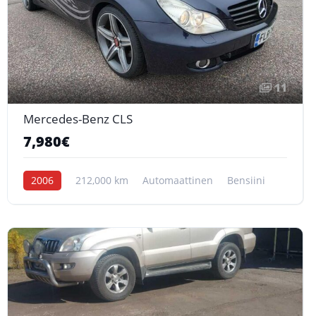
11
Mercedes-Benz CLS
7,980€
2006
212,000 km
Automaattinen
Bensiini