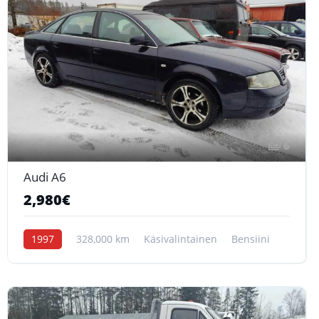
6
Audi A6
2,980€
1997
328,000 km
Käsivalintainen
Bensiini