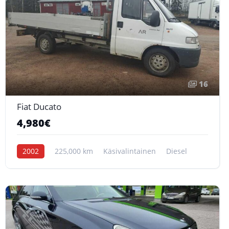
16
Fiat Ducato
4,980€
2002
225,000 km
Käsivalintainen
Diesel