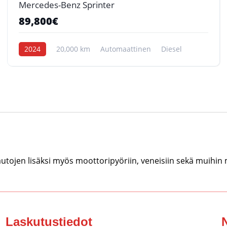
Mercedes-Benz Sprinter
89,800€
2024
20,000 km
Automaattinen
Diesel
tojen lisäksi myös moottoripyöriin, veneisiin sekä muihin
Laskutustiedot