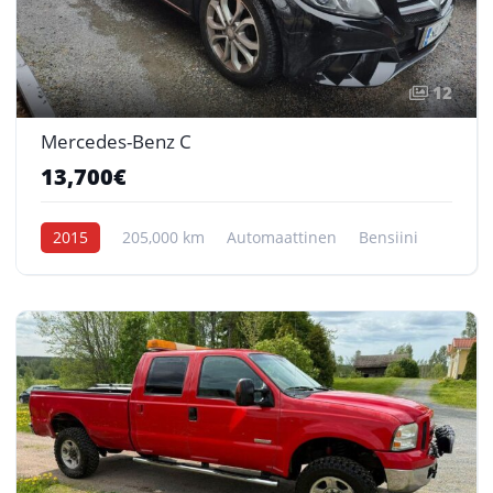
12
Mercedes-Benz C
13,700€
2015
205,000 km
Automaattinen
Bensiini