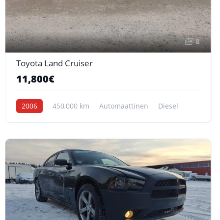
8
Toyota Land Cruiser
11,800€
2006
450,000 km
Automaattinen
Diesel