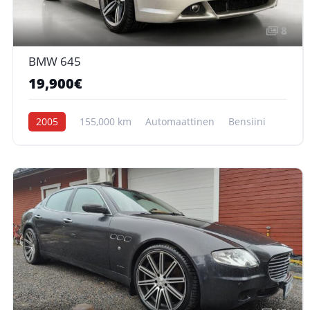
8
BMW 645
19,900€
2005
155,000 km
Automaattinen
Bensiini