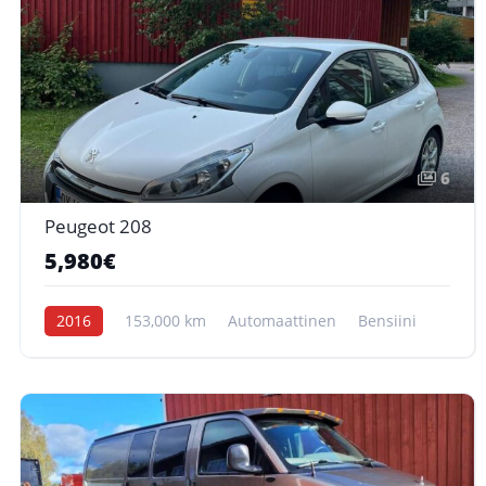
6
Peugeot 208
5,980€
2016
153,000 km
Automaattinen
Bensiini