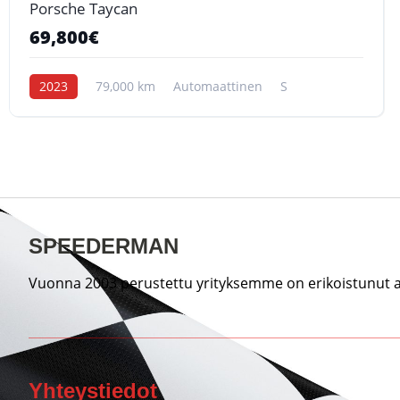
Porsche Taycan
69,800€
2023
79,000 km
Automaattinen
S
SPEEDERMAN
Vuonna 2003 perustettu yrityksemme on erikoistunut au
Yhteystiedot