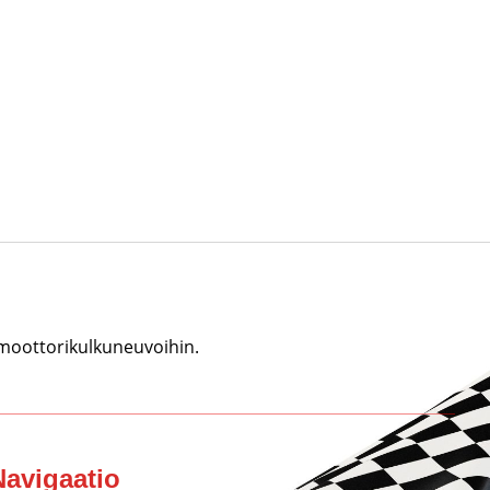
 moottorikulkuneuvoihin.
Navigaatio