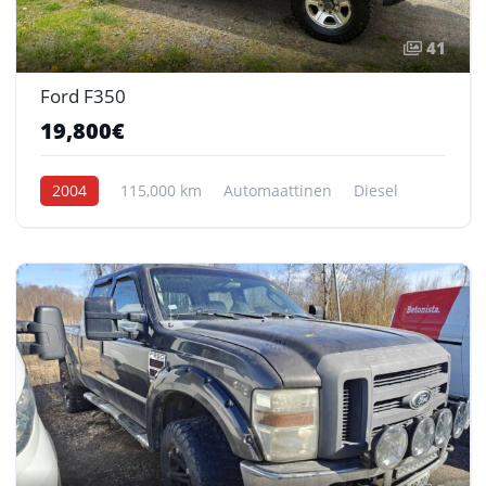
41
Ford F350
19,800€
2004
115,000 km
Automaattinen
Diesel