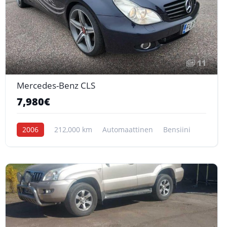
11
Mercedes-Benz CLS
7,980€
2006
212,000 km
Automaattinen
Bensiini