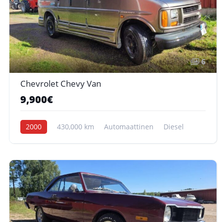
6
Chevrolet Chevy Van
9,900€
2000
430,000 km
Automaattinen
Diesel