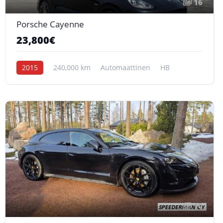
16
Porsche Cayenne
23,800€
2015
240,000 km
Automaattinen
HB
10