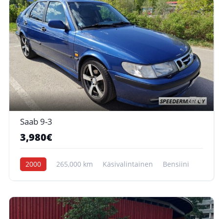
6
Saab 9-3
3,980€
2000
265,000 km
Käsivalintainen
Bensiini