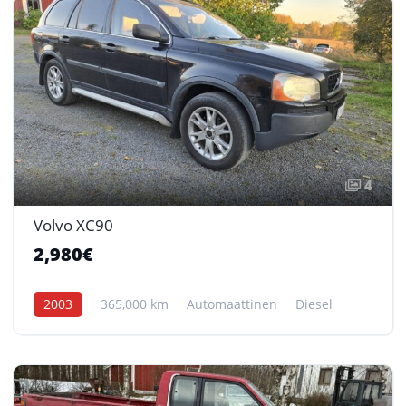
4
Volvo XC90
2,980€
2003
365,000 km
Automaattinen
Diesel