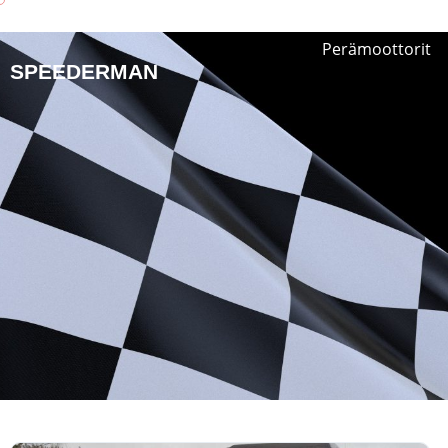
Perämoottorit
SPEEDERMAN