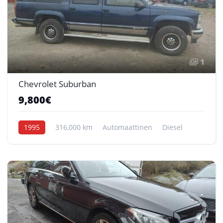
1
Chevrolet Suburban
9,800€
1995
316,000 km
Automaattinen
Diesel