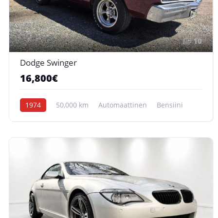
10
Dodge Swinger
16,800€
1974
50,000 km
Automaattinen
Bensiini