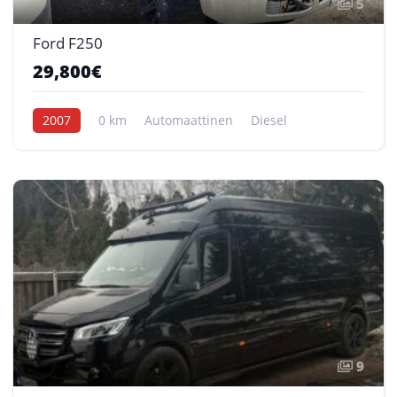
5
Ford F250
29,800€
2007
0 km
Automaattinen
Diesel
9