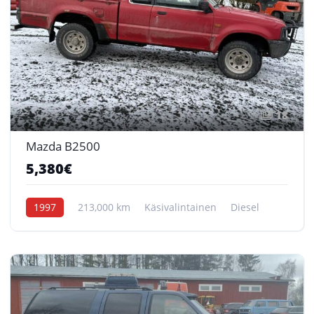
18
Mazda B2500
5,380€
1997
213,000 km
Käsivalintainen
Diesel