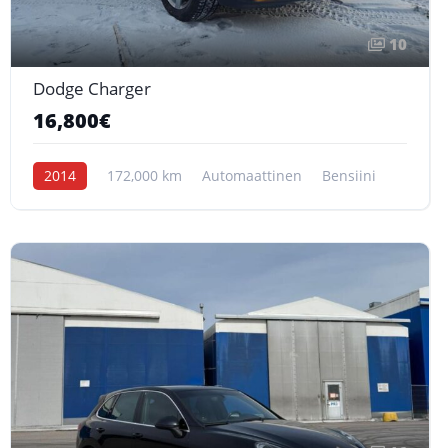
10
Dodge Charger
16,800€
2014
172,000 km
Automaattinen
Bensiini