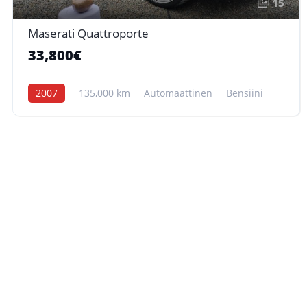
15
Maserati Quattroporte
33,800€
2007
135,000 km
Automaattinen
Bensiini