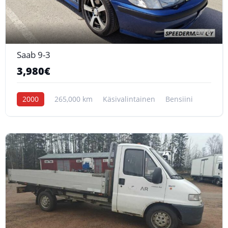
6
Saab 9-3
3,980€
2000
265,000 km
Käsivalintainen
Bensiini