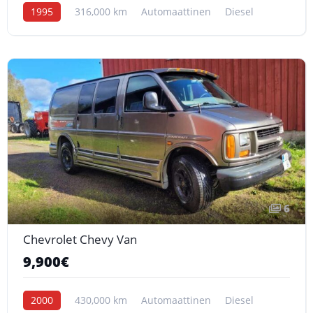
1995
316,000 km
Automaattinen
Diesel
6
Chevrolet Chevy Van
9,900€
2000
430,000 km
Automaattinen
Diesel