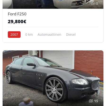
5
Ford F250
29,800€
2007
0 km
Automaattinen
Diesel
15