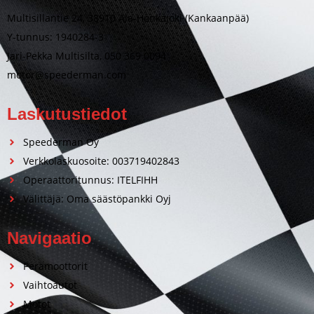
Multisillantie 24, 38910 Ala-Honkajoki (Kankaanpää)
Y-tunnus: 1940284-3
Jari-Pekka Multisilta, 050 369 0094
motor@speederman.com
Laskutustiedot
Speederman Oy
Verkkolaskuosoite: 003719402843
Operaattoritunnus: ITELFIHH
Välittäjä: Oma säästöpankki Oyj
Navigaatio
Perämoottorit
Vaihtoautot
Motot