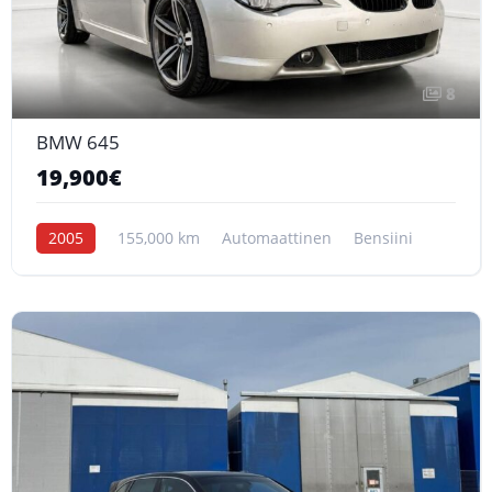
8
BMW 645
19,900€
2005
155,000 km
Automaattinen
Bensiini