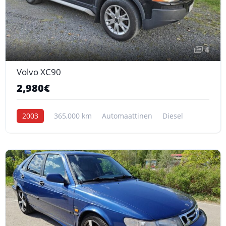
4
Volvo XC90
2,980€
2003
365,000 km
Automaattinen
Diesel