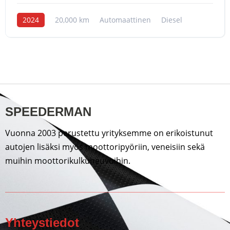
2024
20,000 km
Automaattinen
Diesel
SPEEDERMAN
Vuonna 2003 perustettu yrityksemme on erikoistunut
autojen lisäksi myös moottoripyöriin, veneisiin sekä
muihin moottorikulkuneuvoihin.
Yhteystiedot