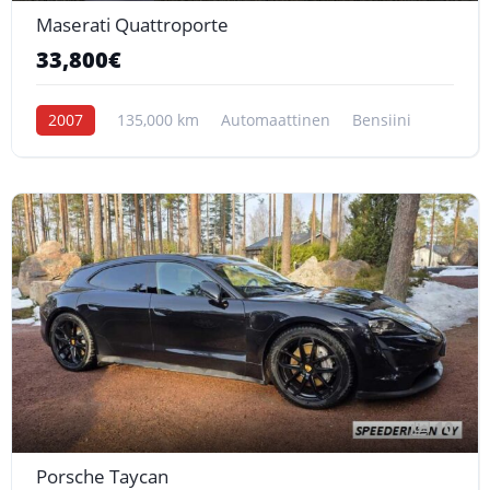
Maserati Quattroporte
33,800€
2007
135,000 km
Automaattinen
Bensiini
10
Porsche Taycan