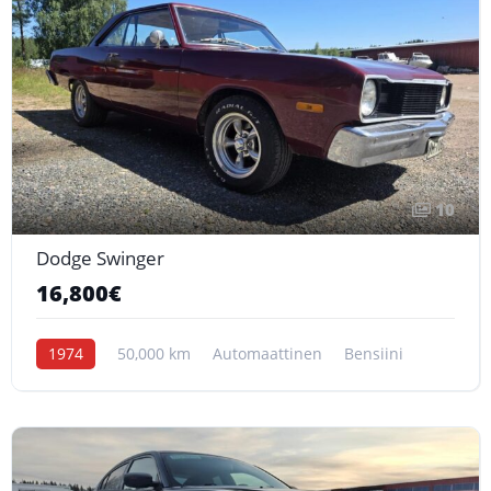
10
Dodge Swinger
16,800€
1974
50,000 km
Automaattinen
Bensiini