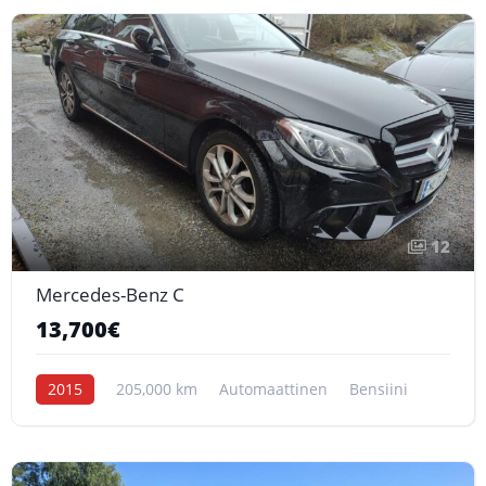
12
Mercedes-Benz C
13,700€
2015
205,000 km
Automaattinen
Bensiini