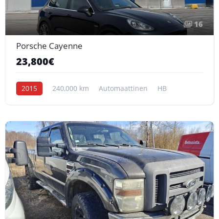
16
Porsche Cayenne
23,800€
2015
240,000 km
Automaattinen
HB