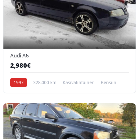
6
Audi A6
2,980€
1997
328,000 km
Käsivalintainen
Bensiini