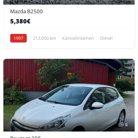
Mazda B2500
5,380€
1997
213,000 km
Käsivalintainen
Diesel
6