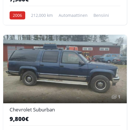
2006
212,000 km
Automaattinen
Bensiini
1
Chevrolet Suburban
9,800€