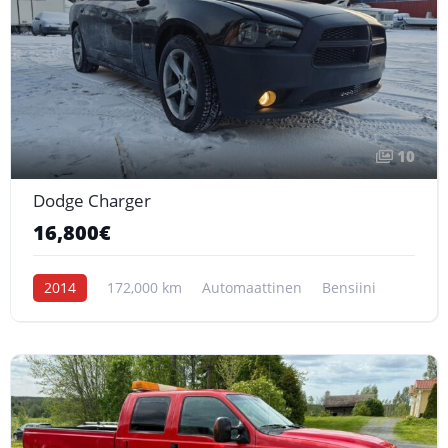
10
Dodge Charger
16,800€
2014
172,000 km
Automaattinen
Bensiini