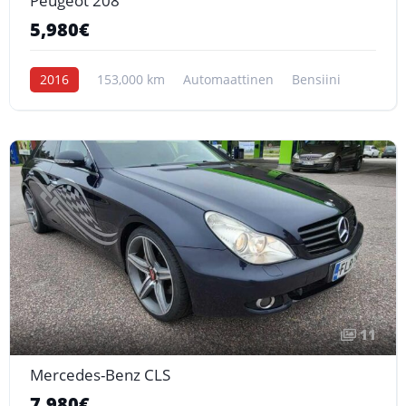
Peugeot 208
5,980€
2016
153,000 km
Automaattinen
Bensiini
11
Mercedes-Benz CLS
7,980€