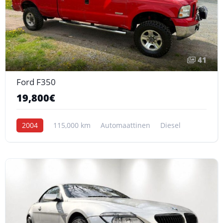
41
Ford F350
19,800€
2004
115,000 km
Automaattinen
Diesel