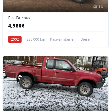
16
Fiat Ducato
4,980€
2002
225,000 km
Käsivalintainen
Diesel
18