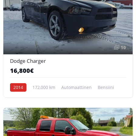
10
Dodge Charger
16,800€
2014
172,000 km
Automaattinen
Bensiini