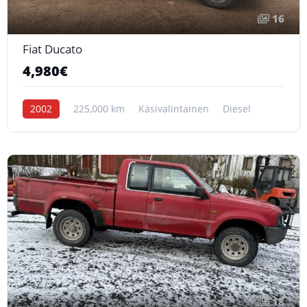
16
Fiat Ducato
4,980€
2002
225,000 km
Käsivalintainen
Diesel
18