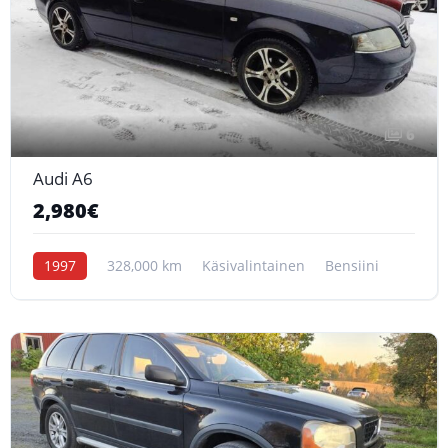
6
Audi A6
2,980€
1997
328,000 km
Käsivalintainen
Bensiini