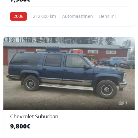
2006
212,000 km
Automaattinen
Bensiini
1
Chevrolet Suburban
9,800€