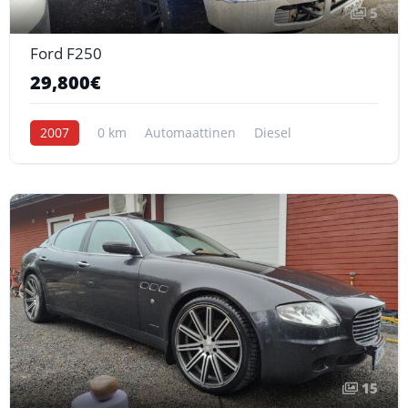
5
Ford F250
29,800€
2007
0 km
Automaattinen
Diesel
15