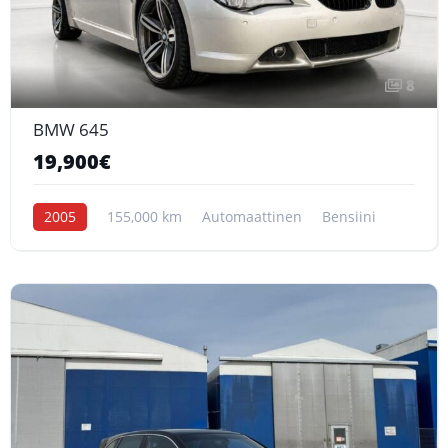
8
BMW 645
19,900€
2005
155,000 km
Automaattinen
Bensiini