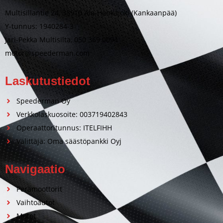
Multisillantie 24, 38910 Ala-Honkajoki (Kankaanpää)
Y-tunnus: 1940284-3
Jari-Pekka Multisilta, 050 369 0094
motor@speederman.com
Laskutustiedot
Speederman Oy
Verkkolaskuosoite: 003719402843
Operaattoritunnus: ITELFIHH
Välittäjä: Oma säästöpankki Oyj
Navigaatio
Perämoottorit
Vaihtoautot
Motot