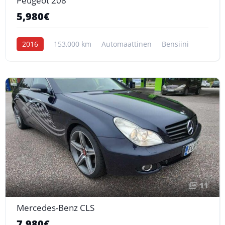
Peugeot 208
5,980€
2016
153,000 km
Automaattinen
Bensiini
11
Mercedes-Benz CLS
7,980€