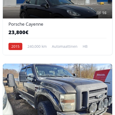
16
Porsche Cayenne
23,800€
2015
240,000 km
Automaattinen
HB