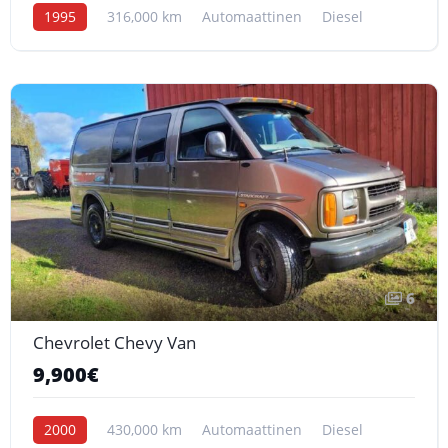
1995
316,000 km
Automaattinen
Diesel
6
Chevrolet Chevy Van
9,900€
2000
430,000 km
Automaattinen
Diesel