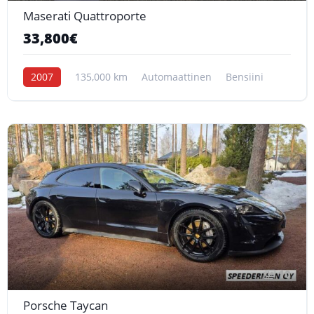
Maserati Quattroporte
33,800€
2007
135,000 km
Automaattinen
Bensiini
10
Porsche Taycan