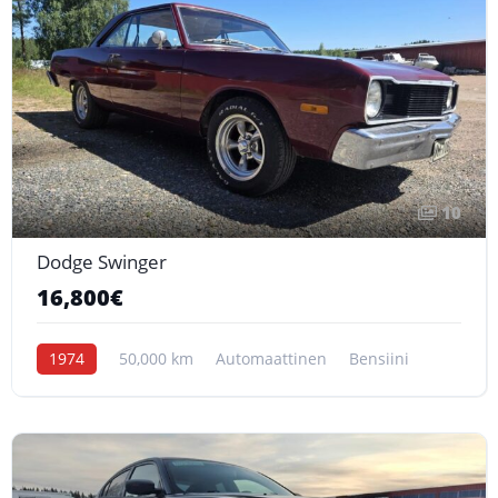
10
Dodge Swinger
16,800€
1974
50,000 km
Automaattinen
Bensiini