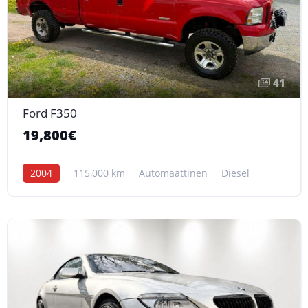
41
Ford F350
19,800€
2004
115,000 km
Automaattinen
Diesel