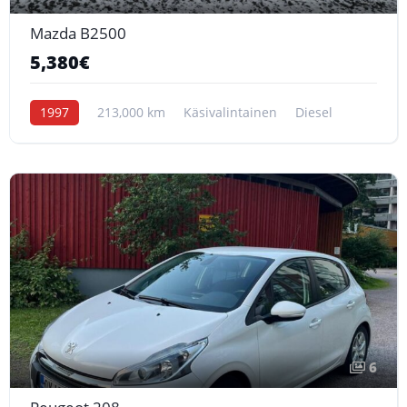
Mazda B2500
5,380€
1997
213,000 km
Käsivalintainen
Diesel
6