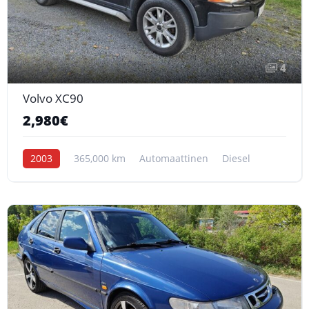
4
Volvo XC90
2,980€
2003
365,000 km
Automaattinen
Diesel