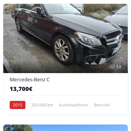
12
Mercedes-Benz C
13,700€
2015
205,000 km
Automaattinen
Bensiini