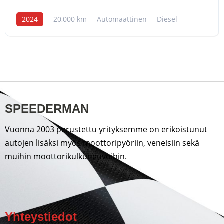
2024
20,000 km
Automaattinen
Diesel
SPEEDERMAN
Vuonna 2003 perustettu yrityksemme on erikoistunut
autojen lisäksi myös moottoripyöriin, veneisiin sekä
muihin moottorikulkuneuvoihin.
Yhteystiedot