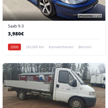
6
Saab 9-3
3,980€
2000
265,000 km
Käsivalintainen
Bensiini