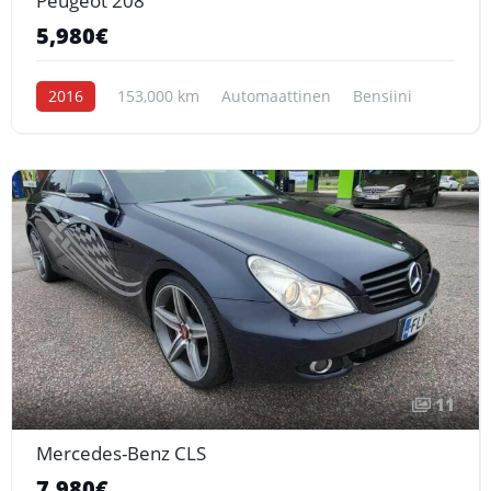
Peugeot 208
5,980€
2016
153,000 km
Automaattinen
Bensiini
11
Mercedes-Benz CLS
7,980€