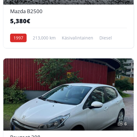
Mazda B2500
5,380€
1997
213,000 km
Käsivalintainen
Diesel
6