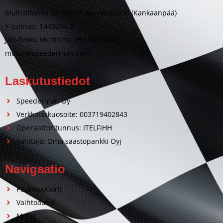
Multisillantie 24, 38910 Ala-Honkajoki (Kankaanpää)
Y-tunnus: 1940284-3
Jari-Pekka Multisilta, 050 369 0094
motor@speederman.com
Laskutustiedot
Speederman Oy
Verkkolaskuosoite: 003719402843
Operaattoritunnus: ITELFIHH
Välittäjä: Oma säästöpankki Oyj
Navigaatio
Perämoottorit
Vaihtoautot
Motot