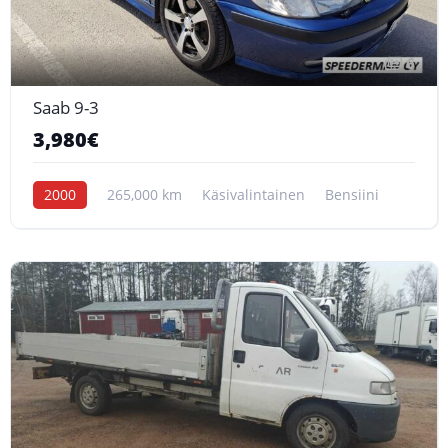
6
Saab 9-3
3,980€
2000
265,000 km
Käsivalintainen
Bensiini