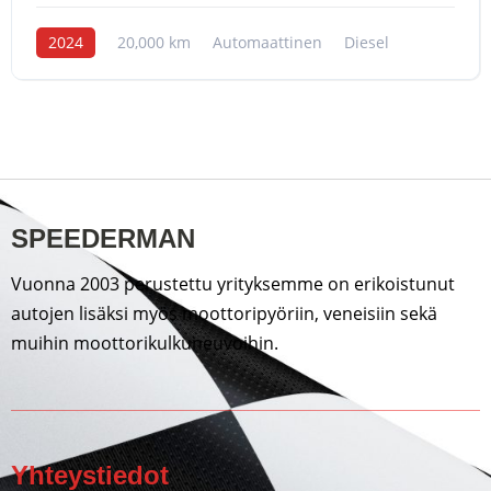
2024
20,000 km
Automaattinen
Diesel
SPEEDERMAN
Vuonna 2003 perustettu yrityksemme on erikoistunut
autojen lisäksi myös moottoripyöriin, veneisiin sekä
muihin moottorikulkuneuvoihin.
Yhteystiedot