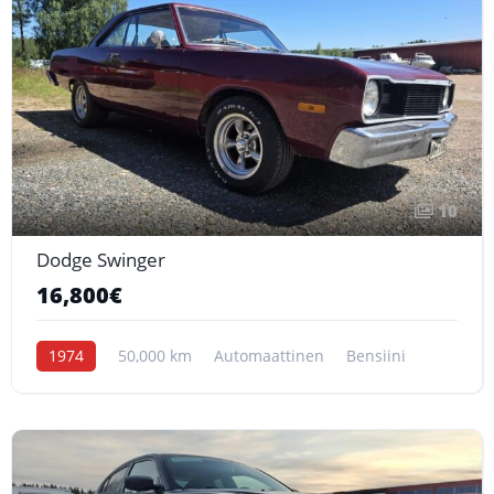
10
Dodge Swinger
16,800€
1974
50,000 km
Automaattinen
Bensiini