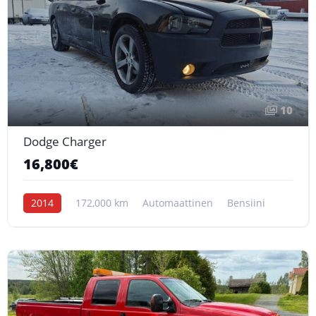
10
Dodge Charger
16,800€
2014
172,000 km
Automaattinen
Bensiini