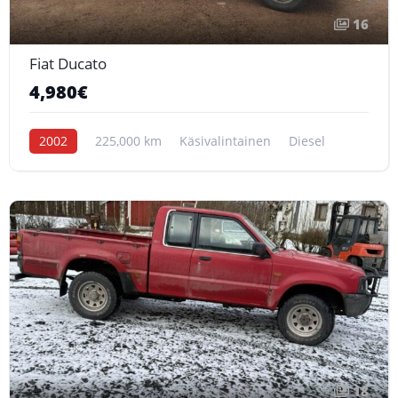
16
Fiat Ducato
4,980€
2002
225,000 km
Käsivalintainen
Diesel
18