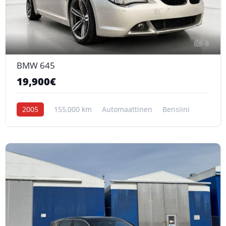
8
BMW 645
19,900€
2005
155,000 km
Automaattinen
Bensiini