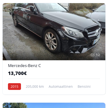
12
Mercedes-Benz C
13,700€
2015
205,000 km
Automaattinen
Bensiini