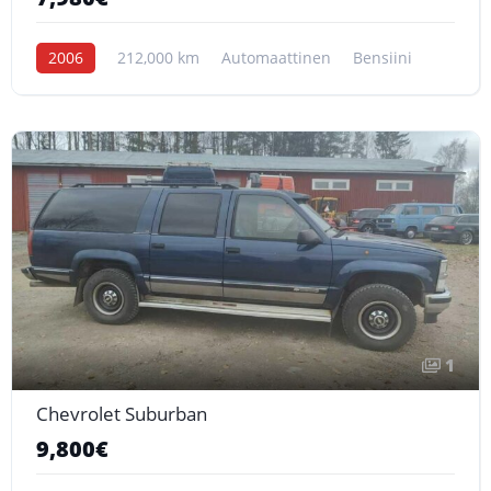
2006
212,000 km
Automaattinen
Bensiini
1
Chevrolet Suburban
9,800€