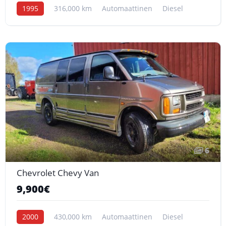
1995
316,000 km
Automaattinen
Diesel
6
Chevrolet Chevy Van
9,900€
2000
430,000 km
Automaattinen
Diesel