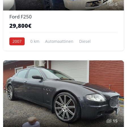
5
Ford F250
29,800€
2007
0 km
Automaattinen
Diesel
15