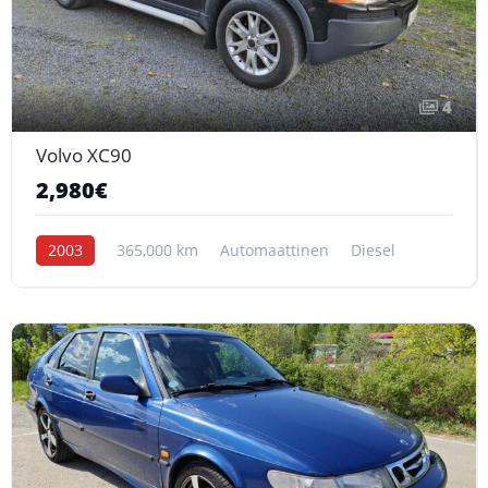
4
Volvo XC90
2,980€
2003
365,000 km
Automaattinen
Diesel