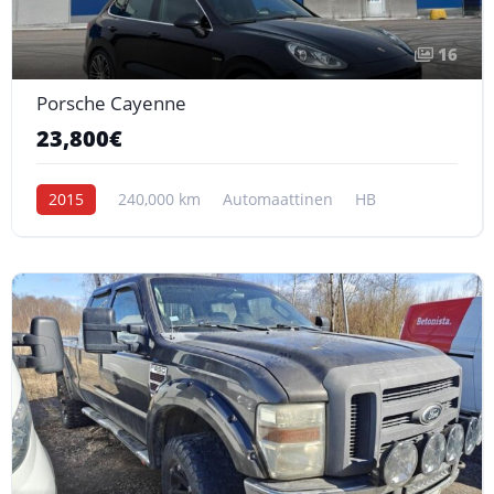
16
Porsche Cayenne
23,800€
2015
240,000 km
Automaattinen
HB