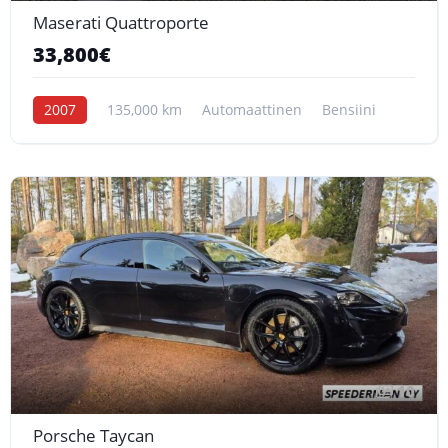
Maserati Quattroporte
33,800€
2007
135,000 km
Automaattinen
Bensiini
10
Porsche Taycan