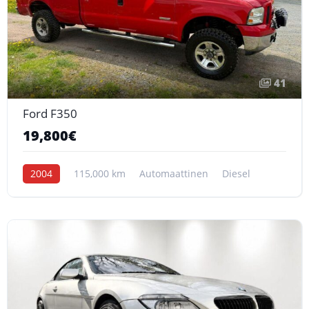
41
Ford F350
19,800€
2004
115,000 km
Automaattinen
Diesel