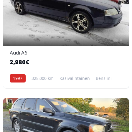
6
Audi A6
2,980€
1997
328,000 km
Käsivalintainen
Bensiini