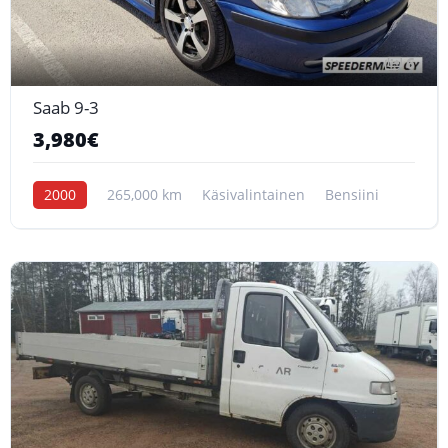
6
Saab 9-3
3,980€
2000
265,000 km
Käsivalintainen
Bensiini