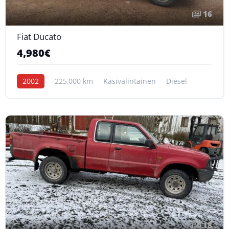
16
Fiat Ducato
4,980€
2002
225,000 km
Käsivalintainen
Diesel
18