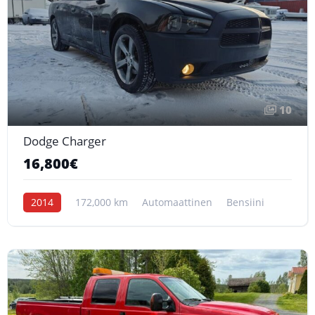
10
Dodge Charger
16,800€
2014
172,000 km
Automaattinen
Bensiini