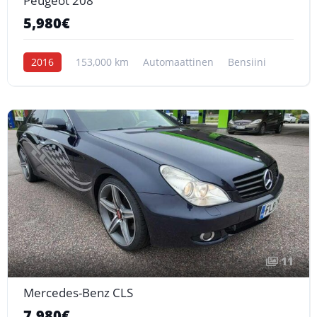
Peugeot 208
5,980€
2016
153,000 km
Automaattinen
Bensiini
11
Mercedes-Benz CLS
7,980€