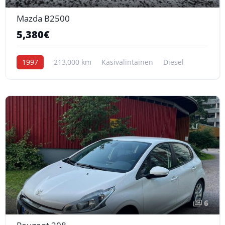
Mazda B2500
5,380€
1997
213,000 km
Käsivalintainen
Diesel
6