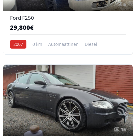
5
Ford F250
29,800€
2007
0 km
Automaattinen
Diesel
15