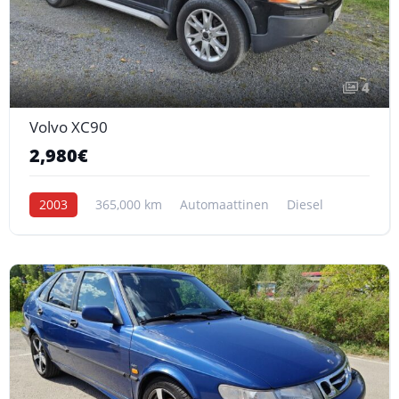
4
Volvo XC90
2,980€
2003
365,000 km
Automaattinen
Diesel