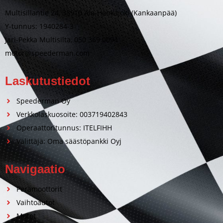
Multisillantie 24, 38910 Ala-Honkajoki (Kankaanpää)
Y-tunnus: 1940284-3
Jari-Pekka Multisilta, 050 369 0094
motor@speederman.com
Laskutustiedot
Speederman Oy
Verkkolaskuosoite: 003719402843
Operaattoritunnus: ITELFIHH
Välittäjä: Oma säästöpankki Oyj
Navigaatio
Perämoottorit
Vaihtoautot
Motot