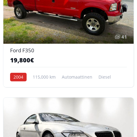
41
Ford F350
19,800€
2004
115,000 km
Automaattinen
Diesel