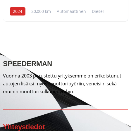
2024
20,000 km
Automaattinen
Diesel
SPEEDERMAN
Vuonna 2003 perustettu yrityksemme on erikoistunut
autojen lisäksi myös moottoripyöriin, veneisiin sekä
muihin moottorikulkuneuvoihin.
Yhteystiedot