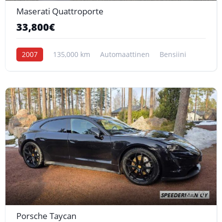
Maserati Quattroporte
33,800€
2007
135,000 km
Automaattinen
Bensiini
10
Porsche Taycan