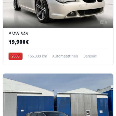
8
BMW 645
19,900€
2005
155,000 km
Automaattinen
Bensiini