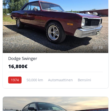
10
Dodge Swinger
16,800€
1974
50,000 km
Automaattinen
Bensiini