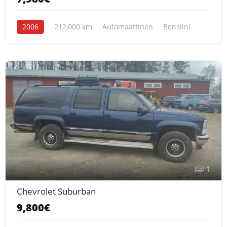
2006
212,000 km
Automaattinen
Bensiini
1
Chevrolet Suburban
9,800€