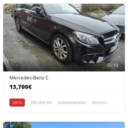
12
Mercedes-Benz C
13,700€
2015
205,000 km
Automaattinen
Bensiini