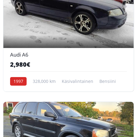
6
Audi A6
2,980€
1997
328,000 km
Käsivalintainen
Bensiini