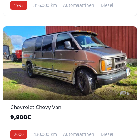
1995
316,000 km
Automaattinen
Diesel
6
Chevrolet Chevy Van
9,900€
2000
430,000 km
Automaattinen
Diesel