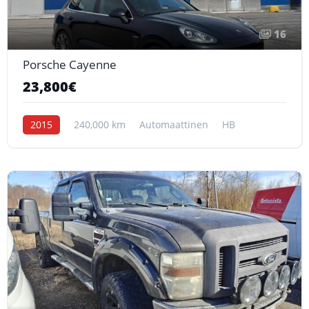
16
Porsche Cayenne
23,800€
2015
240,000 km
Automaattinen
HB