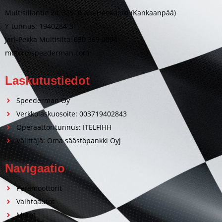
Multisillantie 24, 38910 Ala-Honkajoki (Kankaanpää)
Y-tunnus: 1940284-3
Jari-Pekka Multisilta, 050 369 0094
motor@speederman.com
Laskutustiedot
Speederman Oy
Verkkolaskuosoite: 003719402843
Operaattoritunnus: ITELFIHH
Välittäjä: Oma säästöpankki Oyj
Navigaatio
Perämoottorit
Vaihtoautot
Motot