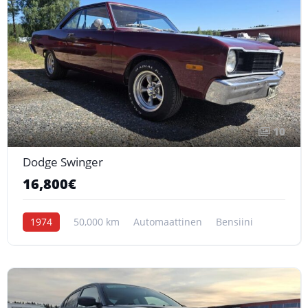
10
Dodge Swinger
16,800€
1974
50,000 km
Automaattinen
Bensiini