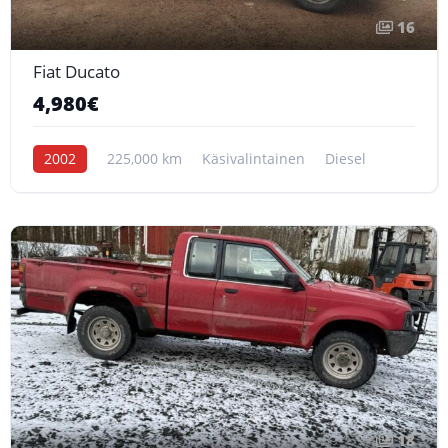
16
Fiat Ducato
4,980€
2002
225,000 km
Käsivalintainen
Diesel
18