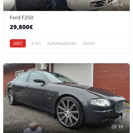
5
Ford F250
29,800€
2007
0 km
Automaattinen
Diesel
15