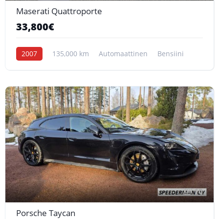
Maserati Quattroporte
33,800€
2007
135,000 km
Automaattinen
Bensiini
10
Porsche Taycan