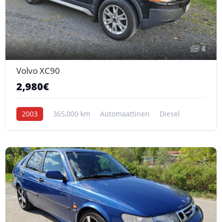
4
Volvo XC90
2,980€
2003
365,000 km
Automaattinen
Diesel