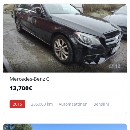
12
Mercedes-Benz C
13,700€
2015
205,000 km
Automaattinen
Bensiini