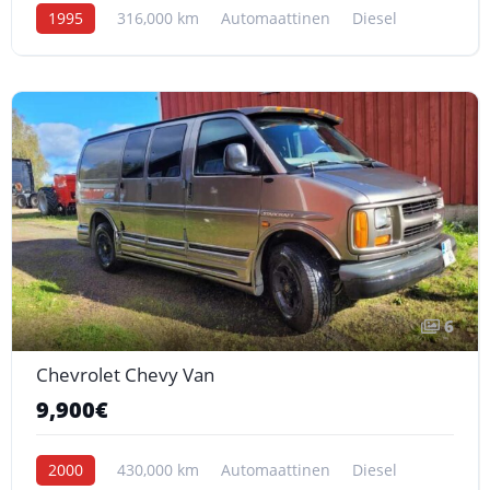
1995
316,000 km
Automaattinen
Diesel
6
Chevrolet Chevy Van
9,900€
2000
430,000 km
Automaattinen
Diesel