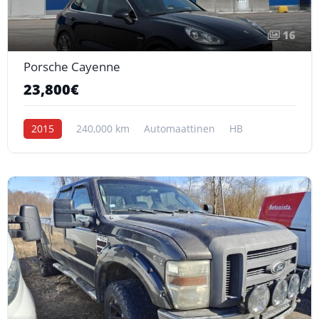
16
Porsche Cayenne
23,800€
2015
240,000 km
Automaattinen
HB