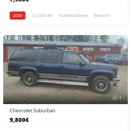
2006
212,000 km
Automaattinen
Bensiini
1
Chevrolet Suburban
9,800€