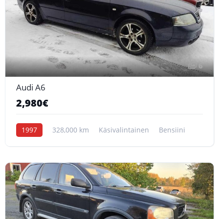
6
Audi A6
2,980€
1997
328,000 km
Käsivalintainen
Bensiini