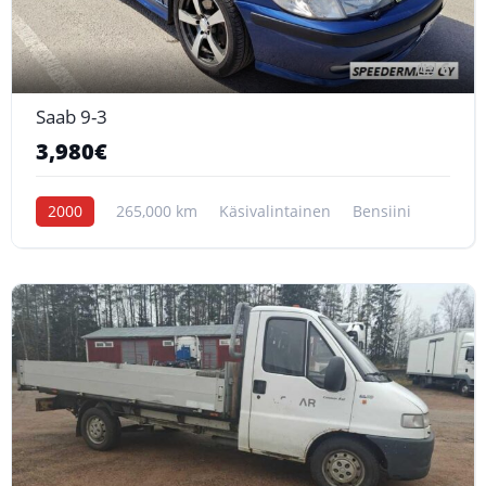
6
Saab 9-3
3,980€
2000
265,000 km
Käsivalintainen
Bensiini