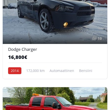
10
Dodge Charger
16,800€
2014
172,000 km
Automaattinen
Bensiini