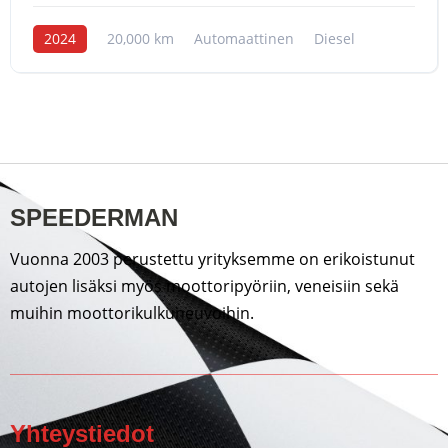
2024
20,000 km
Automaattinen
Diesel
SPEEDERMAN
Vuonna 2003 perustettu yrityksemme on erikoistunut
autojen lisäksi myös moottoripyöriin, veneisiin sekä
muihin moottorikulkuneuvoihin.
Yhteystiedot