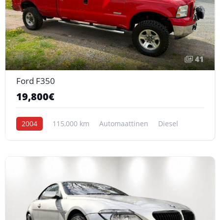
41
Ford F350
19,800€
2004
115,000 km
Automaattinen
Diesel