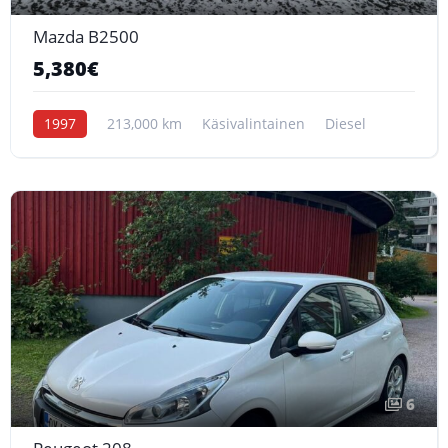
Mazda B2500
5,380€
1997
213,000 km
Käsivalintainen
Diesel
6