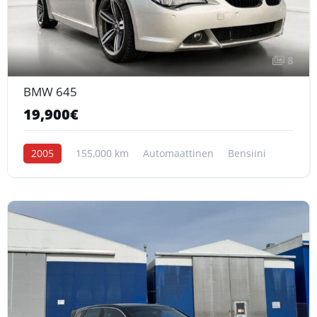
8
BMW 645
19,900€
2005
155,000 km
Automaattinen
Bensiini