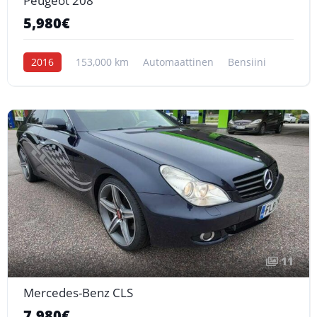
Peugeot 208
5,980€
2016
153,000 km
Automaattinen
Bensiini
11
Mercedes-Benz CLS
7,980€