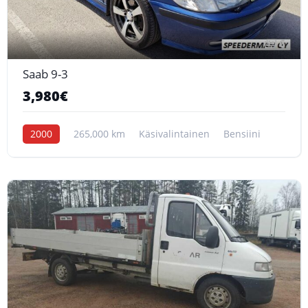
6
Saab 9-3
3,980€
2000
265,000 km
Käsivalintainen
Bensiini