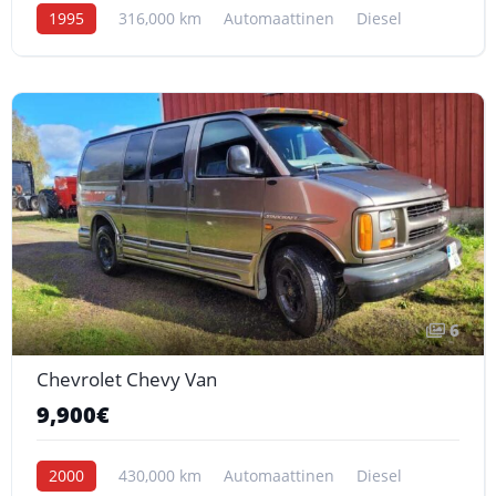
1995
316,000 km
Automaattinen
Diesel
6
Chevrolet Chevy Van
9,900€
2000
430,000 km
Automaattinen
Diesel