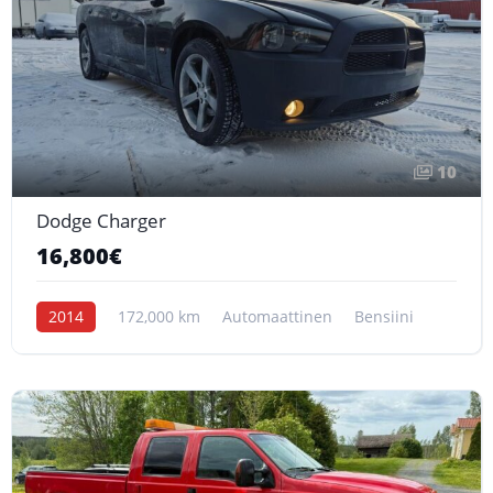
10
Dodge Charger
16,800€
2014
172,000 km
Automaattinen
Bensiini