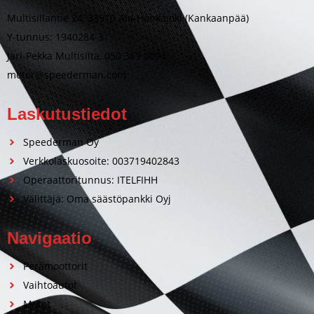
Multisillantie 24, 38910 Ala-Honkajoki (Kankaanpää)
Y-tunnus: 1940284-3
Jari-Pekka Multisilta, 050 369 0094
motor@speederman.com
Laskutustiedot
Speederman Oy
Verkkolaskuosoite: 003719402843
Operaattoritunnus: ITELFIHH
Välittäjä: Oma säästöpankki Oyj
Navigaatio
Perämoottorit
Vaihtoautot
Motot