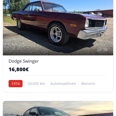
10
Dodge Swinger
16,800€
1974
50,000 km
Automaattinen
Bensiini