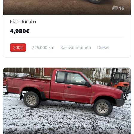
16
Fiat Ducato
4,980€
2002
225,000 km
Käsivalintainen
Diesel
18