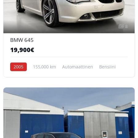
8
BMW 645
19,900€
2005
155,000 km
Automaattinen
Bensiini