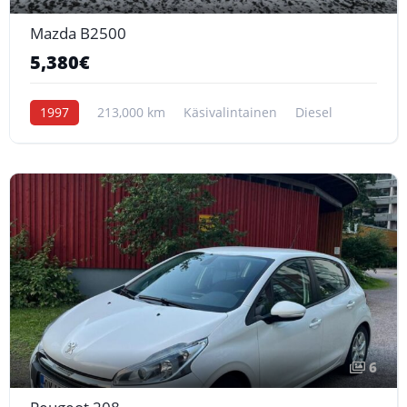
Mazda B2500
5,380€
1997
213,000 km
Käsivalintainen
Diesel
6