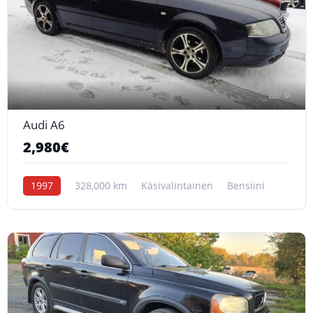
6
Audi A6
2,980€
1997
328,000 km
Käsivalintainen
Bensiini