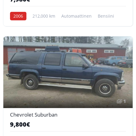
2006
212,000 km
Automaattinen
Bensiini
1
Chevrolet Suburban
9,800€