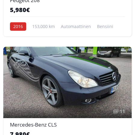
Peugeot 208
5,980€
2016
153,000 km
Automaattinen
Bensiini
11
Mercedes-Benz CLS
7,980€