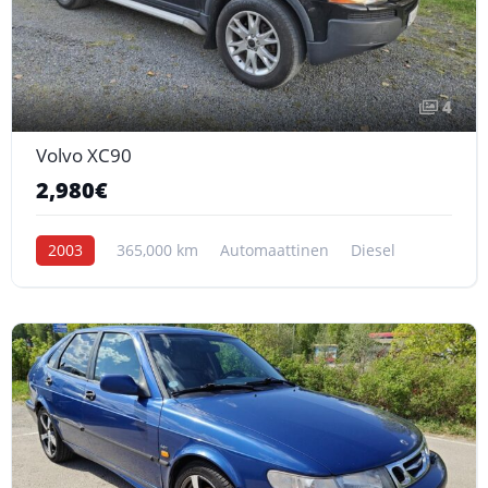
4
Volvo XC90
2,980€
2003
365,000 km
Automaattinen
Diesel