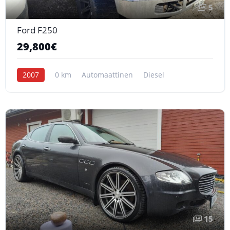
5
Ford F250
29,800€
2007
0 km
Automaattinen
Diesel
15