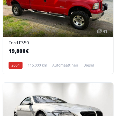
41
Ford F350
19,800€
2004
115,000 km
Automaattinen
Diesel