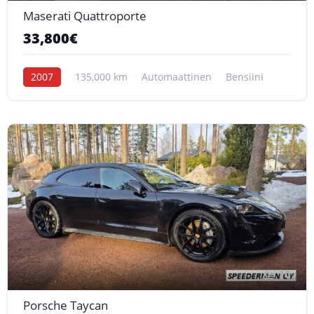
Maserati Quattroporte
33,800€
2007
135,000 km
Automaattinen
Bensiini
10
Porsche Taycan