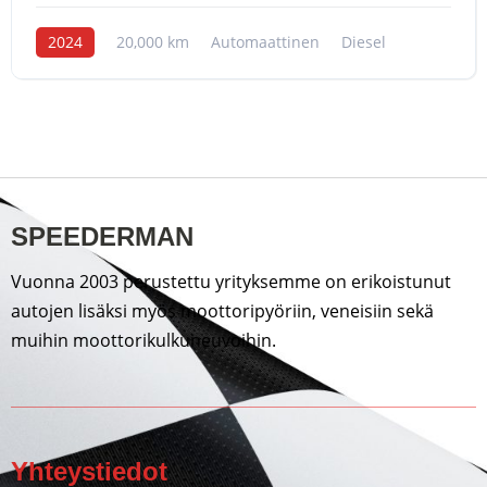
2024
20,000 km
Automaattinen
Diesel
SPEEDERMAN
Vuonna 2003 perustettu yrityksemme on erikoistunut
autojen lisäksi myös moottoripyöriin, veneisiin sekä
muihin moottorikulkuneuvoihin.
Yhteystiedot