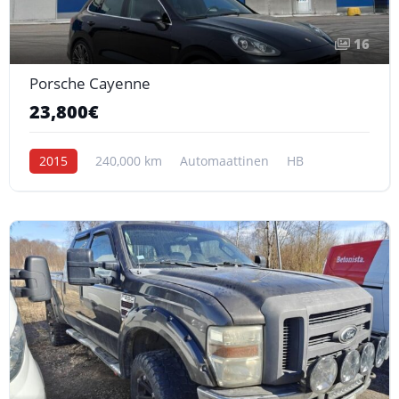
16
Porsche Cayenne
23,800€
2015
240,000 km
Automaattinen
HB