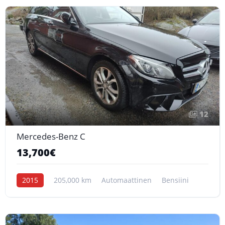
12
Mercedes-Benz C
13,700€
2015
205,000 km
Automaattinen
Bensiini