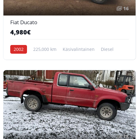
16
Fiat Ducato
4,980€
2002
225,000 km
Käsivalintainen
Diesel
18