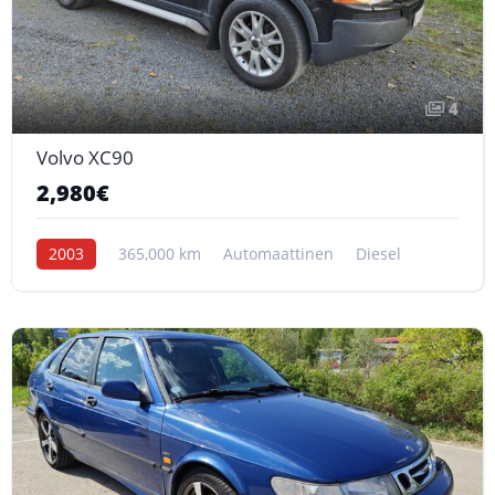
4
Volvo XC90
2,980€
2003
365,000 km
Automaattinen
Diesel