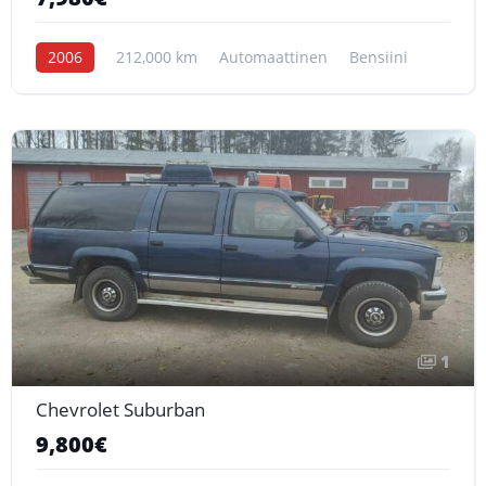
2006
212,000 km
Automaattinen
Bensiini
1
Chevrolet Suburban
9,800€