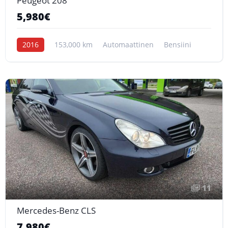
Peugeot 208
5,980€
2016
153,000 km
Automaattinen
Bensiini
11
Mercedes-Benz CLS
7,980€