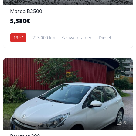
Mazda B2500
5,380€
1997
213,000 km
Käsivalintainen
Diesel
6