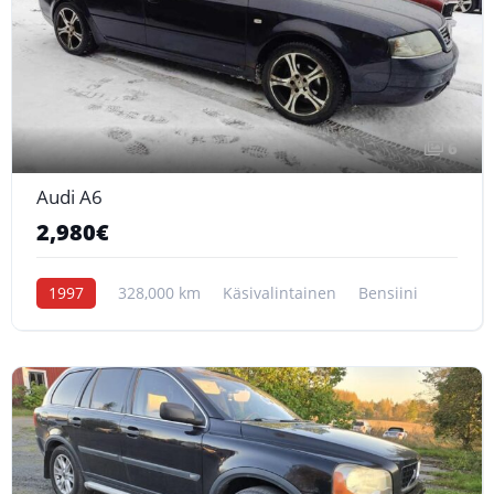
6
Audi A6
2,980€
1997
328,000 km
Käsivalintainen
Bensiini