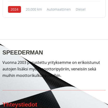
2024
20,000 km
Automaattinen
Diesel
SPEEDERMAN
Vuonna 2003 perustettu yrityksemme on erikoistunut
autojen lisäksi myös moottoripyöriin, veneisiin sekä
muihin moottorikulkuneuvoihin.
Yhteystiedot