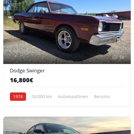
10
Dodge Swinger
16,800€
1974
50,000 km
Automaattinen
Bensiini