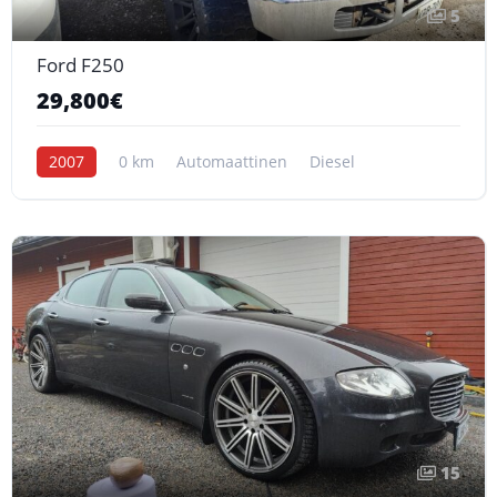
5
Ford F250
29,800€
2007
0 km
Automaattinen
Diesel
15