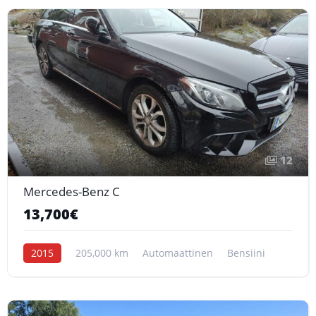
12
Mercedes-Benz C
13,700€
2015
205,000 km
Automaattinen
Bensiini