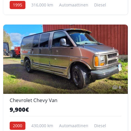
1995
316,000 km
Automaattinen
Diesel
6
Chevrolet Chevy Van
9,900€
2000
430,000 km
Automaattinen
Diesel