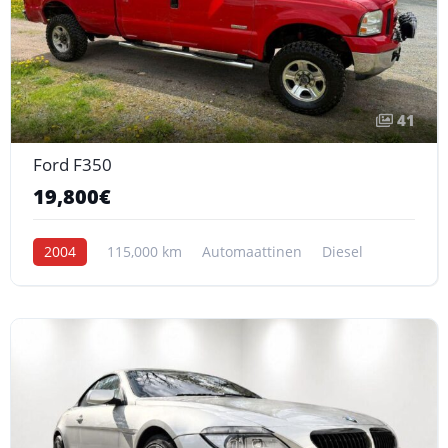
41
Ford F350
19,800€
2004
115,000 km
Automaattinen
Diesel