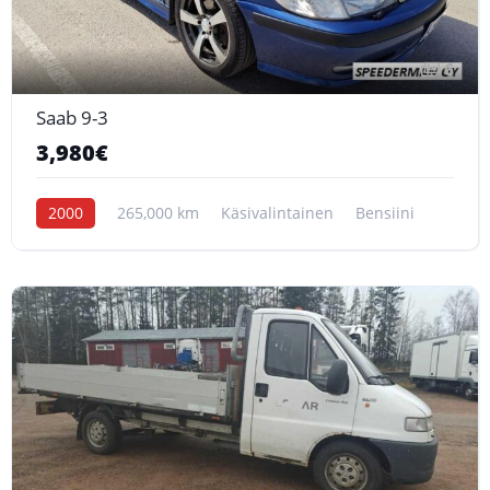
6
Saab 9-3
3,980€
2000
265,000 km
Käsivalintainen
Bensiini