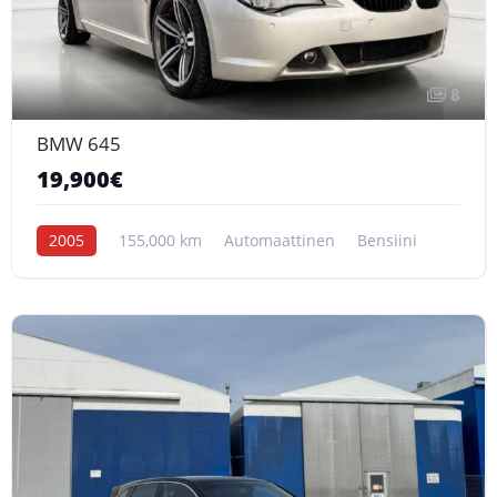
8
BMW 645
19,900€
2005
155,000 km
Automaattinen
Bensiini