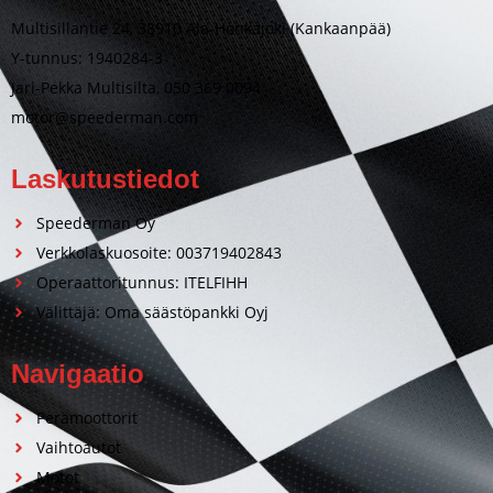
Multisillantie 24, 38910 Ala-Honkajoki (Kankaanpää)
Y-tunnus: 1940284-3
Jari-Pekka Multisilta, 050 369 0094
motor@speederman.com
Laskutustiedot
Speederman Oy
Verkkolaskuosoite: 003719402843
Operaattoritunnus: ITELFIHH
Välittäjä: Oma säästöpankki Oyj
Navigaatio
Perämoottorit
Vaihtoautot
Motot