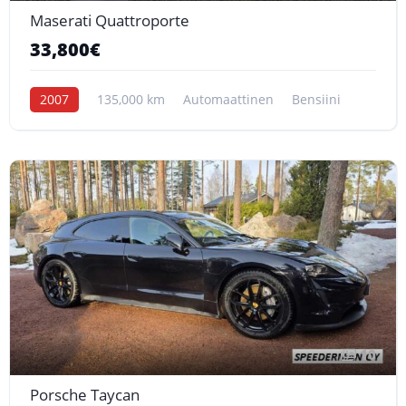
Maserati Quattroporte
33,800€
2007
135,000 km
Automaattinen
Bensiini
10
Porsche Taycan