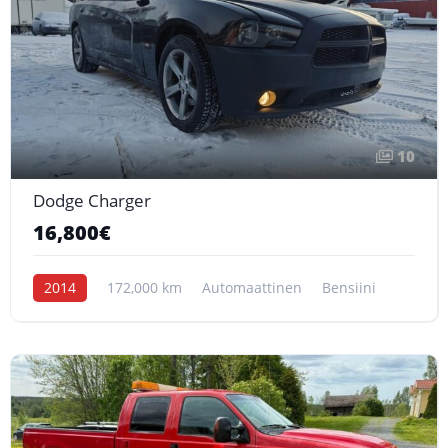
10
Dodge Charger
16,800€
2014
172,000 km
Automaattinen
Bensiini