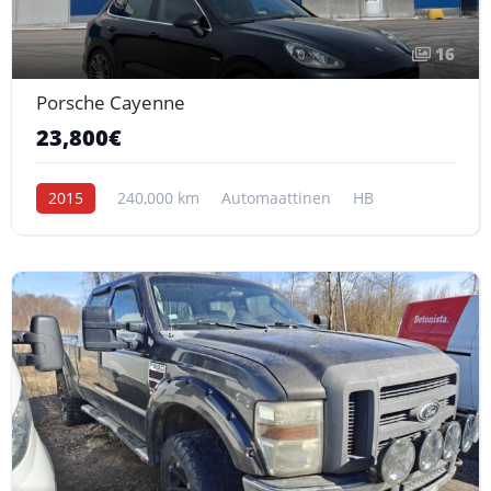
16
Porsche Cayenne
23,800€
2015
240,000 km
Automaattinen
HB