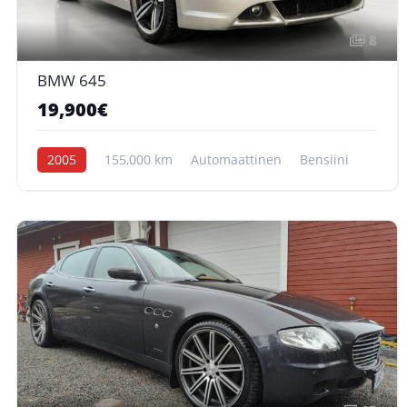
8
BMW 645
19,900€
2005
155,000 km
Automaattinen
Bensiini