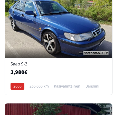
6
Saab 9-3
3,980€
2000
265,000 km
Käsivalintainen
Bensiini