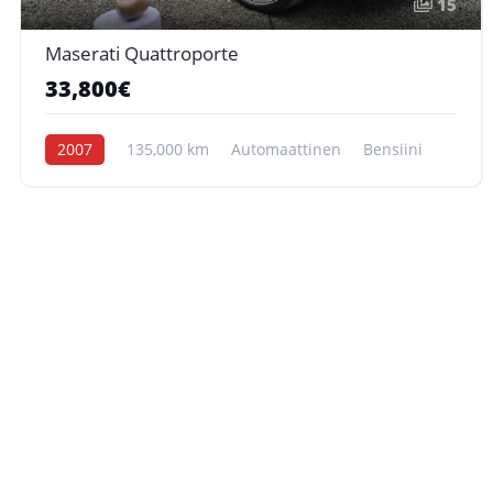
15
Maserati Quattroporte
33,800€
2007
135,000 km
Automaattinen
Bensiini