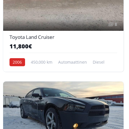
8
Toyota Land Cruiser
11,800€
2006
450,000 km
Automaattinen
Diesel