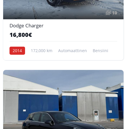
10
Dodge Charger
16,800€
2014
172,000 km
Automaattinen
Bensiini