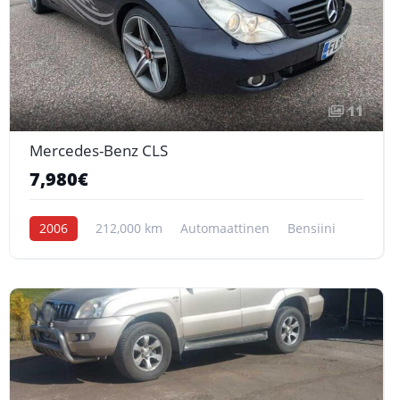
11
Mercedes-Benz CLS
7,980€
2006
212,000 km
Automaattinen
Bensiini