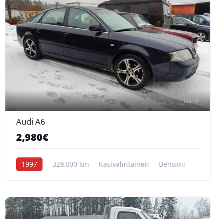
6
Audi A6
2,980€
1997
328,000 km
Käsivalintainen
Bensiini