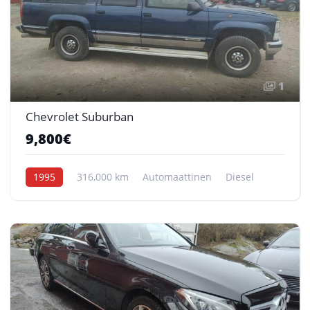
1
Chevrolet Suburban
9,800€
1995
316,000 km
Automaattinen
Diesel