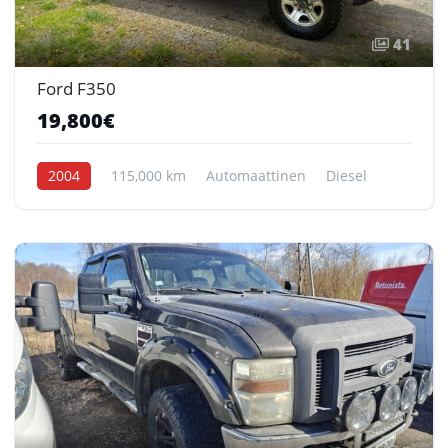
41
Ford F350
19,800€
2004
115,000 km
Automaattinen
Diesel