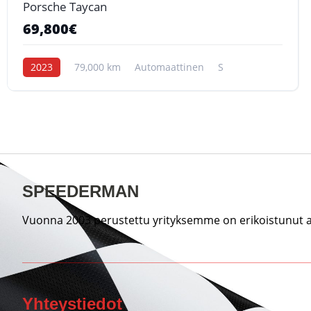
Porsche Taycan
69,800€
2023
79,000 km
Automaattinen
S
SPEEDERMAN
Vuonna 2003 perustettu yrityksemme on erikoistunut au
Yhteystiedot