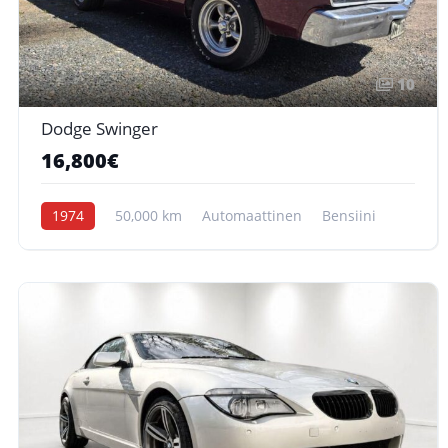
10
Dodge Swinger
16,800€
1974
50,000 km
Automaattinen
Bensiini