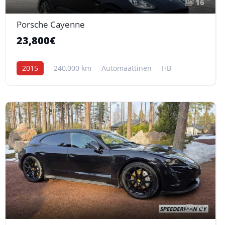
16
Porsche Cayenne
23,800€
2015
240,000 km
Automaattinen
HB
10