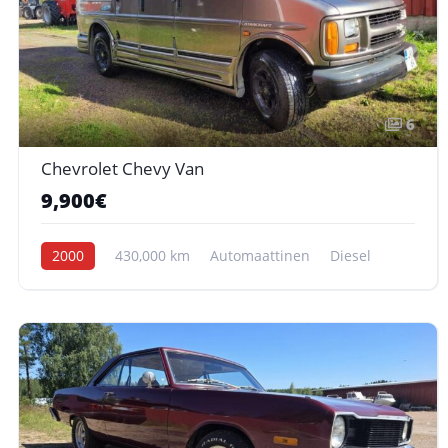
6
Chevrolet Chevy Van
9,900€
2000
430,000 km
Automaattinen
Diesel