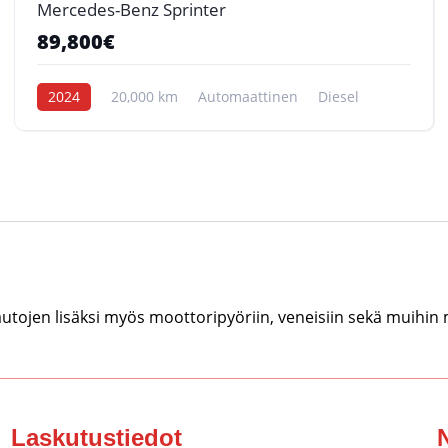
Mercedes-Benz Sprinter
89,800€
2024
20,000 km
Automaattinen
Diesel
tojen lisäksi myös moottoripyöriin, veneisiin sekä muihin
Laskutustiedot