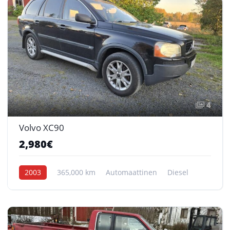
4
Volvo XC90
2,980€
2003
365,000 km
Automaattinen
Diesel