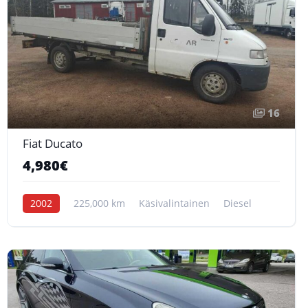
16
Fiat Ducato
4,980€
2002
225,000 km
Käsivalintainen
Diesel