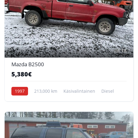
18
Mazda B2500
5,380€
1997
213,000 km
Käsivalintainen
Diesel