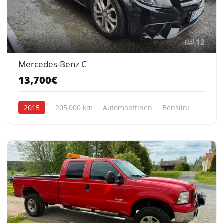
12
Mercedes-Benz C
13,700€
2015
205,000 km
Automaattinen
Bensiini