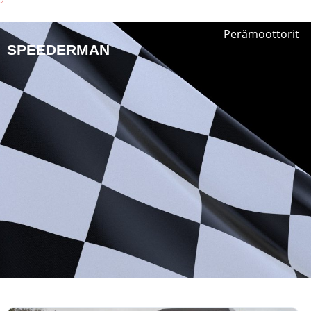
Perämoottorit
SPEEDERMAN