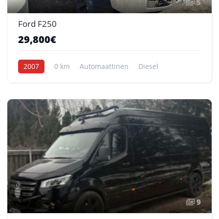
5
Ford F250
29,800€
2007
0 km
Automaattinen
Diesel
9