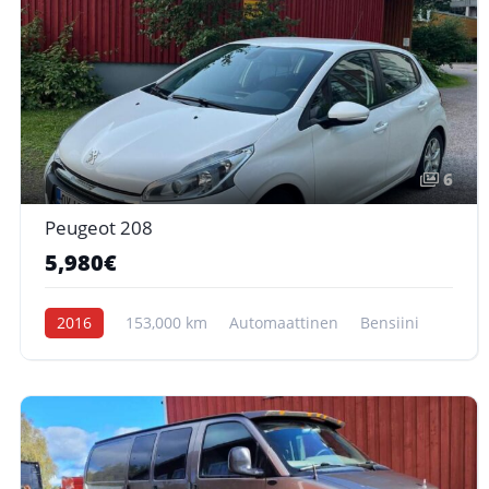
6
Peugeot 208
5,980€
2016
153,000 km
Automaattinen
Bensiini