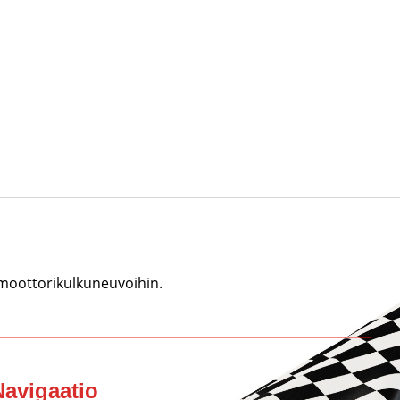
 moottorikulkuneuvoihin.
Navigaatio