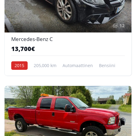
12
Mercedes-Benz C
13,700€
2015
205,000 km
Automaattinen
Bensiini