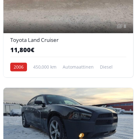
8
Toyota Land Cruiser
11,800€
2006
450,000 km
Automaattinen
Diesel