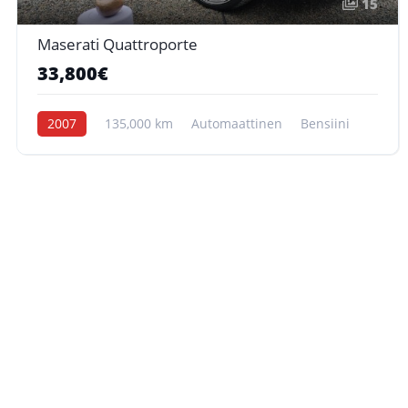
15
Maserati Quattroporte
33,800€
2007
135,000 km
Automaattinen
Bensiini