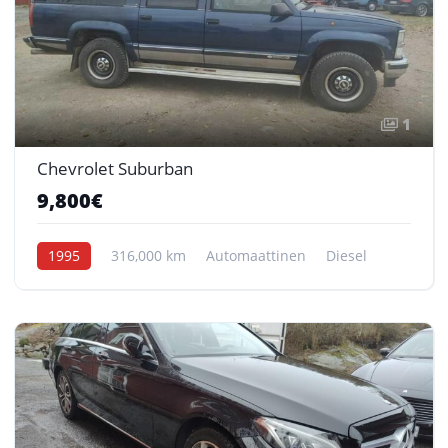
1
Chevrolet Suburban
9,800€
1995
316,000 km
Automaattinen
Diesel