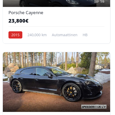
16
Porsche Cayenne
23,800€
2015
240,000 km
Automaattinen
HB
10