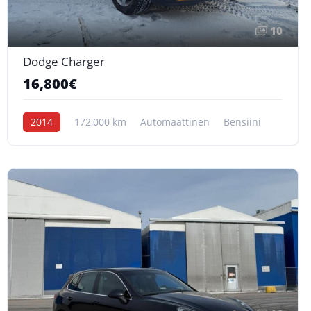
10
Dodge Charger
16,800€
2014
172,000 km
Automaattinen
Bensiini