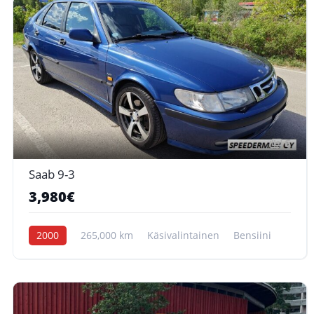
6
Saab 9-3
3,980€
2000
265,000 km
Käsivalintainen
Bensiini