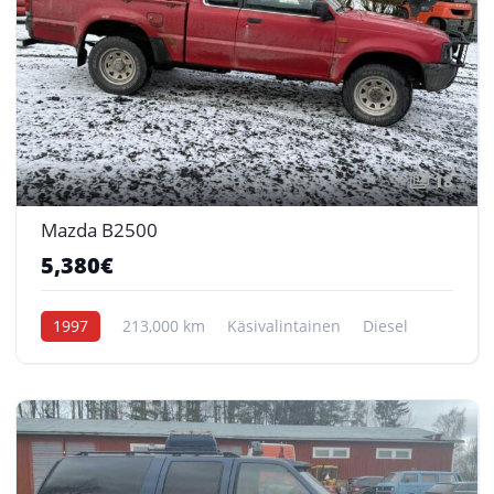
18
Mazda B2500
5,380€
1997
213,000 km
Käsivalintainen
Diesel