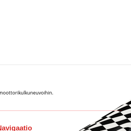
 moottorikulkuneuvoihin.
Navigaatio