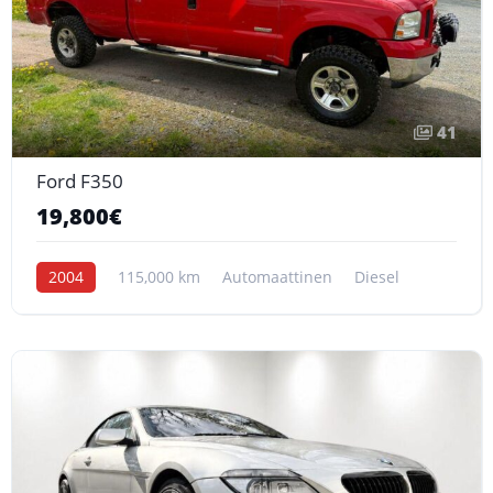
41
Ford F350
19,800€
2004
115,000 km
Automaattinen
Diesel