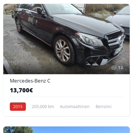
12
Mercedes-Benz C
13,700€
2015
205,000 km
Automaattinen
Bensiini