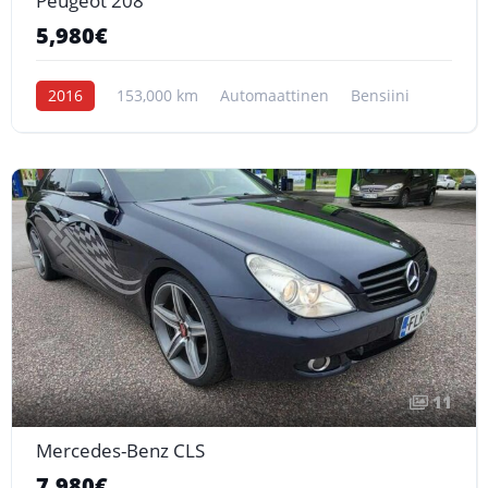
Peugeot 208
5,980€
2016
153,000 km
Automaattinen
Bensiini
11
Mercedes-Benz CLS
7,980€