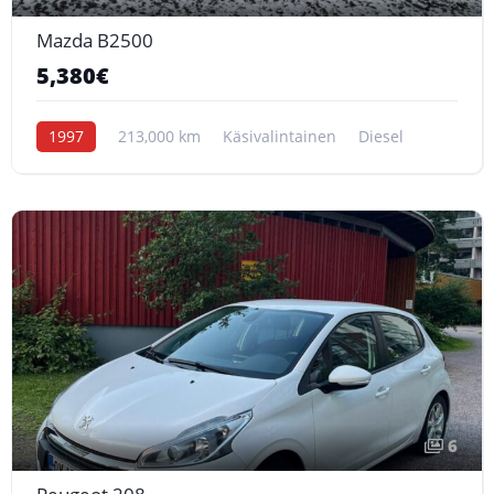
Mazda B2500
5,380€
1997
213,000 km
Käsivalintainen
Diesel
6