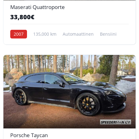
Maserati Quattroporte
33,800€
2007
135,000 km
Automaattinen
Bensiini
10
Porsche Taycan