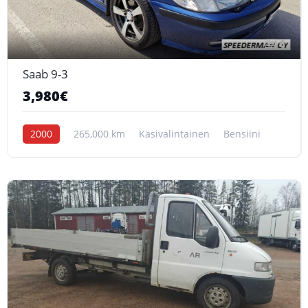
6
Saab 9-3
3,980€
2000
265,000 km
Käsivalintainen
Bensiini