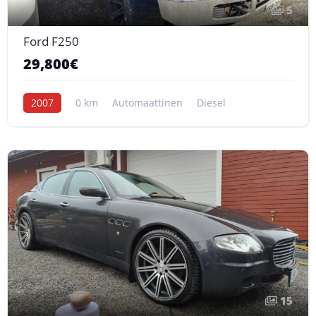
5
Ford F250
29,800€
2007
0 km
Automaattinen
Diesel
15