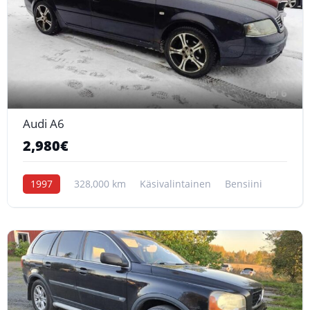
6
Audi A6
2,980€
1997
328,000 km
Käsivalintainen
Bensiini