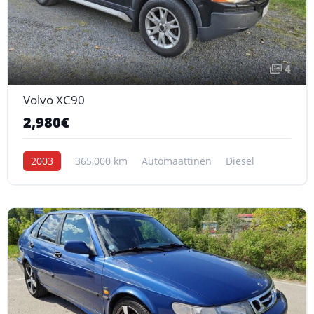
4
Volvo XC90
2,980€
2003
365,000 km
Automaattinen
Diesel