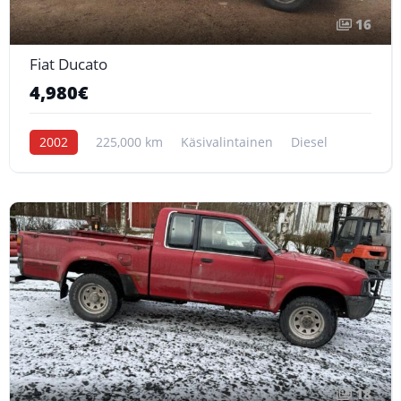
16
Fiat Ducato
4,980€
2002
225,000 km
Käsivalintainen
Diesel
18