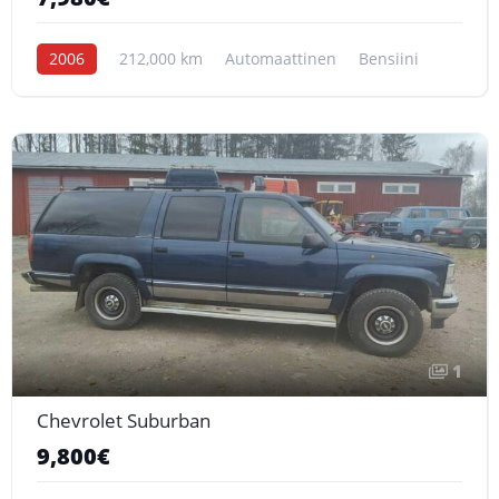
2006
212,000 km
Automaattinen
Bensiini
1
Chevrolet Suburban
9,800€