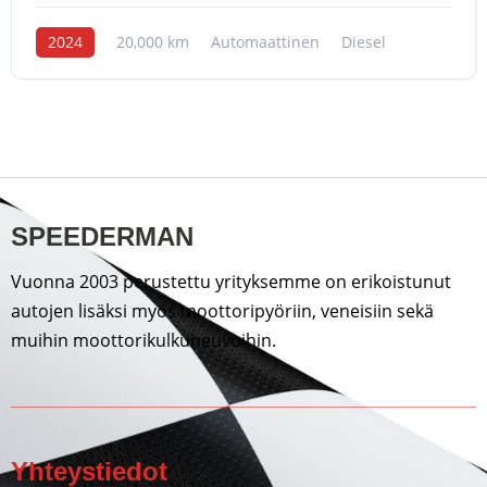
2024
20,000 km
Automaattinen
Diesel
SPEEDERMAN
Vuonna 2003 perustettu yrityksemme on erikoistunut
autojen lisäksi myös moottoripyöriin, veneisiin sekä
muihin moottorikulkuneuvoihin.
Yhteystiedot