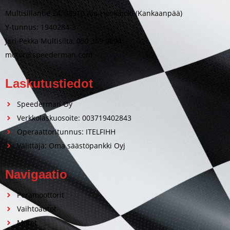
Multisillantie 24, 38910 Ala-Honkajoki (Kankaanpää)
Y-tunnus: 1940284-3
Jari-Pekka Multisilta, 050 369 0094
motor@speederman.com
Laskutustiedot
Speederman Oy
Verkkolaskuosoite: 003719402843
Operaattoritunnus: ITELFIHH
Välittäjä: Oma säästöpankki Oyj
Navigaatio
Perämoottorit
Vaihtoautot
Motot