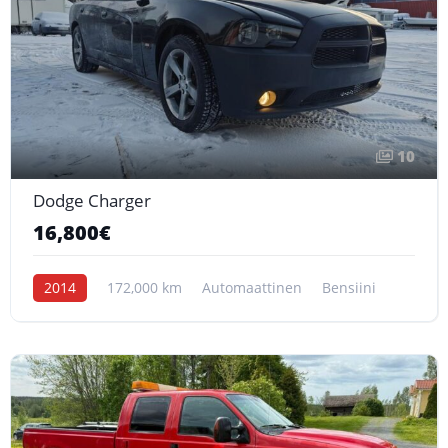
10
Dodge Charger
16,800€
2014
172,000 km
Automaattinen
Bensiini