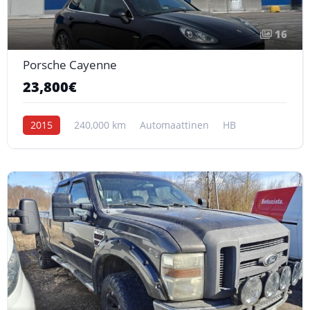
16
Porsche Cayenne
23,800€
2015
240,000 km
Automaattinen
HB