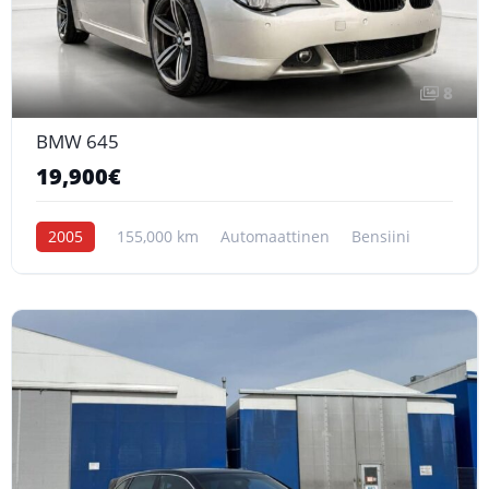
8
BMW 645
19,900€
2005
155,000 km
Automaattinen
Bensiini