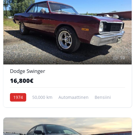
10
Dodge Swinger
16,800€
1974
50,000 km
Automaattinen
Bensiini