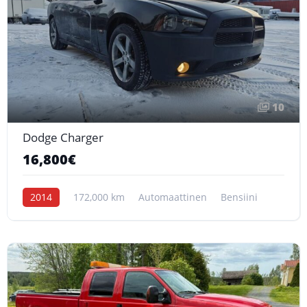
10
Dodge Charger
16,800€
2014
172,000 km
Automaattinen
Bensiini