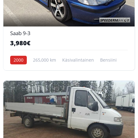
6
Saab 9-3
3,980€
2000
265,000 km
Käsivalintainen
Bensiini