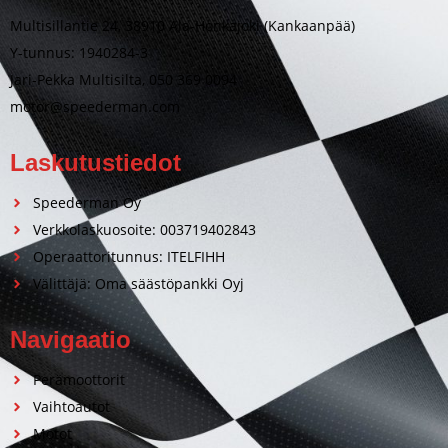
Multisillantie 24, 38910 Ala-Honkajoki (Kankaanpää)
Y-tunnus: 1940284-3
Jari-Pekka Multisilta, 050 369 0094
motor@speederman.com
Laskutustiedot
Speederman Oy
Verkkolaskuosoite: 003719402843
Operaattoritunnus: ITELFIHH
Välittäjä: Oma säästöpankki Oyj
Navigaatio
Perämoottorit
Vaihtoautot
Motot