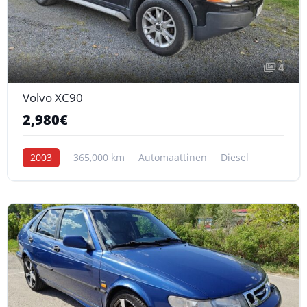
4
Volvo XC90
2,980€
2003
365,000 km
Automaattinen
Diesel