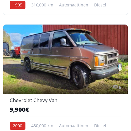
1995
316,000 km
Automaattinen
Diesel
6
Chevrolet Chevy Van
9,900€
2000
430,000 km
Automaattinen
Diesel