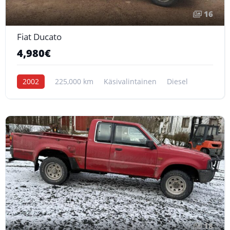
16
Fiat Ducato
4,980€
2002
225,000 km
Käsivalintainen
Diesel
18