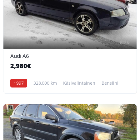
6
Audi A6
2,980€
1997
328,000 km
Käsivalintainen
Bensiini