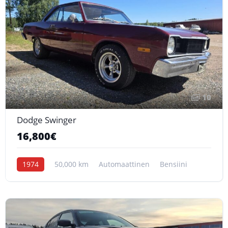
10
Dodge Swinger
16,800€
1974
50,000 km
Automaattinen
Bensiini