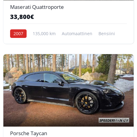
Maserati Quattroporte
33,800€
2007
135,000 km
Automaattinen
Bensiini
10
Porsche Taycan