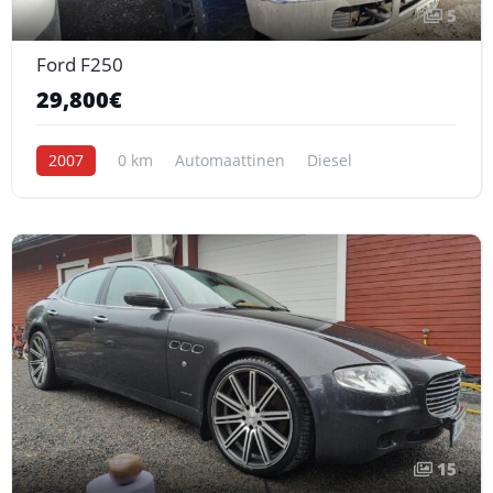
5
Ford F250
29,800€
2007
0 km
Automaattinen
Diesel
15