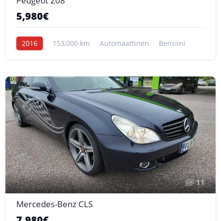
Peugeot 208
5,980€
2016
153,000 km
Automaattinen
Bensiini
11
Mercedes-Benz CLS
7,980€