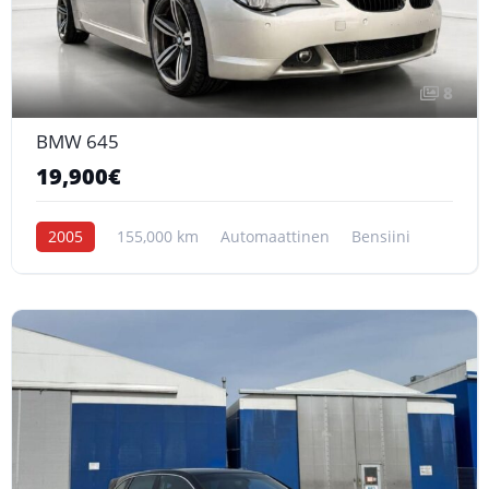
8
BMW 645
19,900€
2005
155,000 km
Automaattinen
Bensiini