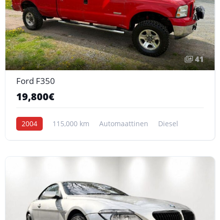
41
Ford F350
19,800€
2004
115,000 km
Automaattinen
Diesel