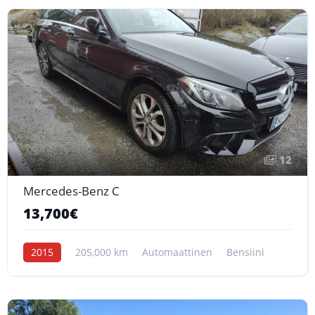
12
Mercedes-Benz C
13,700€
2015
205,000 km
Automaattinen
Bensiini