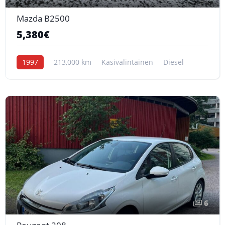
Mazda B2500
5,380€
1997
213,000 km
Käsivalintainen
Diesel
6