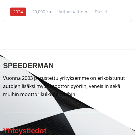
2024
20,000 km
Automaattinen
Diesel
SPEEDERMAN
Vuonna 2003 perustettu yrityksemme on erikoistunut
autojen lisäksi myös moottoripyöriin, veneisiin sekä
muihin moottorikulkuneuvoihin.
Yhteystiedot