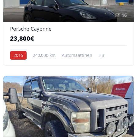
16
Porsche Cayenne
23,800€
2015
240,000 km
Automaattinen
HB