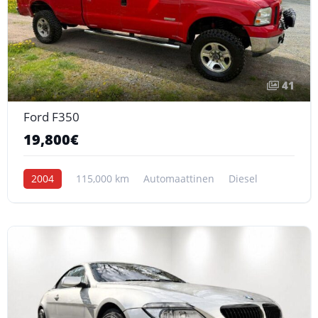
41
Ford F350
19,800€
2004
115,000 km
Automaattinen
Diesel