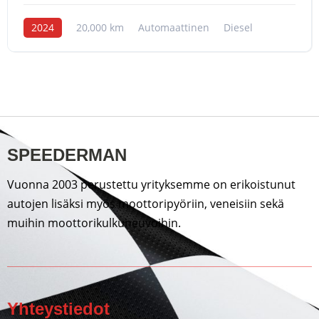
2024
20,000 km
Automaattinen
Diesel
SPEEDERMAN
Vuonna 2003 perustettu yrityksemme on erikoistunut
autojen lisäksi myös moottoripyöriin, veneisiin sekä
muihin moottorikulkuneuvoihin.
Yhteystiedot