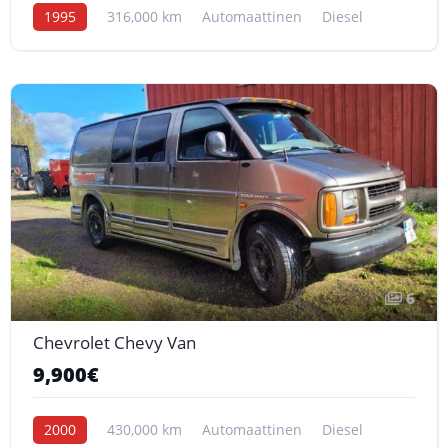
1995
316,000 km
Automaattinen
Diesel
6
Chevrolet Chevy Van
9,900€
2000
430,000 km
Automaattinen
Diesel