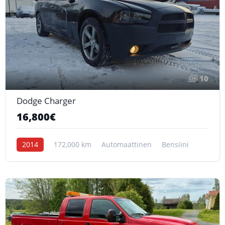
10
Dodge Charger
16,800€
2014
172,000 km
Automaattinen
Bensiini