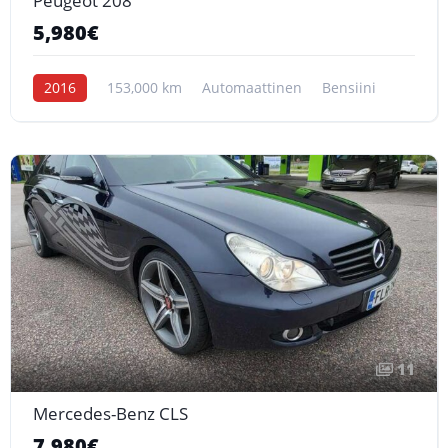
Peugeot 208
5,980€
2016
153,000 km
Automaattinen
Bensiini
11
Mercedes-Benz CLS
7,980€