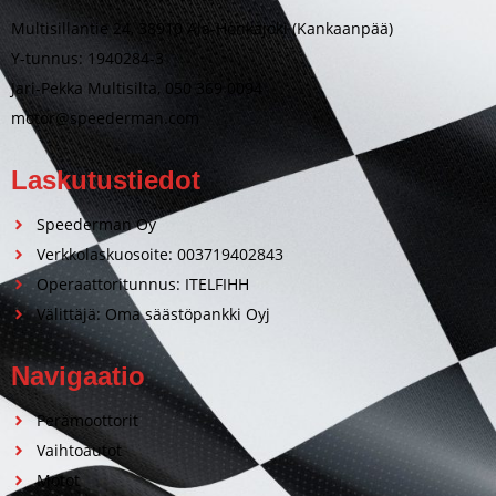
Multisillantie 24, 38910 Ala-Honkajoki (Kankaanpää)
Y-tunnus: 1940284-3
Jari-Pekka Multisilta, 050 369 0094
motor@speederman.com
Laskutustiedot
Speederman Oy
Verkkolaskuosoite: 003719402843
Operaattoritunnus: ITELFIHH
Välittäjä: Oma säästöpankki Oyj
Navigaatio
Perämoottorit
Vaihtoautot
Motot