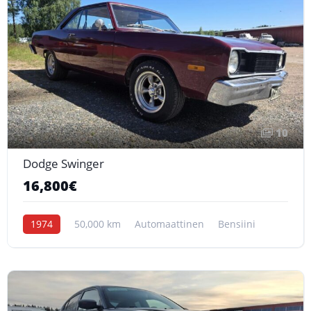
10
Dodge Swinger
16,800€
1974
50,000 km
Automaattinen
Bensiini