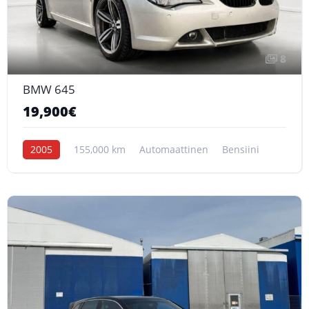
8
BMW 645
19,900€
2005
155,000 km
Automaattinen
Bensiini