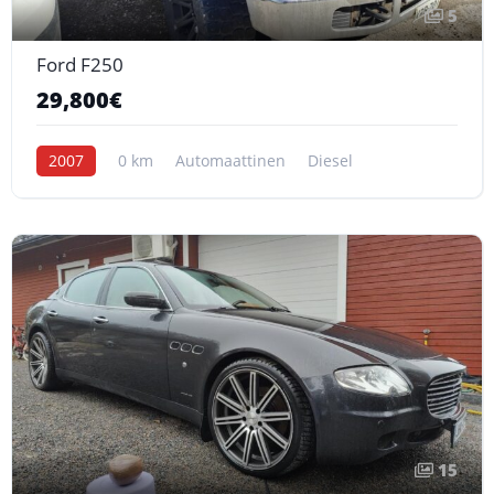
5
Ford F250
29,800€
2007
0 km
Automaattinen
Diesel
15