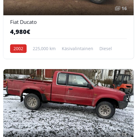
16
Fiat Ducato
4,980€
2002
225,000 km
Käsivalintainen
Diesel
18