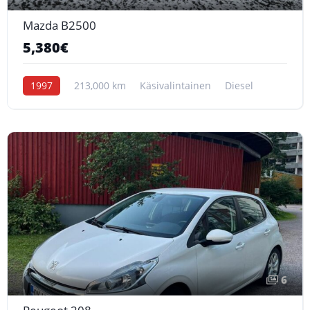
Mazda B2500
5,380€
1997
213,000 km
Käsivalintainen
Diesel
6