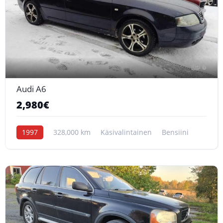
6
Audi A6
2,980€
1997
328,000 km
Käsivalintainen
Bensiini