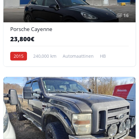
16
Porsche Cayenne
23,800€
2015
240,000 km
Automaattinen
HB