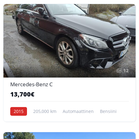
12
Mercedes-Benz C
13,700€
2015
205,000 km
Automaattinen
Bensiini