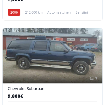
2006
212,000 km
Automaattinen
Bensiini
1
Chevrolet Suburban
9,800€