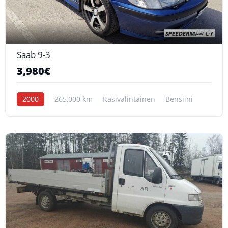
6
Saab 9-3
3,980€
2000
265,000 km
Käsivalintainen
Bensiini