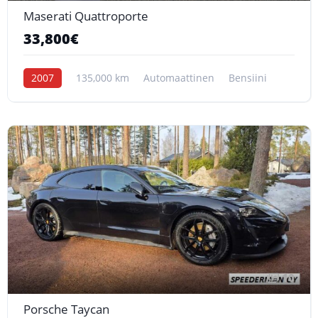
Maserati Quattroporte
33,800€
2007
135,000 km
Automaattinen
Bensiini
10
Porsche Taycan