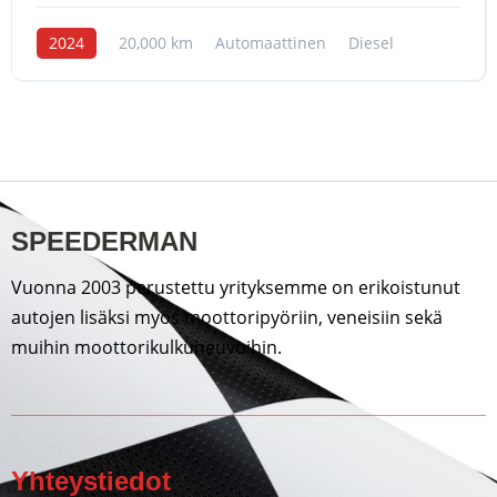
2024
20,000 km
Automaattinen
Diesel
SPEEDERMAN
Vuonna 2003 perustettu yrityksemme on erikoistunut
autojen lisäksi myös moottoripyöriin, veneisiin sekä
muihin moottorikulkuneuvoihin.
Yhteystiedot