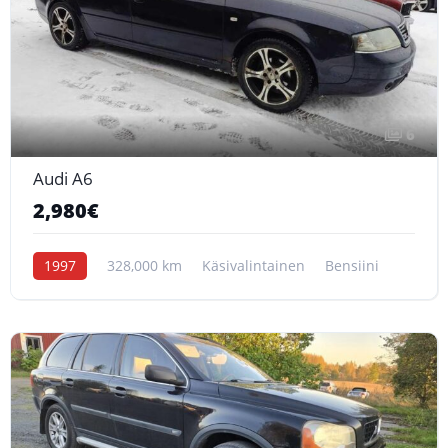
6
Audi A6
2,980€
1997
328,000 km
Käsivalintainen
Bensiini