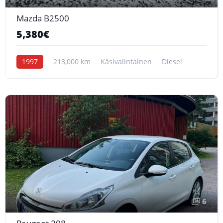
Mazda B2500
5,380€
1997
213,000 km
Käsivalintainen
Diesel
6