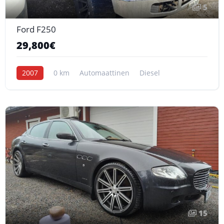
5
Ford F250
29,800€
2007
0 km
Automaattinen
Diesel
15