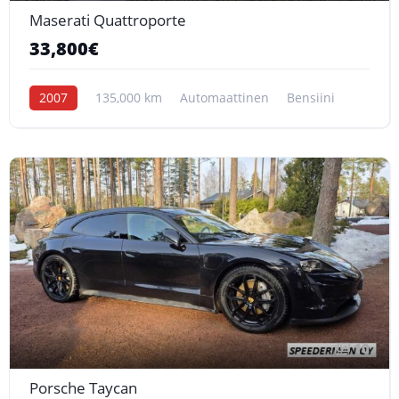
Maserati Quattroporte
33,800€
2007
135,000 km
Automaattinen
Bensiini
10
Porsche Taycan