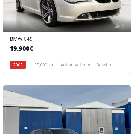
8
BMW 645
19,900€
2005
155,000 km
Automaattinen
Bensiini