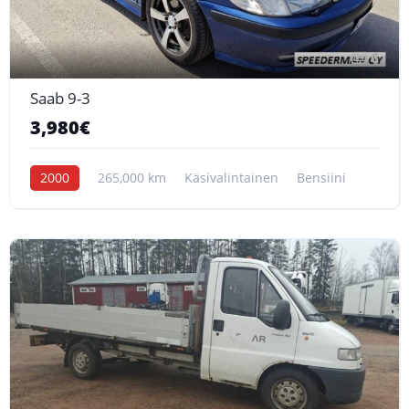
6
Saab 9-3
3,980€
2000
265,000 km
Käsivalintainen
Bensiini