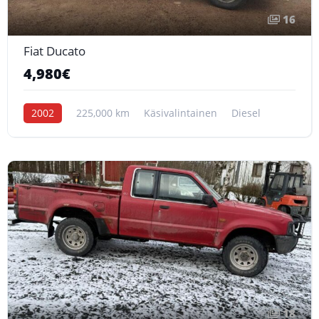
16
Fiat Ducato
4,980€
2002
225,000 km
Käsivalintainen
Diesel
18