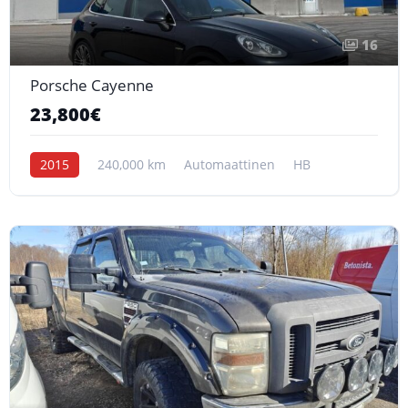
16
Porsche Cayenne
23,800€
2015
240,000 km
Automaattinen
HB