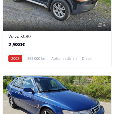
4
Volvo XC90
2,980€
2003
365,000 km
Automaattinen
Diesel