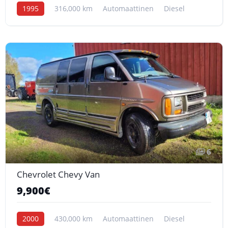
1995
316,000 km
Automaattinen
Diesel
6
Chevrolet Chevy Van
9,900€
2000
430,000 km
Automaattinen
Diesel