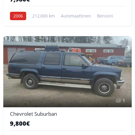
2006
212,000 km
Automaattinen
Bensiini
1
Chevrolet Suburban
9,800€