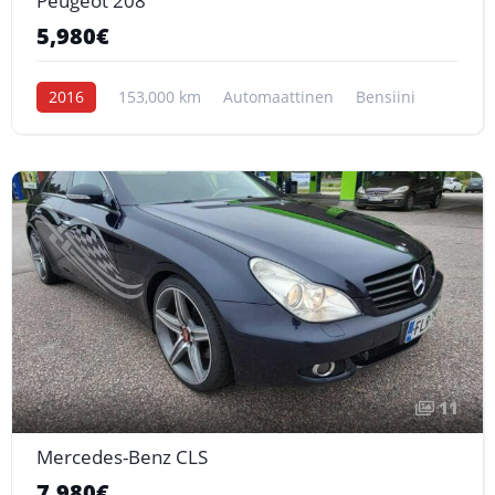
Peugeot 208
5,980€
2016
153,000 km
Automaattinen
Bensiini
11
Mercedes-Benz CLS
7,980€