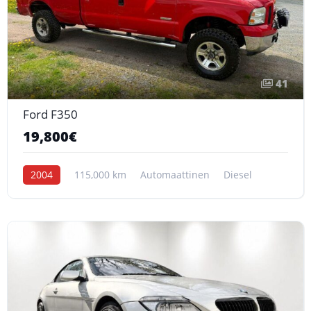
41
Ford F350
19,800€
2004
115,000 km
Automaattinen
Diesel