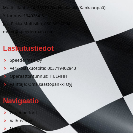
Multisillantie 24, 38910 Ala-Honkajoki (Kankaanpää)
Y-tunnus: 1940284-3
Jari-Pekka Multisilta, 050 369 0094
motor@speederman.com
Laskutustiedot
Speederman Oy
Verkkolaskuosoite: 003719402843
Operaattoritunnus: ITELFIHH
Välittäjä: Oma säästöpankki Oyj
Navigaatio
Perämoottorit
Vaihtoautot
Motot