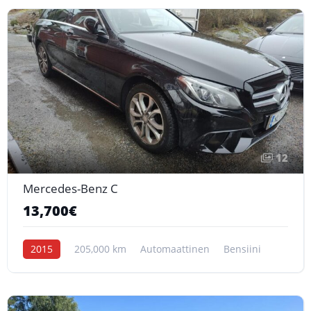
12
Mercedes-Benz C
13,700€
2015
205,000 km
Automaattinen
Bensiini