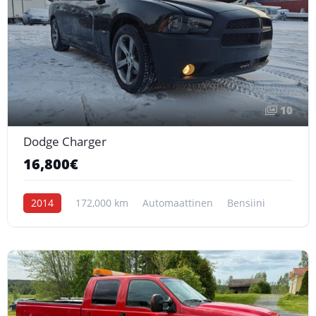
10
Dodge Charger
16,800€
2014
172,000 km
Automaattinen
Bensiini