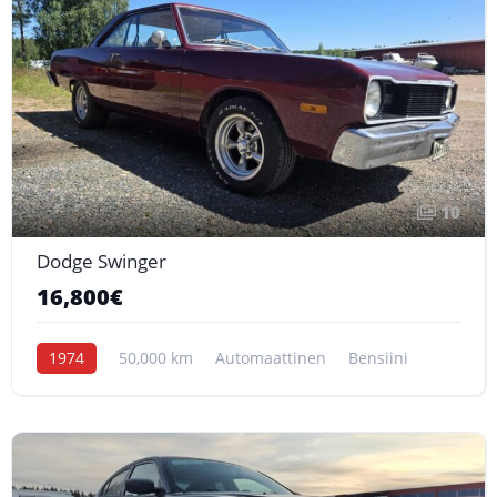
10
Dodge Swinger
16,800€
1974
50,000 km
Automaattinen
Bensiini