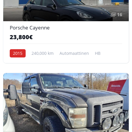
16
Porsche Cayenne
23,800€
2015
240,000 km
Automaattinen
HB