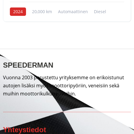
2024
20,000 km
Automaattinen
Diesel
SPEEDERMAN
Vuonna 2003 perustettu yrityksemme on erikoistunut
autojen lisäksi myös moottoripyöriin, veneisiin sekä
muihin moottorikulkuneuvoihin.
Yhteystiedot