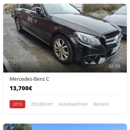
12
Mercedes-Benz C
13,700€
2015
205,000 km
Automaattinen
Bensiini