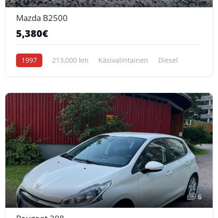
Mazda B2500
5,380€
1997
213,000 km
Käsivalintainen
Diesel
6