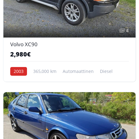
4
Volvo XC90
2,980€
2003
365,000 km
Automaattinen
Diesel