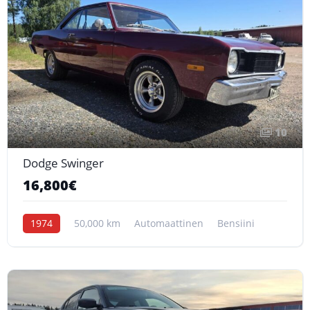
10
Dodge Swinger
16,800€
1974
50,000 km
Automaattinen
Bensiini