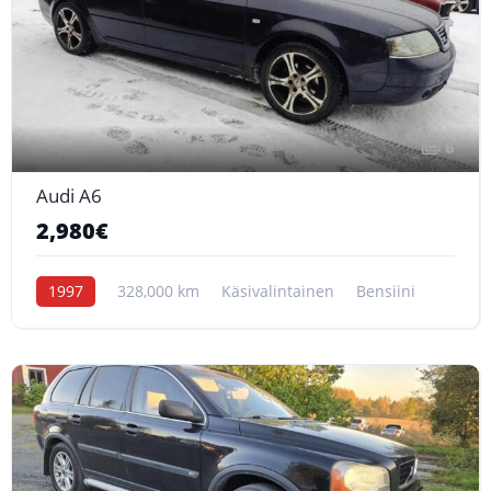
6
Audi A6
2,980€
1997
328,000 km
Käsivalintainen
Bensiini