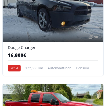
10
Dodge Charger
16,800€
2014
172,000 km
Automaattinen
Bensiini