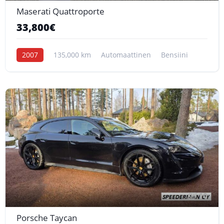
Maserati Quattroporte
33,800€
2007
135,000 km
Automaattinen
Bensiini
10
Porsche Taycan