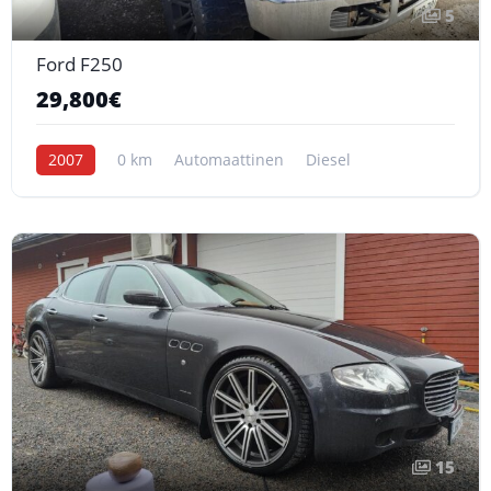
5
Ford F250
29,800€
2007
0 km
Automaattinen
Diesel
15