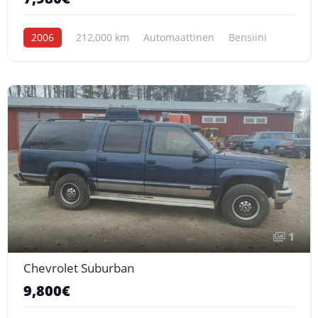
2006
212,000 km
Automaattinen
Bensiini
1
Chevrolet Suburban
9,800€