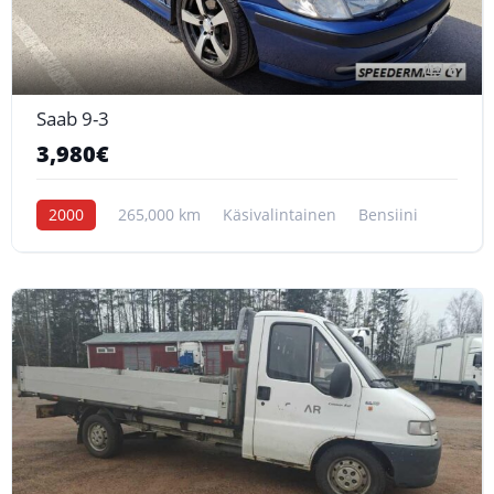
6
Saab 9-3
3,980€
2000
265,000 km
Käsivalintainen
Bensiini