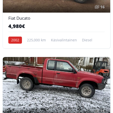
16
Fiat Ducato
4,980€
2002
225,000 km
Käsivalintainen
Diesel
18