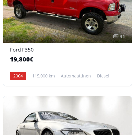
41
Ford F350
19,800€
2004
115,000 km
Automaattinen
Diesel