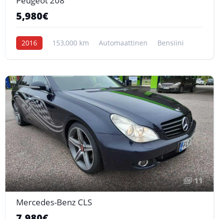
Peugeot 208
5,980€
2016
153,000 km
Automaattinen
Bensiini
11
Mercedes-Benz CLS
7,980€