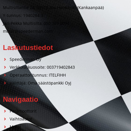
Multisillantie 24, 38910 Ala-Honkajoki (Kankaanpää)
Y-tunnus: 1940284-3
Jari-Pekka Multisilta, 050 369 0094
motor@speederman.com
Laskutustiedot
Speederman Oy
Verkkolaskuosoite: 003719402843
Operaattoritunnus: ITELFIHH
Välittäjä: Oma säästöpankki Oyj
Navigaatio
Perämoottorit
Vaihtoautot
Motot