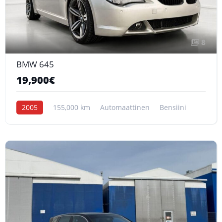
8
BMW 645
19,900€
2005
155,000 km
Automaattinen
Bensiini