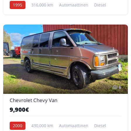
1995
316,000 km
Automaattinen
Diesel
6
Chevrolet Chevy Van
9,900€
2000
430,000 km
Automaattinen
Diesel