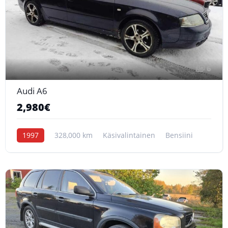
6
Audi A6
2,980€
1997
328,000 km
Käsivalintainen
Bensiini