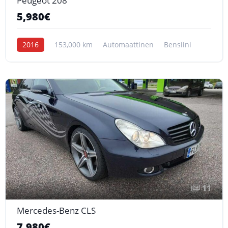
Peugeot 208
5,980€
2016
153,000 km
Automaattinen
Bensiini
11
Mercedes-Benz CLS
7,980€