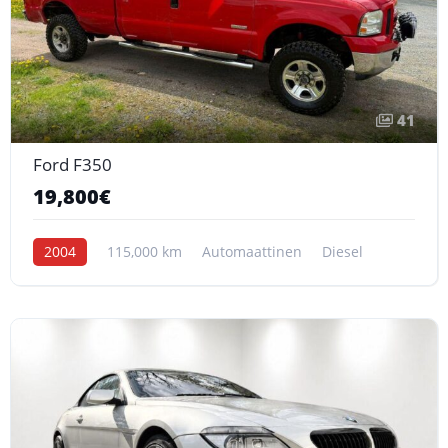
41
Ford F350
19,800€
2004
115,000 km
Automaattinen
Diesel