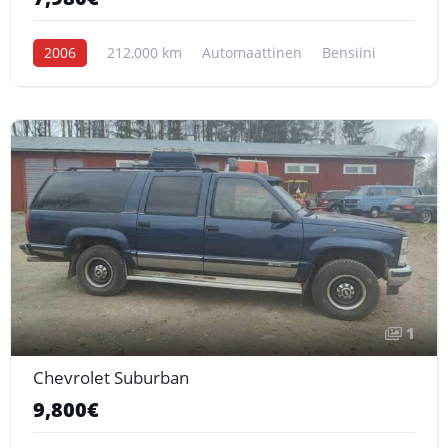
2006
212,000 km
Automaattinen
Bensiini
1
Chevrolet Suburban
9,800€