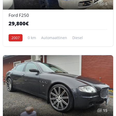
5
Ford F250
29,800€
2007
0 km
Automaattinen
Diesel
15