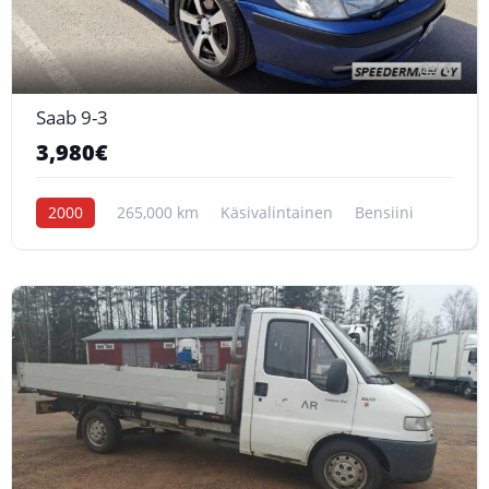
6
Saab 9-3
3,980€
2000
265,000 km
Käsivalintainen
Bensiini