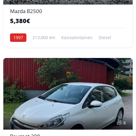
Mazda B2500
5,380€
1997
213,000 km
Käsivalintainen
Diesel
6