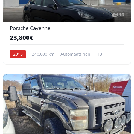
16
Porsche Cayenne
23,800€
2015
240,000 km
Automaattinen
HB