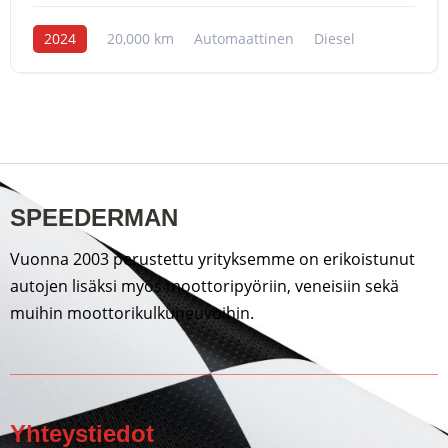
2024
20,000 km
Automaattinen
Diesel
SPEEDERMAN
Vuonna 2003 perustettu yrityksemme on erikoistunut
autojen lisäksi myös moottoripyöriin, veneisiin sekä
muihin moottorikulkuneuvoihin.
Yhteystiedot