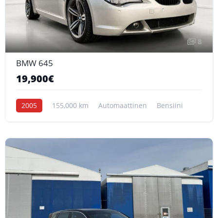
8
BMW 645
19,900€
2005
155,000 km
Automaattinen
Bensiini