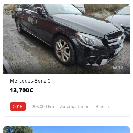
12
Mercedes-Benz C
13,700€
2015
205,000 km
Automaattinen
Bensiini