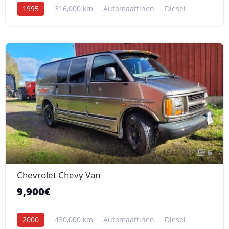
1995
316,000 km
Automaattinen
Diesel
6
Chevrolet Chevy Van
9,900€
2000
430,000 km
Automaattinen
Diesel