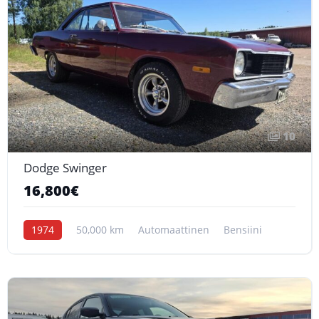
10
Dodge Swinger
16,800€
1974
50,000 km
Automaattinen
Bensiini