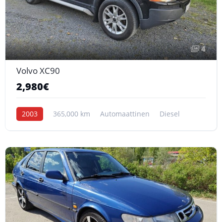
4
Volvo XC90
2,980€
2003
365,000 km
Automaattinen
Diesel