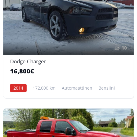
10
Dodge Charger
16,800€
2014
172,000 km
Automaattinen
Bensiini