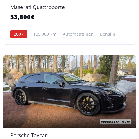
Maserati Quattroporte
33,800€
2007
135,000 km
Automaattinen
Bensiini
10
Porsche Taycan