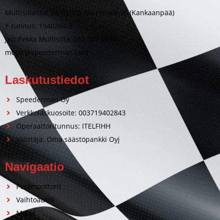
Multisillantie 24, 38910 Ala-Honkajoki (Kankaanpää)
Y-tunnus: 1940284-3
Jari-Pekka Multisilta, 050 369 0094
motor@speederman.com
Laskutustiedot
Speederman Oy
Verkkolaskuosoite: 003719402843
Operaattoritunnus: ITELFIHH
Välittäjä: Oma säästöpankki Oyj
Navigaatio
Perämoottorit
Vaihtoautot
Motot