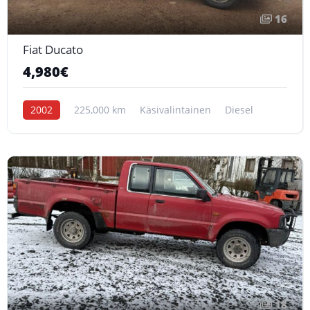
16
Fiat Ducato
4,980€
2002
225,000 km
Käsivalintainen
Diesel
18