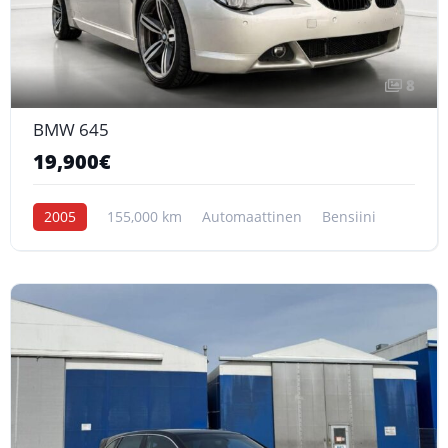
8
BMW 645
19,900€
2005
155,000 km
Automaattinen
Bensiini