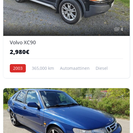
4
Volvo XC90
2,980€
2003
365,000 km
Automaattinen
Diesel