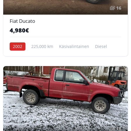
16
Fiat Ducato
4,980€
2002
225,000 km
Käsivalintainen
Diesel
18