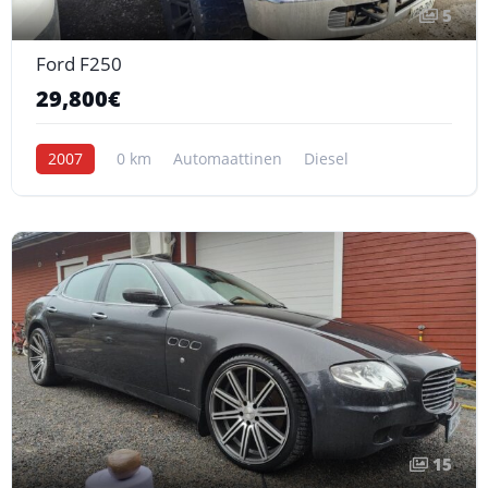
5
Ford F250
29,800€
2007
0 km
Automaattinen
Diesel
15