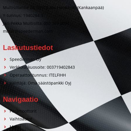
Multisillantie 24, 38910 Ala-Honkajoki (Kankaanpää)
Y-tunnus: 1940284-3
Jari-Pekka Multisilta, 050 369 0094
motor@speederman.com
Laskutustiedot
Speederman Oy
Verkkolaskuosoite: 003719402843
Operaattoritunnus: ITELFIHH
Välittäjä: Oma säästöpankki Oyj
Navigaatio
Perämoottorit
Vaihtoautot
Motot