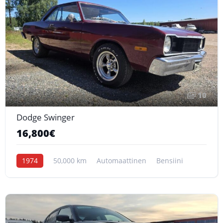
10
Dodge Swinger
16,800€
1974
50,000 km
Automaattinen
Bensiini