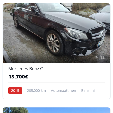
12
Mercedes-Benz C
13,700€
2015
205,000 km
Automaattinen
Bensiini