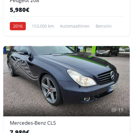
Peugeot 208
5,980€
2016
153,000 km
Automaattinen
Bensiini
11
Mercedes-Benz CLS
7,980€