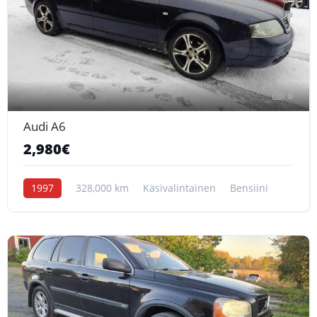
6
Audi A6
2,980€
1997
328,000 km
Käsivalintainen
Bensiini