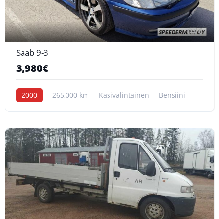
6
Saab 9-3
3,980€
2000
265,000 km
Käsivalintainen
Bensiini