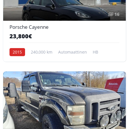
16
Porsche Cayenne
23,800€
2015
240,000 km
Automaattinen
HB