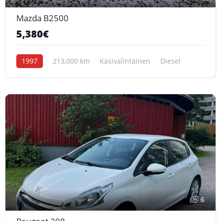
Mazda B2500
5,380€
1997
213,000 km
Käsivalintainen
Diesel
6