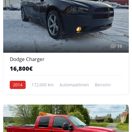
10
Dodge Charger
16,800€
2014
172,000 km
Automaattinen
Bensiini