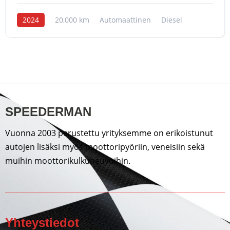
2024
20,000 km
Automaattinen
Diesel
SPEEDERMAN
Vuonna 2003 perustettu yrityksemme on erikoistunut
autojen lisäksi myös moottoripyöriin, veneisiin sekä
muihin moottorikulkuneuvoihin.
Yhteystiedot