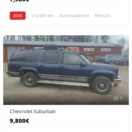
2006
212,000 km
Automaattinen
Bensiini
1
Chevrolet Suburban
9,800€