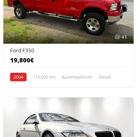
41
Ford F350
19,800€
2004
115,000 km
Automaattinen
Diesel