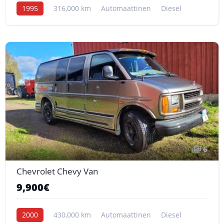
1995
316,000 km
Automaattinen
Diesel
6
Chevrolet Chevy Van
9,900€
2000
430,000 km
Automaattinen
Diesel