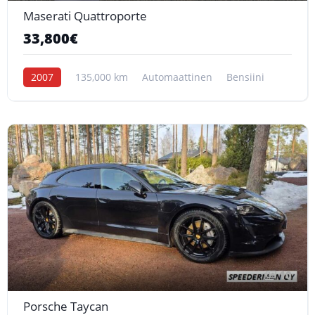
Maserati Quattroporte
33,800€
2007
135,000 km
Automaattinen
Bensiini
10
Porsche Taycan