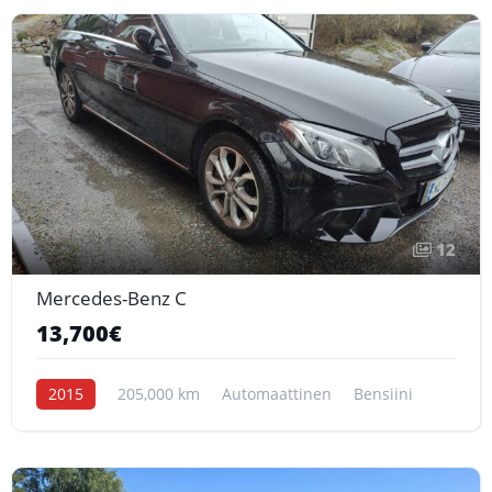
12
Mercedes-Benz C
13,700€
2015
205,000 km
Automaattinen
Bensiini