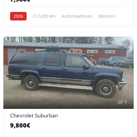
2006
212,000 km
Automaattinen
Bensiini
1
Chevrolet Suburban
9,800€