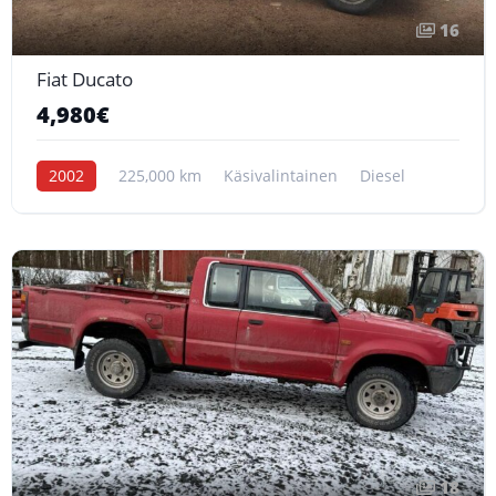
16
Fiat Ducato
4,980€
2002
225,000 km
Käsivalintainen
Diesel
18