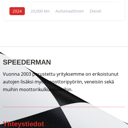
2024
20,000 km
Automaattinen
Diesel
SPEEDERMAN
Vuonna 2003 perustettu yrityksemme on erikoistunut
autojen lisäksi myös moottoripyöriin, veneisiin sekä
muihin moottorikulkuneuvoihin.
Yhteystiedot