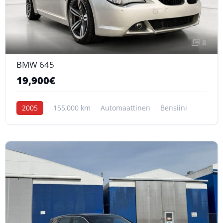
8
BMW 645
19,900€
2005
155,000 km
Automaattinen
Bensiini