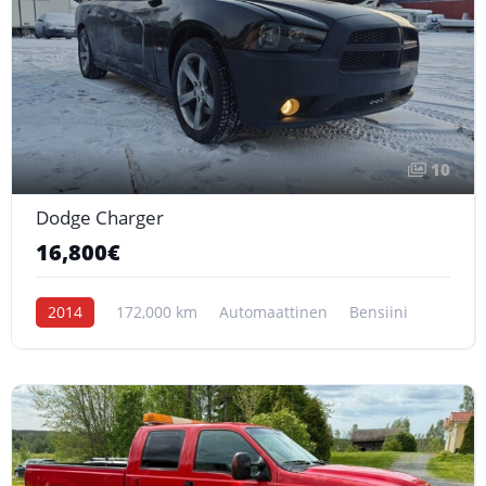
10
Dodge Charger
16,800€
2014
172,000 km
Automaattinen
Bensiini