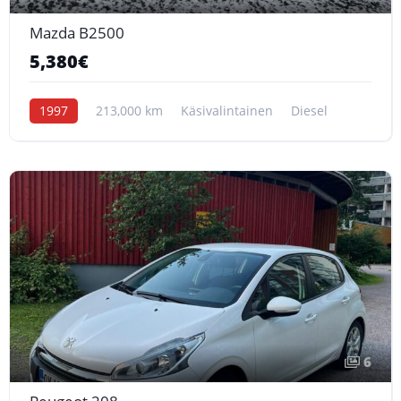
Mazda B2500
5,380€
1997
213,000 km
Käsivalintainen
Diesel
6