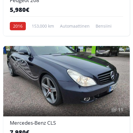
Peugeot 208
5,980€
2016
153,000 km
Automaattinen
Bensiini
11
Mercedes-Benz CLS
7,980€