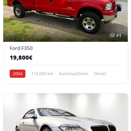
41
Ford F350
19,800€
2004
115,000 km
Automaattinen
Diesel