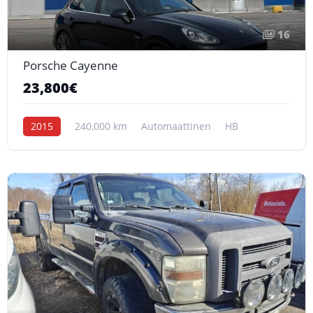
16
Porsche Cayenne
23,800€
2015
240,000 km
Automaattinen
HB