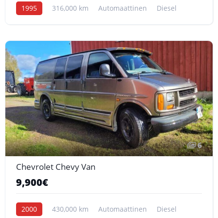
1995
316,000 km
Automaattinen
Diesel
6
Chevrolet Chevy Van
9,900€
2000
430,000 km
Automaattinen
Diesel