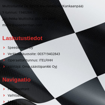
Multisillantie 24, 38910 Ala-Honkajoki (Kankaanpää)
Y-tunnus: 1940284-3
Jari-Pekka Multisilta, 050 369 0094
motor@speederman.com
Laskutustiedot
Speederman Oy
Verkkolaskuosoite: 003719402843
Operaattoritunnus: ITELFIHH
Välittäjä: Oma säästöpankki Oyj
Navigaatio
Perämoottorit
Vaihtoautot
Motot