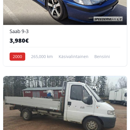
6
Saab 9-3
3,980€
2000
265,000 km
Käsivalintainen
Bensiini