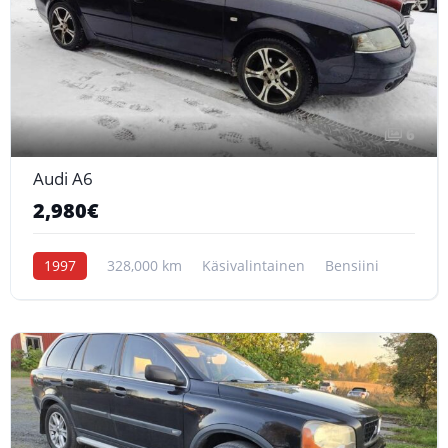
6
Audi A6
2,980€
1997
328,000 km
Käsivalintainen
Bensiini