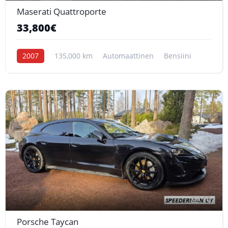
Maserati Quattroporte
33,800€
2007
135,000 km
Automaattinen
Bensiini
10
Porsche Taycan