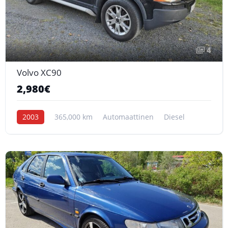
4
Volvo XC90
2,980€
2003
365,000 km
Automaattinen
Diesel