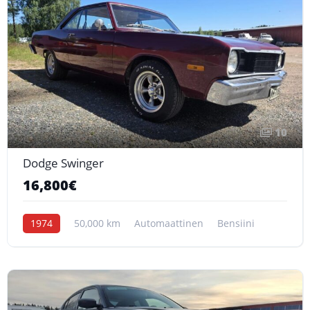
10
Dodge Swinger
16,800€
1974
50,000 km
Automaattinen
Bensiini