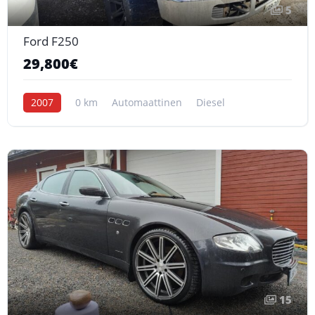
5
Ford F250
29,800€
2007
0 km
Automaattinen
Diesel
15